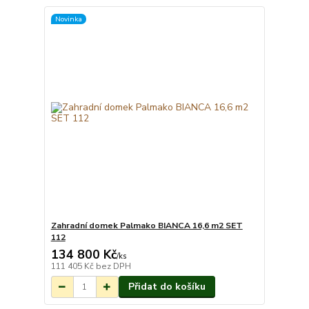
Novinka
Zahradní domek Palmako BIANCA 16,6 m2 SET
112
134 800 Kč
Na objednání do 3-
/
ks
7 týdnů.
111 405 Kč
bez DPH
Přidat do košíku