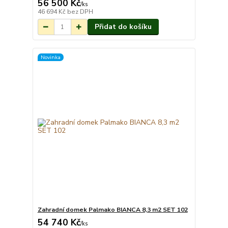
56 500 Kč
Na objednání do 3-
/
ks
7 týdnů.
46 694 Kč
bez DPH
Přidat do košíku
Novinka
Zahradní domek Palmako BIANCA 8,3 m2 SET 102
54 740 Kč
Na objednání do 3-
/
ks