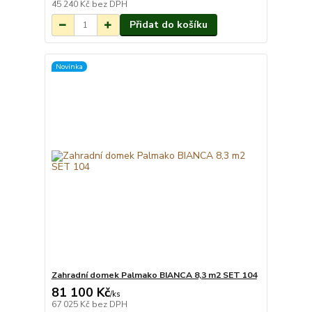
7 týdnů.
45 240 Kč
bez DPH
Přidat do košíku
Novinka
Zahradní domek Palmako BIANCA 8,3 m2 SET 104
81 100 Kč
Na objednání do 3-
/
ks
7 týdnů.
67 025 Kč
bez DPH