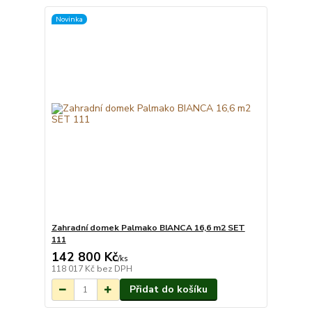
Novinka
Zahradní domek Palmako BIANCA 16,6 m2 SET
111
142 800 Kč
Na objednání do 3-
/
ks
7 týdnů.
118 017 Kč
bez DPH
Přidat do košíku