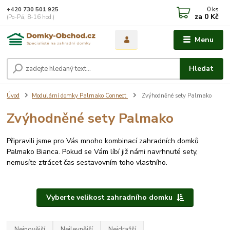
0
ks
+420 730 501 925
za
0 Kč
(Po-Pá, 8-16 hod.)
Menu
Hledat
Úvod
Modulární domky Palmako Connect
Zvýhodněné sety Palmako
Zvýhodněné sety Palmako
Připravili jsme pro Vás mnoho kombinací zahradních domků
Palmako Bianca. Pokud se Vám líbí již námi navrhnuté sety,
nemusíte ztrácet čas sestavovním toho vlastního.
Vyberte velikost zahradního domku
Nejnovější
Nejlevnější
Nejdražší