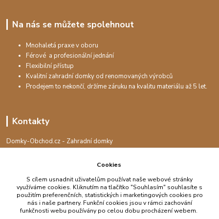
Na nás se můžete spolehnout
Mnohaletá praxe v oboru
Férové a profesionální jednání
Flexibilní přístup
Kvalitní zahradní domky od renomovaných výrobců
Prodejem to nekončí, držíme záruku na kvalitu materiálu až 5 let.
Kontakty
Domky-Obchod.cz - Zahradní domky
+420 730 501 925
(Po-Pá, 8-16 hod.)
Cookies
info@domky-obchod.cz
S cílem usnadnit uživatelům používat naše webové stránky
využíváme cookies. Kliknutím na tlačítko "Souhlasím" souhlasíte s
použitím preferenčních, statistických i marketingových cookies pro
nás i naše partnery. Funkční cookies jsou v rámci zachování
funkčnosti webu používány po celou dobu procházení webem.