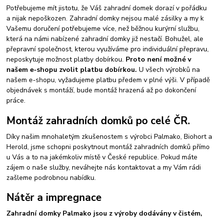
Potřebujeme mít jistotu, že Váš zahradní domek dorazí v pořádku
a nijak nepoškozen. Zahradní domky nejsou malé zásilky a my k
Vašemu doručení potřebujeme více, než běžnou kurýrní službu,
která na námi nabízené zahradní domky již nestačí. Bohužel, ale
přepravní společnost, kterou využíváme pro individuální přepravu,
neposkytuje možnost platby dobírkou.
Proto není možné v
našem e-shopu zvolit platbu dobírkou.
U všech výrobků na
našem e-shopu, vyžadujeme platbu předem v plné výši. V případě
objednávek s montáží, bude montáž hrazená až po dokončení
práce.
Montáž zahradních domků po celé ČR.
Díky našim mnohaletým zkušenostem s výrobci Palmako, Biohort a
Herold, jsme schopni poskytnout montáž zahradních domků přímo
u Vás a to na jakémkoliv místě v České republice. Pokud máte
zájem o naše služby, neváhejte nás kontaktovat a my Vám rádi
zašleme podrobnou nabídku.
Nátěr a impregnace
Zahradní domky Palmako jsou z výroby dodávány v čistém,