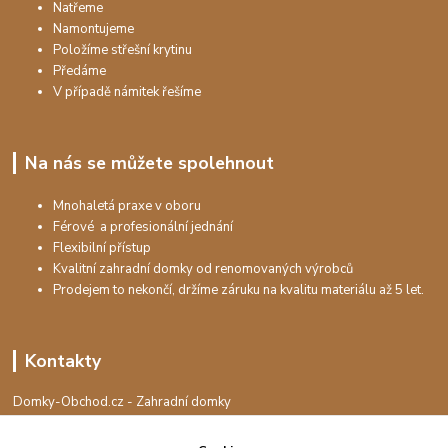
Natřeme
Namontujeme
Položíme střešní krytinu
Předáme
V případě námitek řešíme
Na nás se můžete spolehnout
Mnohaletá praxe v oboru
Férové a profesionální jednání
Flexibilní přístup
Kvalitní zahradní domky od renomovaných výrobců
Prodejem to nekončí, držíme záruku na kvalitu materiálu až 5 let.
Kontakty
Domky-Obchod.cz - Zahradní domky
+420 730 501 925
(Po-Pá, 8-16 hod.)