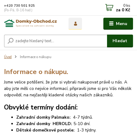
0
ks
+420 730 501 925
za
0 Kč
(Po-Pá, 8-16 hod.)
Menu
Hledat
Úvod
Informace o nákupu
Informace o nákupu.
Jsme velice potěšeni, že jste si vybrali nakupovat právě u nás. A
aby jste měli co nejvíce informací, připravili jsme si pro Vás několik
odpovědí, na nejčastěji kladené otázky našich zákazníků.
Obvyklé termíny dodání:
Zahradní domky Palmako:
4-7 týdnů.
Zahradní domky HEROLD:
5-10 dní.
Dětské domečkové postele:
1-3 týdny.