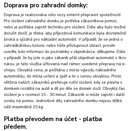
Doprava pro zahradní domky:
Doprava je realizována sólo vozy externí přepravní společností.
Pro složení zahradního domku je potřeba zákazníkova pomoc,
nebo je potřeba zajistit techniku pro složení. Dále aby bylo možné
doručit zboží, je třeba, aby příjezdová komunikace byla dostatečně
široká a sjízdná pro nákladní automobil. V případě, že se jedná o
zahrádkářskou kolonii, nebo hůře přístupnout oblast, prosím
uveďte tuto informaci do poznámky v objednávce, děkujeme. Dále
v případě, že by jste si jako zákaník přál objednat automobil s tkzv.
rukou, je tato služba účtovaná nad rámec uvedené přepravy na e-
shopu. Obvyklá cena, je počítána z místa výjezdu nákladního
automobilu, do místa určení a zpět a to s cenou obvyklou. Proto
většina našich zákazníků preferuje ruční složení, kdy se paleta s
domkem rozdělá na autě a díl po díle se domek složí. Obvyklý čas
složení je v rozmezí 15 - 30 minut. Zákazník si může zajistit i další
osoby na pomoc. Jednotlivé díly zahradního domku nejsou těžké,
váží maximálně 15 kg.
Platba převodem na účet - platba
předem.