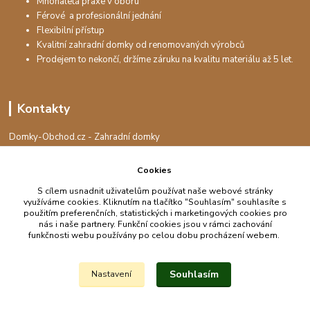
Mnohaletá praxe v oboru
Férové a profesionální jednání
Flexibilní přístup
Kvalitní zahradní domky od renomovaných výrobců
Prodejem to nekončí, držíme záruku na kvalitu materiálu až 5 let.
Kontakty
Domky-Obchod.cz - Zahradní domky
+420 730 501 925
(Po-Pá, 8-16 hod.)
Cookies
info@domky-obchod.cz
S cílem usnadnit uživatelům používat naše webové stránky
využíváme cookies. Kliknutím na tlačítko "Souhlasím" souhlasíte s
použitím preferenčních, statistických i marketingových cookies pro
nás i naše partnery. Funkční cookies jsou v rámci zachování
funkčnosti webu používány po celou dobu procházení webem.
Upravit sběr cookies.
Souhlasím
Nastavení
Vytvořeno na
Eshop-rychle.cz