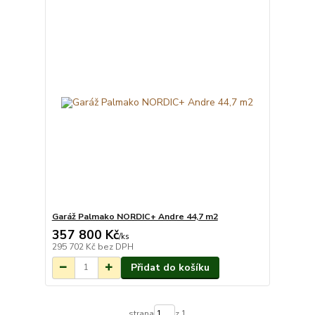
Garáž Palmako NORDIC+ Andre 44,7 m2
357 800 Kč
Na objednání do 3-
/
ks
7 týdnů.
295 702 Kč
bez DPH
Přidat do košíku
strana
z 1