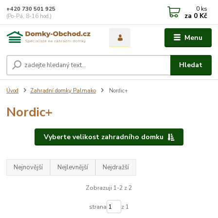
0
ks
+420 730 501 925
za
0 Kč
(Po-Pá, 8-16 hod.)
Menu
Hledat
Úvod
Zahradní domky Palmako
Nordic+
Nordic+
Vyberte velikost zahradního domku
Nejnovější
Nejlevnější
Nejdražší
Zobrazuji 1-2 z 2
strana
z 1