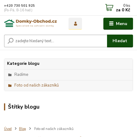
0
ks
+420 730 501 925
za
0 Kč
(Po-Pá, 8-16 hod.)
Menu
Hledat
Kategorie blogu
Radíme
Foto od našich zákazníků
Štítky blogu
Úvod
Blog
Foto od našich zákazníků