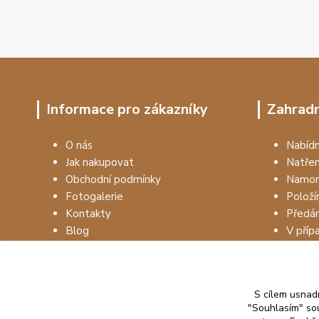
Informace pro zákazníky
Zahradn
O nás
Nabí
Jak nakupovat
Natře
Obchodní podmínky
Namon
Fotogalerie
Položí
Kontakty
Předá
Blog
V příp
S cílem usnadn
"Souhlasím" sou