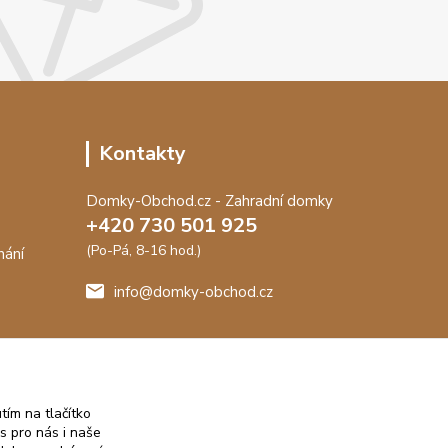
Kontakty
Domky-Obchod.cz - Zahradní domky
+420 730 501 925
(Po-Pá, 8-16 hod.)
nání
info@domky-obchod.cz
me záruku
t.
tím na tlačítko
s pro nás i naše