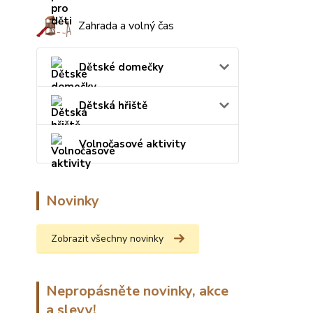
Zahrada a volný čas
Dětské domečky
Dětská hřiště
Volnočasové aktivity
Novinky
Zobrazit všechny novinky
Nepropásněte novinky, akce
a slevy!