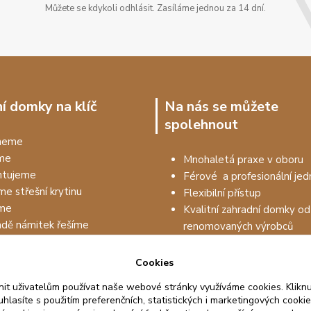
Můžete se kdykoli odhlásit. Zasíláme jednou za 14 dní.
í domky na klíč
Na nás se můžete
spolehnout
dneme
me
Mnohaletá praxe v oboru
tujeme
Férové a profesionální jed
me střešní krytinu
Flexibilní přístup
me
Kvalitní zahradní domky od
adě námitek řešíme
renomovaných výrobců
Prodejem to nekončí, drží
na kvalitu materiálu až 5 le
Cookies
it uživatelům používat naše webové stránky využíváme cookies. Kliknu
hlasíte s použitím preferenčních, statistických i marketingových cookie