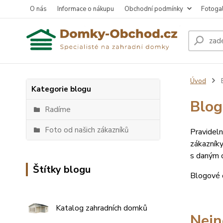
O nás
Informace o nákupu
Obchodní podmínky
Fotogal
Úvod
Kategorie blogu
Blog
Radíme
Foto od našich zákazníků
Pravideln
zákazníky
s daným o
Štítky blogu
Blogové č
Katalog zahradních domků
Nejn