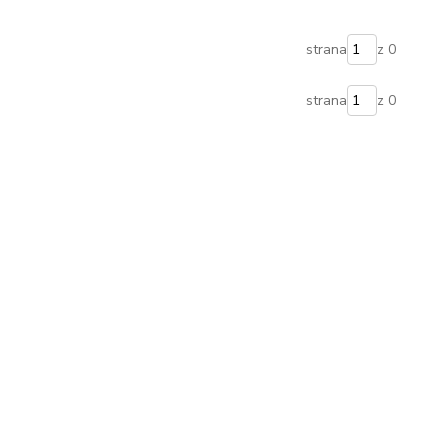
strana
z 0
strana
z 0