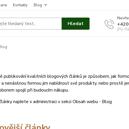
erie
Kontakty
Blog
Nevíte
Hledat
+420
(Po-Pá
Blog
é publikování kvalitních blogových článků je způsobem, jak for
 a nenásilnou formou jim nabídnout své produkty, nebo prostě jen
borem spojil při budoucím nákupu.
lánky najdete v administraci v sekci Obsah webu - Blog.
ovější články