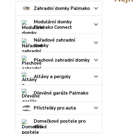
Zahradní domky Palmako
Modulární domky
Palmako Connect
Nářaďové zahradní
domky
Plechové zahradní domky
Altány a pergoly
Dřevěné garáže Palmako
Přístřešky pro auta
Domečkové postele pro
děti