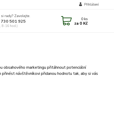
Přihlášení
 si rady? Zavolejte.
0
ks
 730 501 925
za
0 Kč
, 8-16 hod.)
mou obsahového marketingu přitáhnout potenciální
 přinést návštěvníkovi přidanou hodnotu tak, aby si vás