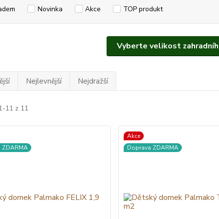
adem
Novinka
Akce
TOP produkt
Vyberte velikost zahradní
jší
Nejlevnější
Nejdražší
1-11 z 11
Akce
a ZDARMA
Doprava ZDARMA