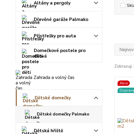
Altány a pergoly
Skl
Dřevěné garáže Palmako
Přístřešky pro auta
Nejnově
Domečkové postele pro
děti
Zobrazuji 
Zahrada a volný čas
Akce
Doprav
Dětské domečky
Dětské domečky Palmako
Dětská hřiště