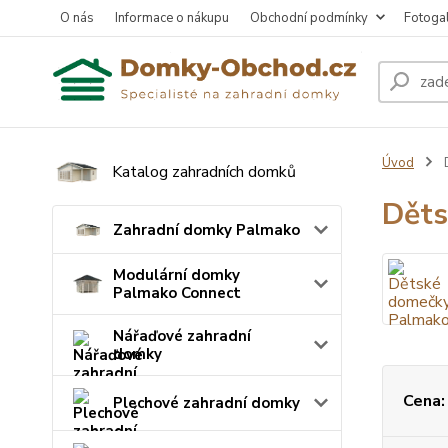
O nás
Informace o nákupu
Obchodní podmínky
Fotogal
Úvod
Katalog zahradních domků
Děts
Zahradní domky Palmako
Modulární domky
Palmako Connect
Nářaďové zahradní
domky
Cena:
Plechové zahradní domky