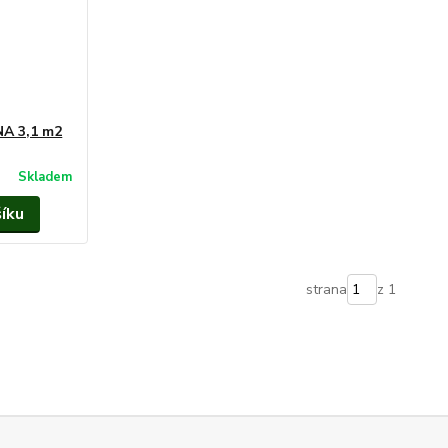
A 3,1 m2
Skladem
šíku
strana
z 1