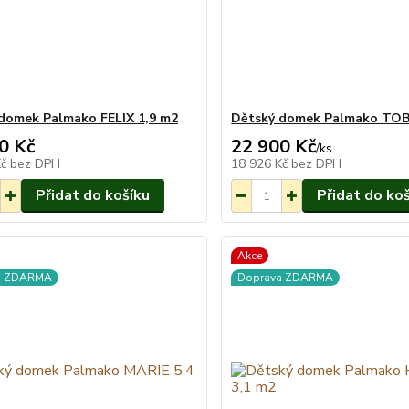
domek Palmako FELIX 1,9 m2
Dětský domek Palmako TOB
0 Kč
22 900 Kč
Na objednání
/
ks
do 3-7 týdnů.
Kč
bez DPH
18 926 Kč
bez DPH
Přidat do košíku
Přidat do ko
Akce
a ZDARMA
Doprava ZDARMA