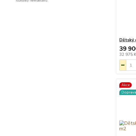
rozesílky newsletteru.
Dětský 
39 90
32 975 
Akce
Doprav