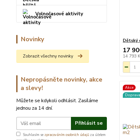
Volnočasové aktivity
Novinky
Dětský 
17 90
Zobrazit všechny novinky
14 793 
Nepropásněte novinky, akce
a slevy!
Akce
Doprav
Můžete se kdykoli odhlásit. Zasíláme
jednou za 14 dní.
Přihlásit se
Souhlasím se
zpracováním osobních údajů
za účelem