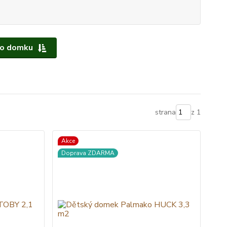
ho domku
strana
z 1
Akce
Doprava ZDARMA