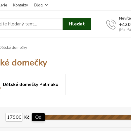
erie
Kontakty
Blog
Nevíte
Hledat
+420
(Po-Pá
Dětské domečky
ké domečky
Dětské domečky Palmako
Kč
Od