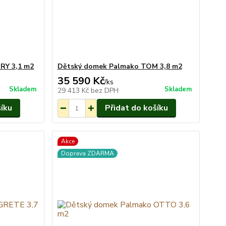
RY 3,1 m2
Dětský domek Palmako TOM 3,8 m2
35 590 Kč
/
ks
Skladem
Skladem
29 413 Kč
bez DPH
šíku
Přidat do košíku
Akce
Doprava ZDARMA