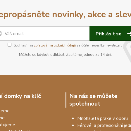
epropásněte novinky, akce a slev
Přihlásit se
Souhlasím se
zpracováním osobních údajů
za účelem rozesílky newsletteru.
Můžete se kdykoli odhlásit. Zasíláme jednou za 14 dní.
í domky na klíč
Na nás se můžete
spolehnout
dneme
me
Mnohaletá praxe v oboru
tujeme
Férové a profesionální jed