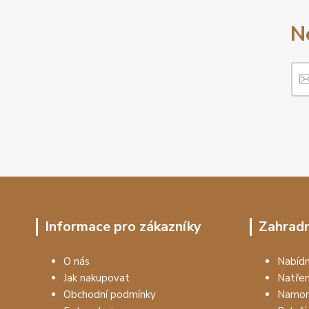
N
Informace pro zákazníky
Zahradn
O nás
Nabí
Jak nakupovat
Natře
Obchodní podmínky
Namon