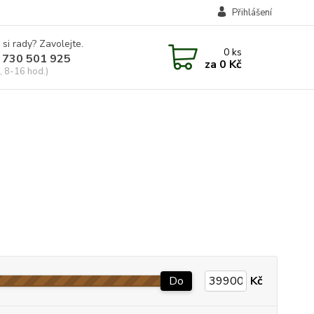
Přihlášení
 si rady? Zavolejte.
0
ks
 730 501 925
za
0 Kč
, 8-16 hod.)
Do
Kč