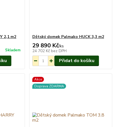
Y 2,1 m2
Dětský domek Palmako HUCK 3,3 m2
29 890 Kč
Na objednání
/
ks
Skladem
do 3-7 týdnů.
24 702 Kč
bez DPH
šíku
Přidat do košíku
Akce
Doprava ZDARMA