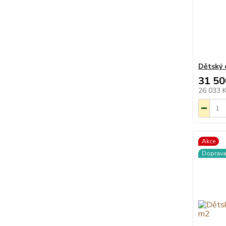
Dětský 
31 50
26 033 
Akce
Doprav