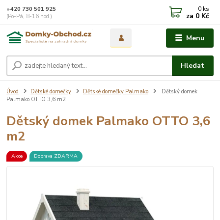
0
ks
+420 730 501 925
za
0 Kč
(Po-Pá, 8-16 hod.)
Menu
Hledat
Úvod
Dětské domečky
Dětské domečky Palmako
Dětský domek
Palmako OTTO 3,6 m2
Dětský domek Palmako OTTO 3,6
m2
Akce
Doprava ZDARMA