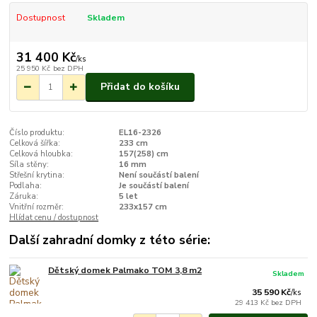
Dostupnost
Skladem
31 400 Kč
/
ks
25 950 Kč
bez DPH
Přidat do košíku
Číslo produktu:
EL16-2326
Celková šířka:
233 cm
Celková hloubka:
157(258) cm
Síla stěny:
16 mm
Střešní krytina:
Není součástí balení
Podlaha:
Je součástí balení
Záruka:
5 let
Vnitřní rozměr:
233x157 cm
Hlídat cenu / dostupnost
Další zahradní domky z této série:
Dětský domek Palmako TOM 3,8 m2
Skladem
35 590 Kč
/
ks
29 413 Kč
bez DPH