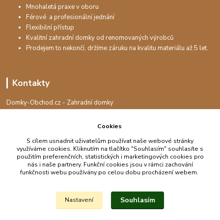
Mnohaletá praxe v oboru
Férové a profesionální jednání
Flexibilní přístup
Kvalitní zahradní domky od renomovaných výrobců
Prodejem to nekončí, držíme záruku na kvalitu materiálu až 5 let.
Kontakty
Domky-Obchod.cz - Zahradní domky
+420 730 501 925
(Po-Pá, 8-16 hod.)
Cookies
S cílem usnadnit uživatelům používat naše webové stránky
info@domky-obchod.cz
využíváme cookies. Kliknutím na tlačítko "Souhlasím" souhlasíte s
použitím preferenčních, statistických i marketingových cookies pro
nás i naše partnery. Funkční cookies jsou v rámci zachování
funkčnosti webu používány po celou dobu procházení webem.
Upravit sběr cookies.
Souhlasím
Nastavení