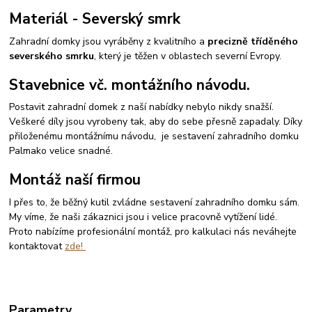
Materiál - Severský smrk
Zahradní domky jsou vyráběny z kvalitního a
precizně tříděného
severského smrku
, který je těžen v oblastech severní Evropy.
Stavebnice vč. montážního návodu.
Postavit zahradní domek z naší nabídky nebylo nikdy snažší.
Veškeré díly jsou vyrobeny tak, aby do sebe přesně zapadaly. Díky
přiloženému montážnímu návodu, je sestavení zahradního domku
Palmako velice snadné.
Montáž naší firmou
I přes to, že běžný kutil zvládne sestavení zahradního domku sám.
My víme, že naši zákaznici jsou i velice pracovně vytížení lidé.
Proto nabízíme profesionální montáž, pro kalkulaci nás neváhejte
kontaktovat
zde!
Parametry