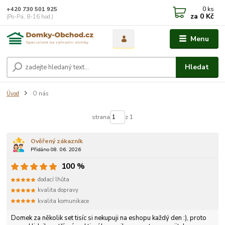
0
ks
+420 730 501 925
za
0 Kč
(Po-Pá, 8-16 hod.)
Menu
Hledat
Úvod
O nás
strana
z 1
Ověřený zákazník
Přidáno 08. 06. 2026
100 %
dodací lhůta
kvalita dopravy
kvalita komunikace
Domek za několik set tisíc si nekupuji na eshopu každý den :), proto