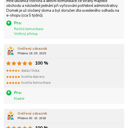
mne uklidnila vstřícná a aktivní komunikace ze strany majitele
obchodu a následné jednání při vyřizování potřebné administrativy.
Domek je už složený doma a byl doručen dle uvedeného odhadu na
e-shopu (cca 5 týdnů).
Pro:
Rychlá komunikace
Vstřícný přístup
Ověřený zákazník
Přidáno 16. 05. 2025
100 %
dodací lhůta
kvalita dopravy
kvalita komunikace
Pro:
Kladné
Ověřený zákazník
Přidáno 30. 10. 2018
100 %