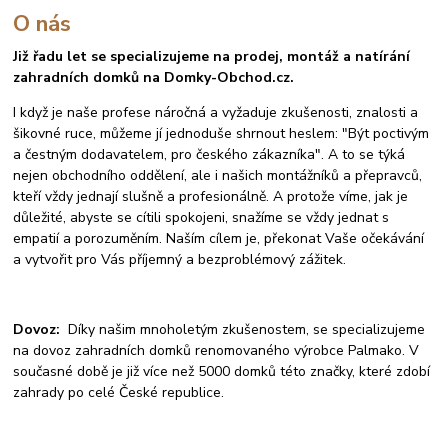
O nás
Již řadu let se specializujeme na prodej, montáž a natírání
zahradních domků na Domky-Obchod.cz.
I když je naše profese náročná a vyžaduje zkušenosti, znalosti a
šikovné ruce, můžeme jí jednoduše shrnout heslem: "Být poctivým
a čestným dodavatelem, pro českého zákazníka". A to se týká
nejen obchodního oddělení, ale i našich montážníků a přepravců,
kteří vždy jednají slušně a profesionálně. A protože víme, jak je
důležité, abyste se cítili spokojeni, snažíme se vždy jednat s
empatií a porozuměním. Naším cílem je, překonat Vaše očekávání
a vytvořit pro Vás příjemný a bezproblémový zážitek.
Dovoz:
Díky našim mnoholetým zkušenostem, se specializujeme
na dovoz zahradních domků renomovaného výrobce Palmako. V
současné době je již více než 5000 domků této značky, které zdobí
zahrady po celé České republice.