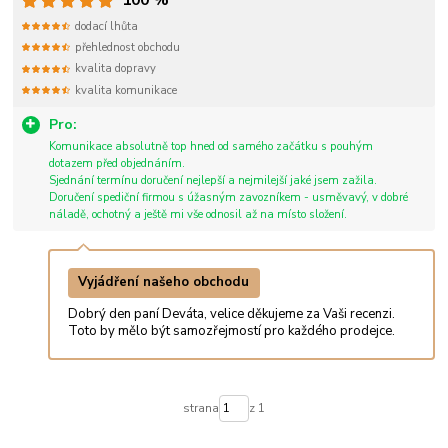
dodací lhůta
přehlednost obchodu
kvalita dopravy
kvalita komunikace
Pro:
Komunikace absolutně top hned od samého začátku s pouhým
dotazem před objednáním.
Sjednání termínu doručení nejlepší a nejmilejší jaké jsem zažila.
Doručení spediční firmou s úžasným zavozníkem - usměvavý, v dobré
náladě, ochotný a ještě mi vše odnosil až na místo složení.
Vyjádření našeho obchodu
Dobrý den paní Deváta, velice děkujeme za Vaši recenzi.
Toto by mělo být samozřejmostí pro každého prodejce.
strana
z 1