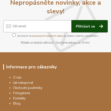
Nepropásněte novinky, akce a
slevy!
Přihlásit se
Souhlasím se
zpracováním osobních údajů
za účelem rozesílky newsletteru.
Můžete se kdykoli odhlásit. Zasíláme jednou za 14 dní.
Informace pro zákazníky
O nás
Jak nakupovat
Obchodní podmínky
Fotogalerie
Kontakty
Blog