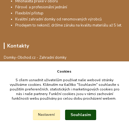
Mnohaletá praxe v oboru
Férové a profesionální jednání
Flexibilní přístup
Kvalitní zahradní domky od renomovaných výrobců
Prodejem to nekončí, držíme záruku na kvalitu materiálu až 5 let.
Kontakty
Domky-Obchod.cz - Zahradní domky
+420 730 501 925
(Po-Pá, 8-16 hod.)
Cookies
info@domky-obchod.cz
S cílem usnadnit uživatelům používat naše webové stránky
využíváme cookies. Kliknutím na tlačítko "Souhlasím" souhlasíte s
použitím preferenčních, statistických i marketingových cookies pro
nás i naše partnery. Funkční cookies jsou v rámci zachování
funkčnosti webu používány po celou dobu procházení webem.
Upravit sběr cookies.
Souhlasím
Nastavení