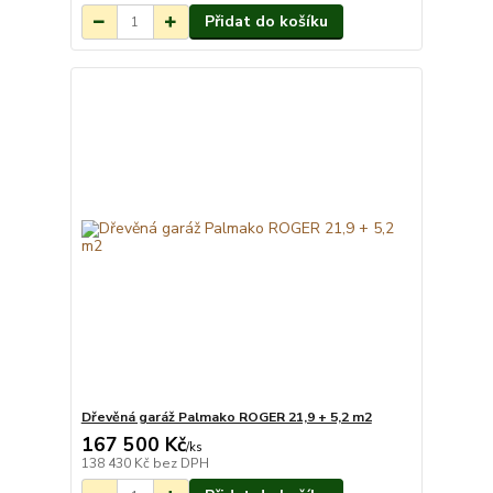
Přidat do košíku
Dřevěná garáž Palmako ROGER 21,9 + 5,2 m2
167 500 Kč
Na objednání do 3-
/
ks
7 týdnů.
138 430 Kč
bez DPH