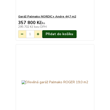
Garáž Palmako NORDIC+ Andre 44,7 m2
357 800 Kč
Na objednání do 3-
/
ks
7 týdnů.
295 702 Kč
bez DPH
Přidat do košíku