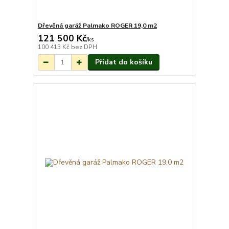
Dřevěná garáž Palmako ROGER 19,0 m2
121 500 Kč
Na objednání do 3-
/
ks
7 týdnů.
100 413 Kč
bez DPH
Přidat do košíku