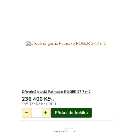
Dřevěná garáž Palmako ROGER 27,7 m2
236 400 Kč
Na objednání do 3-
/
ks
7 týdnů.
195 372 Kč
bez DPH
Přidat do košíku