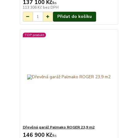
137 100 Kč
Na objednání do 3-
/
ks
7 týdnů.
113 306 Kč
bez DPH
Přidat do košíku
TOP produkt
Dřevěná garáž Palmako ROGER 23,9 m2
146 900 Kč
Na objednání do 3-
/
ks