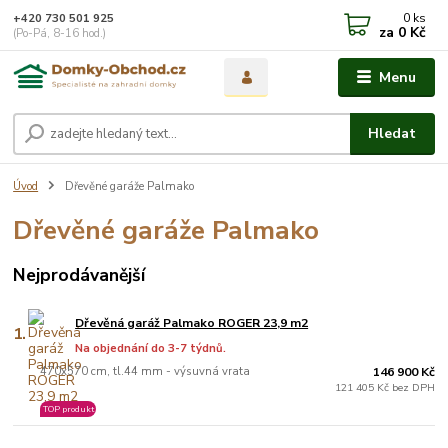
0
ks
+420 730 501 925
za
0 Kč
(Po-Pá, 8-16 hod.)
Menu
Hledat
Úvod
Dřevěné garáže Palmako
Dřevěné garáže Palmako
Nejprodávanější
Dřevěná garáž Palmako ROGER 23,9 m2
1.
Na objednání do 3-7 týdnů.
470x570 cm, tl.44 mm - výsuvná vrata
146 900 Kč
121 405 Kč bez DPH
TOP produkt