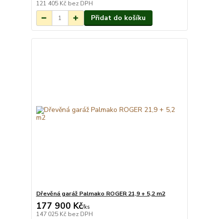
7 týdnů.
121 405 Kč
bez DPH
Přidat do košíku
Dřevěná garáž Palmako ROGER 21,9 + 5,2 m2
177 900 Kč
Na objednání do 3-
/
ks
7 týdnů.
147 025 Kč
bez DPH