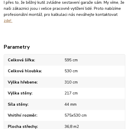
I přes to, že běžný kutil zvládne sestavení garaže sám. My víme, že
naši zákaznici jsou i velice pracovně vytížení lidé. Proto nabízíme
profesionální montáž, pro kalkulaci nás neváhejte kontaktovat
zde!
Parametry
Celková šířka
595 cm
Celková hloubka
530 cm
Výška hřebene
310 cm
Výška stěny
217 cm
Síla stěny
44 mm
Vnitřní rozměr
575x530 cm
Plocha střechy
36,8 m2