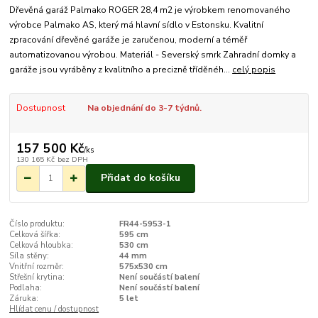
Dřevěná garáž Palmako ROGER 28,4 m2 je výrobkem renomovaného
výrobce Palmako AS, který má hlavní sídlo v Estonsku. Kvalitní
zpracování dřevěné garáže je zaručenou, moderní a téměř
automatizovanou výrobou. Materiál - Severský smrk Zahradní domky a
garáže jsou vyráběny z kvalitního a precizně tříděnéh...
celý popis
Dostupnost
Na objednání do 3-7 týdnů.
157 500 Kč
/
ks
130 165 Kč
bez DPH
Přidat do košíku
Číslo produktu:
FR44-5953-1
Celková šířka:
595 cm
Celková hloubka:
530 cm
Síla stěny:
44 mm
Vnitřní rozměr:
575x530 cm
Střešní krytina:
Není součástí balení
Podlaha:
Není součástí balení
Záruka:
5 let
Hlídat cenu / dostupnost