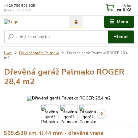
0
ks
+420 730 501 925
za
0 Kč
(Po-Pá, 8-16 hod.)
Menu
Hledat
Úvod
Dřevěné garáže Palmako
Dřevěná garáž Palmako ROGER 28,4
m2
Dřevěná garáž Palmako ROGER
28,4 m2
595x530 cm, tl.44 mm - dřevěná vrata