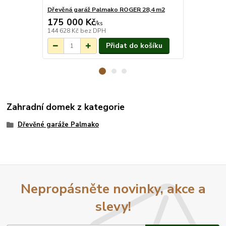
Dřevěná garáž Palmako ROGER 28,4 m2
Okap Palmak
175 000 Kč
11 800 
Na objednání do
/
ks
3-7 týdnů.
144 628 Kč
bez DPH
9 752 Kč
bez
Přidat do košíku
Zahradní domek z kategorie
Dřevěné garáže Palmako
Nepropásněte novinky, akce a
slevy!