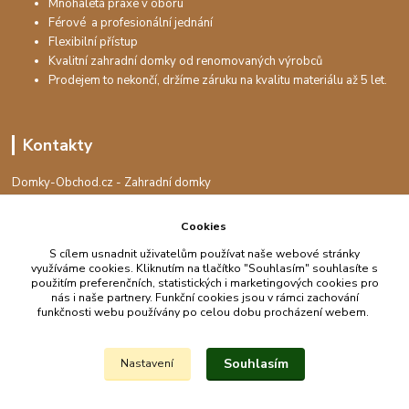
Mnohaletá praxe v oboru
Férové a profesionální jednání
Flexibilní přístup
Kvalitní zahradní domky od renomovaných výrobců
Prodejem to nekončí, držíme záruku na kvalitu materiálu až 5 let.
Kontakty
Domky-Obchod.cz - Zahradní domky
+420 730 501 925
(Po-Pá, 8-16 hod.)
Cookies
info@domky-obchod.cz
S cílem usnadnit uživatelům používat naše webové stránky
využíváme cookies. Kliknutím na tlačítko "Souhlasím" souhlasíte s
použitím preferenčních, statistických i marketingových cookies pro
nás i naše partnery. Funkční cookies jsou v rámci zachování
funkčnosti webu používány po celou dobu procházení webem.
Upravit sběr cookies.
Souhlasím
Nastavení