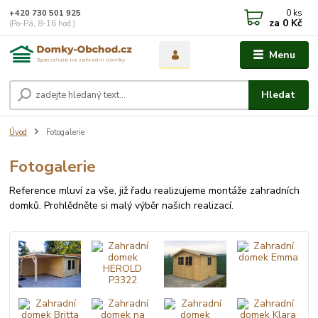
0
ks
+420 730 501 925
za
0 Kč
(Po-Pá, 8-16 hod.)
Menu
Hledat
Úvod
Fotogalerie
Fotogalerie
Reference mluví za vše, již řadu realizujeme montáže zahradních
domků. Prohlědněte si malý výběr našich realizací.