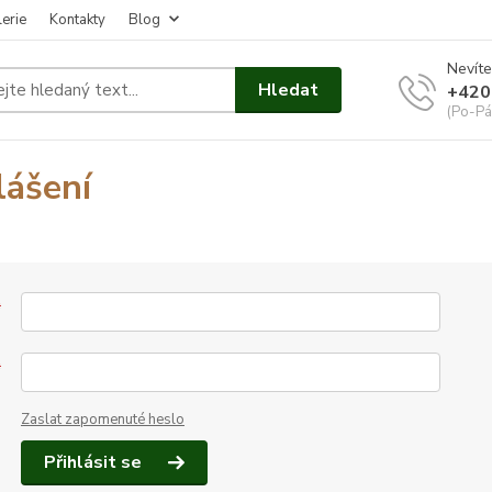
erie
Kontakty
Blog
Nevíte
Hledat
+420
(Po-Pá
lášení
*
*
Zaslat zapomenuté heslo
Přihlásit se