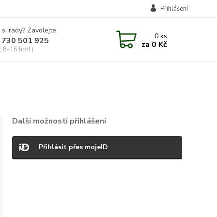
Přihlášení
 si rady? Zavolejte.
0
ks
 730 501 925
za
0 Kč
, 8-16 hod.)
Další možnosti přihlášení
Přihlásit přes mojeID