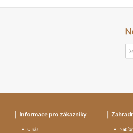
N
Informace pro zákazníky
Zahradn
O nás
Nabí