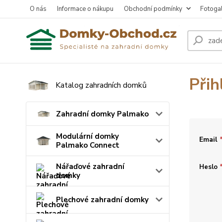
O nás
Informace o nákupu
Obchodní podmínky
Fotogal
Přih
Katalog zahradních domků
Zahradní domky Palmako
Modulární domky
Email
Palmako Connect
Nářaďové zahradní
Heslo
domky
Plechové zahradní domky