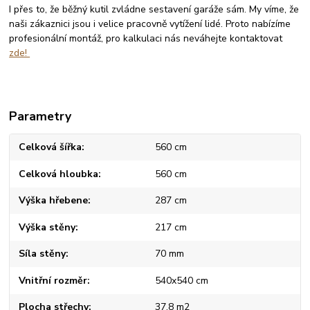
I přes to, že běžný kutil zvládne sestavení garáže sám. My víme, že
naši zákaznici jsou i velice pracovně vytížení lidé. Proto nabízíme
profesionální montáž, pro kalkulaci nás neváhejte kontaktovat
zde!
Parametry
Celková šířka
560 cm
Celková hloubka
560 cm
Výška hřebene
287 cm
Výška stěny
217 cm
Síla stěny
70 mm
Vnitřní rozměr
540x540 cm
Plocha střechy
37,8 m2