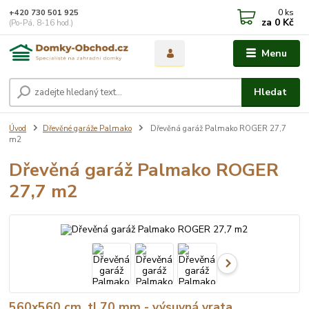
0
ks
+420 730 501 925
za
0 Kč
(Po-Pá, 8-16 hod.)
Menu
Hledat
Úvod
Dřevěné garáže Palmako
Dřevěná garáž Palmako ROGER 27,7
m2
Dřevěná garáž Palmako ROGER
27,7 m2
560x560 cm, tl.70 mm - výsuvná vrata