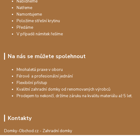
Nabídneme
Natřeme
Namontujeme
Položíme střešní krytinu
Předáme
V případě námitek řešíme
Na nás se můžete spolehnout
Mnohaletá praxe v oboru
Férové a profesionální jednání
Flexibilní přístup
Kvalitní zahradní domky od renomovaných výrobců
Prodejem to nekončí, držíme záruku na kvalitu materiálu až 5 let.
Kontakty
Domky-Obchod.cz - Zahradní domky
+420 730 501 925