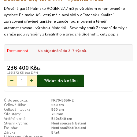
Dřevěná garáž Palmako ROGER 27,7 m2 je výrobkem renomovaného
výrobce Palmako AS, který má hlavní sídlo v Estonsku. Kvalitní
zpracování dřevěné garáže je zaručenou, moderní a téměř
automatizovanou výrobou. Materiál - Severský smrk Zahradní domky a
garáže jsou vyráběny z kvalitního a precizně tříděnéh...
celý popis
Dostupnost
Na objednání do 3-7 týdnů.
236 400 Kč
/
ks
195 372 Kč
bez DPH
Přidat do košíku
Číslo produktu:
FR70-5656-2
Celková šířka:
560 cm
Celková hloubka:
560 cm
Síla stěny:
70 mm
Vnitřní rozměr:
540x540 cm
Střešní krytina:
Není součástí balení
Podlaha:
Není součástí balení
Záruka:
5 let