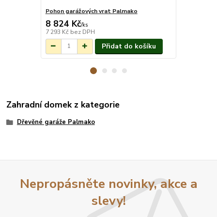
Pohon garážových vrat Palmako
Dřevěná gar
8 824 Kč
221 100
Na objednání do
/
ks
3-7 týdnů.
7 293 Kč
bez DPH
182 727 Kč
b
Přidat do košíku
Zahradní domek z kategorie
Dřevěné garáže Palmako
Nepropásněte novinky, akce a
slevy!