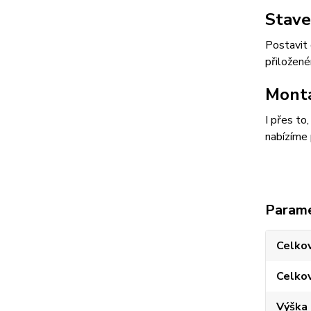
Stave
Postavit 
přiložen
Montá
I přes to
nabízíme 
Param
Celkov
Celko
Výška