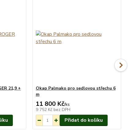
ER 21,9 +
Okap Palmako pro sedlovou střechu 6
Mo
m
11 800 Kč
26
 objednání
Na objednání
/
ks
3-7 týdnů.
do 3-7 týdnů.
9 752 Kč
bez DPH
21
šíku
Přidat do košíku