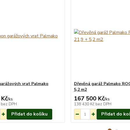
arážových vrat Palmako
Dřevěná garáž Palmako ROG
5,2 m2
 Kč
167 500 Kč
Na objednání
Na
/
ks
/
ks
do 3-7 týdnů.
do 
č
bez DPH
138 430 Kč
bez DPH
Přidat do košíku
Přidat do ko