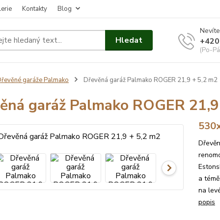
erie
Kontakty
Blog
Nevíte
Hledat
+420
(Po-Pá
řevěné garáže Palmako
Dřevěná garáž Palmako ROGER 21,9 + 5,2 m2
ěná garáž Palmako ROGER 21,9
530x
Dřevěn
renomo
Estons
a témě
na lev
popis