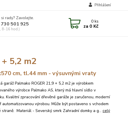
Přihlášení
 si rady? Zavolejte.
0
ks
 730 501 925
za
0 Kč
, 8-16 hod.)
 + 5,2 m2
570 cm, tl.44 mm - výsuvnými vraty
á garáž Palmako ROGER 21,9 + 5,2 m2 je výrobkem
vaného výrobce Palmako AS, který má hlavní sídlo v
ku. Kvalitní zpracování dřevěné garáže je zaručenou, moderní
ř automatizovanou výrobou. Může být postaveno s vchodem
é straně. Materiál - Severský smrk Zahradní domky a g...
celý