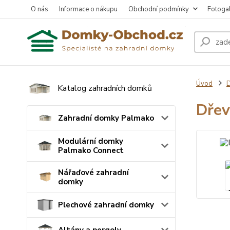
O nás
Informace o nákupu
Obchodní podmínky
Fotogal
Úvod
D
Katalog zahradních domků
Dřev
Zahradní domky Palmako
Modulární domky
Palmako Connect
Nářaďové zahradní
domky
Plechové zahradní domky