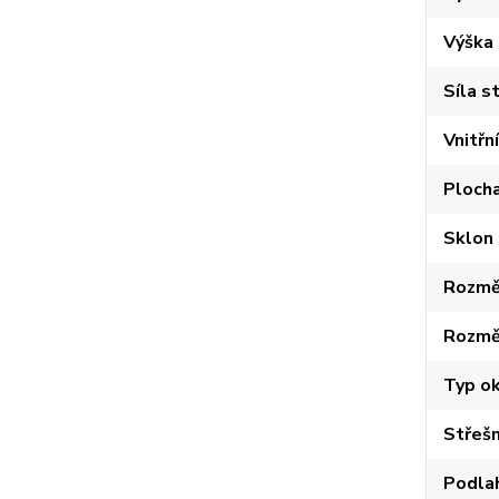
Výška
Síla s
Vnitřn
Plocha
Sklon 
Rozměr
Rozmě
Typ o
Střešn
Podla