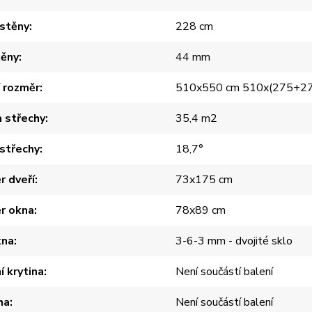
 stěny
228 cm
těny
44 mm
í rozměr
510x550 cm 510x(275+27
 střechy
35,4 m2
střechy
18,7°
 dveří
73x175 cm
r okna
78x89 cm
kna
3-6-3 mm - dvojité sklo
í krytina
Není součástí balení
ha
Není součástí balení