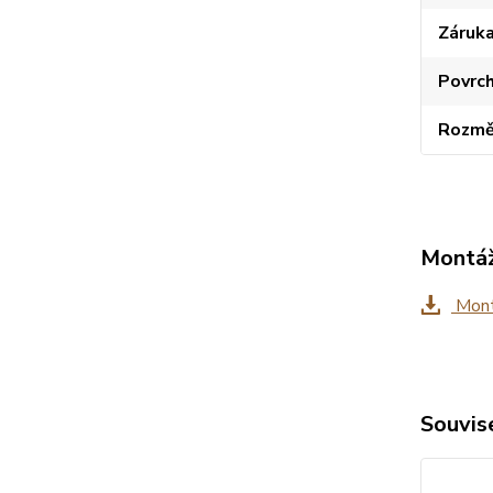
Záruk
Povrc
Rozmě
Montáž
Mont
Souvise