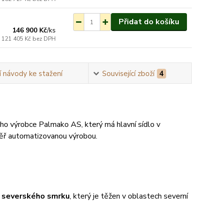
ednání do 3-7 týdnů.
Přidat do košíku
146 900 Kč
/
ks
121 405 Kč
bez DPH
 návody ke stažení
Související zboží
4
o výrobce Palmako AS, který má hlavní sídlo v
měř automatizovanou výrobou.
o severského smrku
, který je těžen v oblastech severní