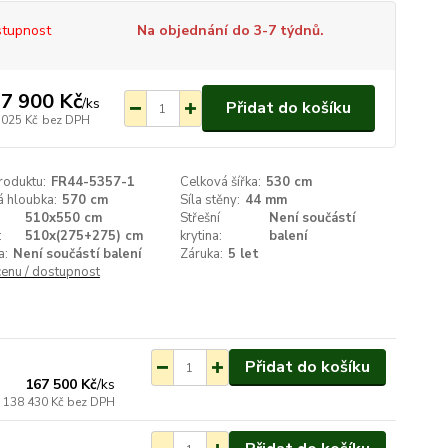
tupnost
Na objednání do 3-7 týdnů.
7 900 Kč
/
ks
Přidat do košíku
 025 Kč
bez DPH
roduktu:
FR44-5357-1
Celková šířka:
530 cm
á hloubka:
570 cm
Síla stěny:
44 mm
510x550 cm
Střešní
Není součástí
:
510x(275+275) cm
krytina:
balení
a:
Není součástí balení
Záruka:
5 let
cenu / dostupnost
ednání do 3-7 týdnů.
Přidat do košíku
167 500 Kč
/
ks
138 430 Kč
bez DPH
ednání do 3-7 týdnů.