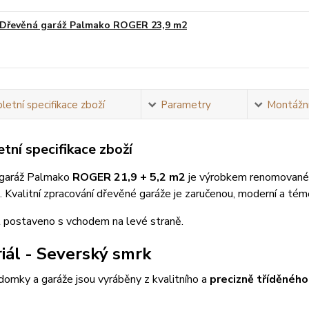
Dřevěná garáž Palmako ROGER 23,9 m2
Na obj
etní specifikace zboží
Parametry
Montážní
tní specifikace zboží
garáž Palmako
ROGER 21,9 + 5,2 m2
je výrobkem renomovanéh
 Kvalitní zpracování dřevěné garáže je zaručenou, moderní a té
 postaveno s vchodem na levé straně.
iál - Severský smrk
domky a garáže jsou vyráběny z kvalitního a
precizně tříděnéh