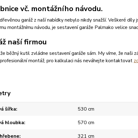
bnice vč. montážního návodu.
dřevěnou garáž z naší nabídky nebylo nikdy snažší. Veškeré díly
ému montážnímu návodu, je sestavení garáže Palmako velice sna
ž naší firmou
, že běžný kutil zvládne sestavení garáže sám. My víme, že naši zák
profesionální montáž, pro kalkulaci nás neváhejte kontaktovat
z
etry
á šířka
530 cm
vá hloubka
570 cm
 hřebene
321 cm