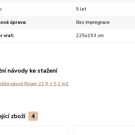
a
5 let
hová úprava
Bez impregnace
r vrat
225x193 cm
ní návody ke stažení
ážní návod Roger 21,9 + 5,2 m2
jící zboží
4