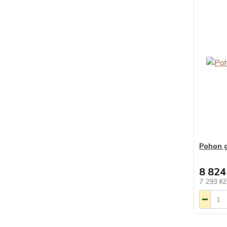
Pohon g
8 824
7 293 K