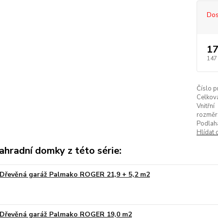
Dos
17
147
Číslo p
Celkov
Vnitřní
rozměr
Podlah
Hlídat 
ahradní domky z této série:
Dřevěná garáž Palmako ROGER 21,9 + 5,2 m2
Na obj
Dřevěná garáž Palmako ROGER 19,0 m2
Na obj