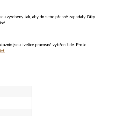
 jsou vyrobeny tak, aby do sebe přesně zapadaly. Díky
dné.
aznici jsou i velice pracovně vytížení lidé. Proto
de!