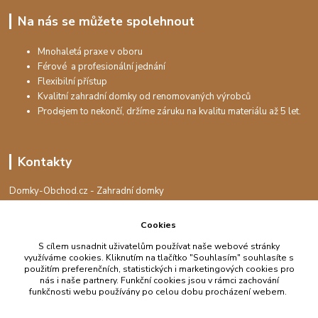
Na nás se můžete spolehnout
Mnohaletá praxe v oboru
Férové a profesionální jednání
Flexibilní přístup
Kvalitní zahradní domky od renomovaných výrobců
Prodejem to nekončí, držíme záruku na kvalitu materiálu až 5 let.
Kontakty
Domky-Obchod.cz - Zahradní domky
+420 730 501 925
(Po-Pá, 8-16 hod.)
Cookies
info@domky-obchod.cz
S cílem usnadnit uživatelům používat naše webové stránky
využíváme cookies. Kliknutím na tlačítko "Souhlasím" souhlasíte s
použitím preferenčních, statistických i marketingových cookies pro
nás i naše partnery. Funkční cookies jsou v rámci zachování
funkčnosti webu používány po celou dobu procházení webem.