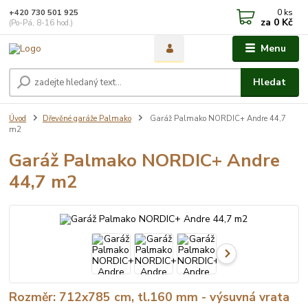
0
ks
+420 730 501 925
za
0 Kč
(Po-Pá, 8-16 hod.)
Menu
Hledat
Úvod
Dřevěné garáže Palmako
Garáž Palmako NORDIC+ Andre 44,7
m2
Garáž Palmako NORDIC+ Andre
44,7 m2
Rozměr: 712x785 cm, tl.160 mm - výsuvná vrata