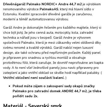
Dřevěná
garáž Palmako NORDIC+ Andre 44,7 m2
je výrobkem
renomovaného výrobce
Palmako
AS
, který má hlavní sídlo v
Estonsku. Kvalitní zpracování dřevěné garáže je zaručenou,
moderní a téměř automatizovanou výrobou.
Garáž Andre je dokonalým řešením pro každého majitele, který si
chce být jistý, že jeho cenná auta, motocykly, kola, zahradní
technika a nářadí jsou v bezpečí. Garáž Andre je výtvorem
společnosti Palmako, která je mezi zákazníky velmi oblíbená díky
svému renomé a kvalitě výrobků. Garáž nabízí nejen luxusní
design, ale také ochranu před nepříznivým počasím. Každý panel
je připraven pro snadnou a rychlou montáž a obsahuje
protivětrnou fólii, která zaručuje, že dovnitř neprofoukne ani kapka
vody. A to není vše! Jednotlivé panely jsou navíc připraveny pro
zateplení a jako vnitřní obklad se skvěle hodí například palubky. (
Vnitřní obložení není součástí balení.
)
Pokud máte zájem o zakoupení sady okapů značky
Palmako pro zahradní domek ANDRE 44,7 m2, je třeba
pořídit sadu 2x.
Materiál - Severský smrk