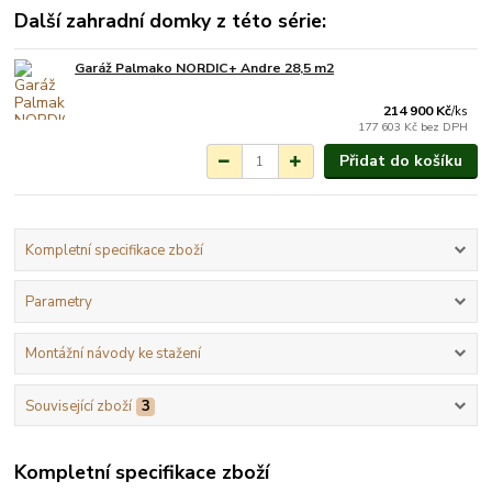
Další zahradní domky z této série:
Garáž Palmako NORDIC+ Andre 28,5 m2
Na objednání do 3-7
týdnů.
214 900 Kč
/
ks
177 603 Kč
bez DPH
Přidat do košíku
Kompletní specifikace zboží
Parametry
Montážní návody ke stažení
Související zboží
3
Kompletní specifikace zboží