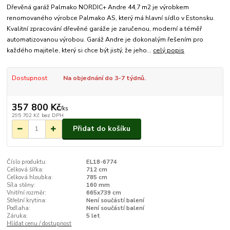
Dřevěná garáž Palmako NORDIC+ Andre 44,7 m2 je výrobkem
renomovaného výrobce Palmako AS, který má hlavní sídlo v Estonsku.
Kvalitní zpracování dřevěné garáže je zaručenou, moderní a téměř
automatizovanou výrobou. Garáž Andre je dokonalým řešením pro
každého majitele, který si chce být jistý, že jeho...
celý popis
Dostupnost
Na objednání do 3-7 týdnů.
357 800 Kč
/
ks
295 702 Kč
bez DPH
Přidat do košíku
Číslo produktu:
EL18-6774
Celková šířka:
712 cm
Celková hloubka:
785 cm
Síla stěny:
160 mm
Vnitřní rozměr:
665x739 cm
Střešní krytina:
Není součástí balení
Podlaha:
Není součástí balení
Záruka:
5 let
Hlídat cenu / dostupnost