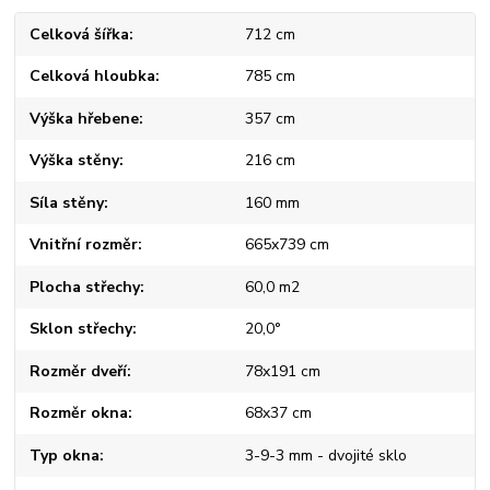
Celková šířka
712 cm
Celková hloubka
785 cm
Výška hřebene
357 cm
Výška stěny
216 cm
Síla stěny
160 mm
Vnitřní rozměr
665x739 cm
Plocha střechy
60,0 m2
Sklon střechy
20,0°
Rozměr dveří
78x191 cm
Rozměr okna
68x37 cm
Typ okna
3-9-3 mm - dvojité sklo