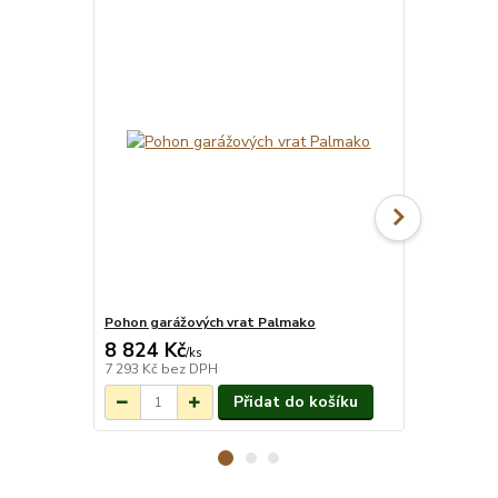
Pohon garážových vrat Palmako
Okap Palmak
8 824 Kč
9 100 Kč
Na objednání do
/
ks
3-7 týdnů.
7 293 Kč
bez DPH
7 521 Kč
bez
Přidat do košíku