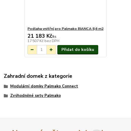
Podlaha vnitřní pro Palmako BIANCA 8,6 m2
21 183 Kč
Na objednání do
/
ks
3-7 týdnů.
17 507 Kč
bez DPH
Přidat do košíku
Zahradní domek z kategorie
Modulární domky Palmako Connect
Zvýhodněné sety Palmako