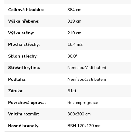
Celková hloubka
384 cm
Výška hřebene
319 cm
Výška stěny
210 cm
Plocha střechy
18,4 m2
Sklon střechy
30,0°
Střešní krytina
Není součástí balení
Podlaha
Není součástí balení
Záruka
5 let
Povrchová úprava
Bez impregnace
Vnitřní rozměr
300x300 cm
Nosné hranoly
BSH 120x120 mm