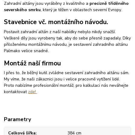
Zahradní altány jsou vyráběny z kvalitního a
precizně tříděného
severského smrku
, který je těžen v oblastech severní Evropy.
Stavebnice vč. montážního návodu.
Postavit zahradní altán z naší nabídky nebylo nikdy snažší.
Veškeré díly jsou vyrobeny tak, aby do sebe přesně zapadaly. Díky
přiloženému montážnímu návodu, je sestavení zahradního altánu
Palmako velice snadné.
Montáž naší firmou
I přes to, že běžný kutil zvládne sestavení zahradního altánu sám.
My víme, že naši zákaznici jsou i velice pracovně vytížení lidé.
Proto nabízíme profesionální montáž, pro kalkulaci nás neváhejte
kontaktovat
zde!
Parametry
Celková šířka
384 cm