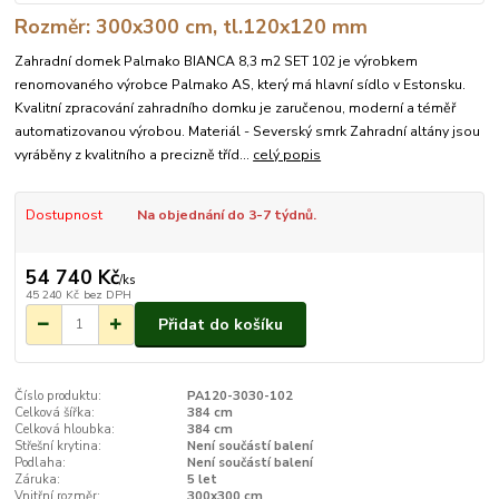
Rozměr: 300x300 cm, tl.120x120 mm
Zahradní domek Palmako BIANCA 8,3 m2 SET 102 je výrobkem
renomovaného výrobce Palmako AS, který má hlavní sídlo v Estonsku.
Kvalitní zpracování zahradního domku je zaručenou, moderní a téměř
automatizovanou výrobou. Materiál - Severský smrk Zahradní altány jsou
vyráběny z kvalitního a precizně tříd...
celý popis
Dostupnost
Na objednání do 3-7 týdnů.
54 740 Kč
/
ks
45 240 Kč
bez DPH
Přidat do košíku
Číslo produktu:
PA120-3030-102
Celková šířka:
384 cm
Celková hloubka:
384 cm
Střešní krytina:
Není součástí balení
Podlaha:
Není součástí balení
Záruka:
5 let
Vnitřní rozměr:
300x300 cm