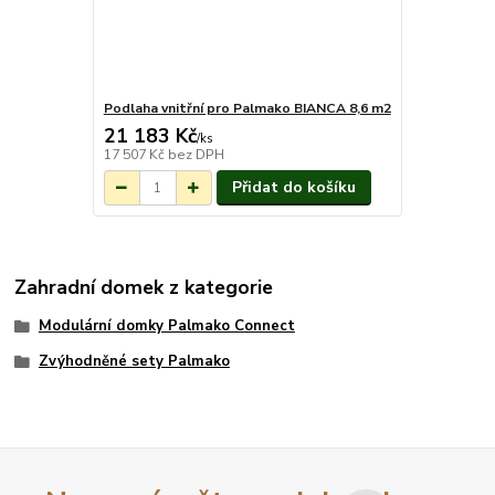
Podlaha vnitřní pro Palmako BIANCA 8,6 m2
21 183 Kč
Na objednání do
/
ks
3-7 týdnů.
17 507 Kč
bez DPH
Přidat do košíku
Zahradní domek z kategorie
Modulární domky Palmako Connect
Zvýhodněné sety Palmako