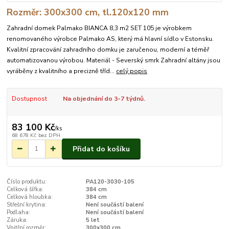
Rozměr: 300x300 cm, tl.120x120 mm
Zahradní domek Palmako BIANCA 8,3 m2 SET 105 je výrobkem
renomovaného výrobce Palmako AS, který má hlavní sídlo v Estonsku.
Kvalitní zpracování zahradního domku je zaručenou, moderní a téměř
automatizovanou výrobou. Materiál - Severský smrk Zahradní altány jsou
vyráběny z kvalitního a precizně tříd...
celý popis
Dostupnost
Na objednání do 3-7 týdnů.
83 100 Kč
/
ks
68 678 Kč
bez DPH
Přidat do košíku
Číslo produktu:
PA120-3030-105
Celková šířka:
384 cm
Celková hloubka:
384 cm
Střešní krytina:
Není součástí balení
Podlaha:
Není součástí balení
Záruka:
5 let
Vnitřní rozměr:
300x300 cm