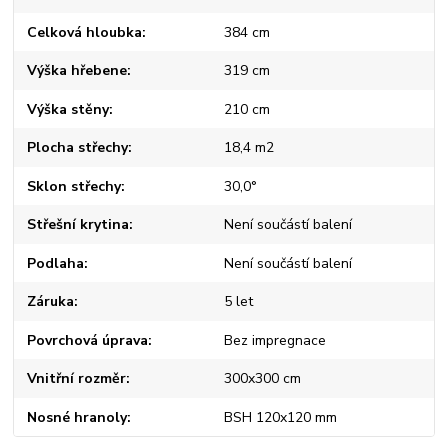
Celková hloubka
384 cm
Výška hřebene
319 cm
Výška stěny
210 cm
Plocha střechy
18,4 m2
Sklon střechy
30,0°
Střešní krytina
Není součástí balení
Podlaha
Není součástí balení
Záruka
5 let
Povrchová úprava
Bez impregnace
Vnitřní rozměr
300x300 cm
Nosné hranoly
BSH 120x120 mm