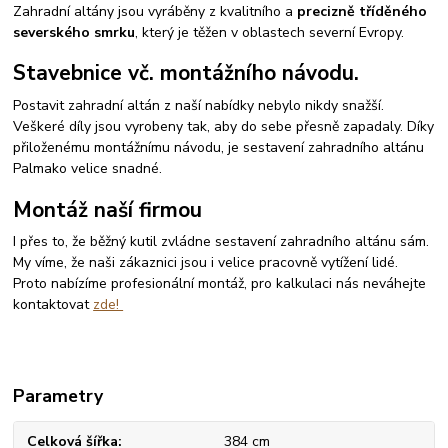
Zahradní altány jsou vyráběny z kvalitního a
precizně tříděného
severského smrku
, který je těžen v oblastech severní Evropy.
Stavebnice vč. montážního návodu.
Postavit zahradní altán z naší nabídky nebylo nikdy snažší.
Veškeré díly jsou vyrobeny tak, aby do sebe přesně zapadaly. Díky
přiloženému montážnímu návodu, je sestavení zahradního altánu
Palmako velice snadné.
Montáž naší firmou
I přes to, že běžný kutil zvládne sestavení zahradního altánu sám.
My víme, že naši zákaznici jsou i velice pracovně vytížení lidé.
Proto nabízíme profesionální montáž, pro kalkulaci nás neváhejte
kontaktovat
zde!
Parametry
Celková šířka
384 cm