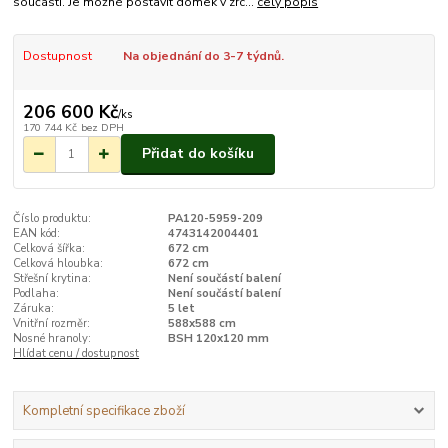
součástí. Je možné postavit domek v zrc...
celý popis
Dostupnost
Na objednání do 3-7 týdnů.
206 600 Kč
/
ks
170 744 Kč
bez DPH
Přidat do košíku
Číslo produktu:
PA120-5959-209
EAN kód:
4743142004401
Celková šířka:
672 cm
Celková hloubka:
672 cm
Střešní krytina:
Není součástí balení
Podlaha:
Není součástí balení
Záruka:
5 let
Vnitřní rozměr:
588x588 cm
Nosné hranoly:
BSH 120x120 mm
Hlídat cenu / dostupnost
Kompletní specifikace zboží