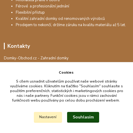
Mnohaletá praxe v oboru
Férové a profesionální jednání
Flexibilní přístup
Kvalitní zahradní domky od renomovaných výrobců
Prodejem to nekončí, držíme záruku na kvalitu materiálu až 5 let.
Kontakty
Domky-Obchod.cz - Zahradní domky
+420 730 501 925
(Po-Pá, 8-16 hod.)
Cookies
S cílem usnadnit uživatelům používat naše webové stránky
info@domky-obchod.cz
využíváme cookies. Kliknutím na tlačítko "Souhlasím" souhlasíte s
použitím preferenčních, statistických i marketingových cookies pro
nás i naše partnery. Funkční cookies jsou v rámci zachování
funkčnosti webu používány po celou dobu procházení webem.
Upravit sběr cookies.
Souhlasím
Nastavení
Vytvořeno na
Eshop-rychle.cz