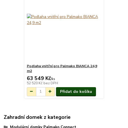
Podlaha vnitřní pro Palmako BIANCA 24,9
m2
63 549 Kč
Na objednání do
/
ks
3-7 týdnů.
52 520 Kč
bez DPH
Přidat do košíku
Zahradní domek z kategorie
Modulární domky Palmako Connect