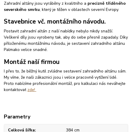
Zahradní altány jsou vyráběny z kvalitního a
precizně tříděného
severského smrku
, který je těžen v oblastech severní Evropy.
Stavebnice vč. montážního návodu.
Postavit zahradní altán z naší nabídky nebylo nikdy snažší.
Veškeré díly jsou vyrobeny tak, aby do sebe přesně zapadaly. Díky
přiloženému montážnímu návodu, je sestavení zahradního altánu
Palmako velice snadné.
Montáž naší firmou
I přes to, že běžný kutil zvládne sestavení zahradního altánu sám.
My víme, že naši zákaznici jsou i velice pracovně vytížení lidé.
Proto nabízíme profesionální montáž, pro kalkulaci nás neváhejte
kontaktovat
zde!
Parametry
Celková šířka
384 cm