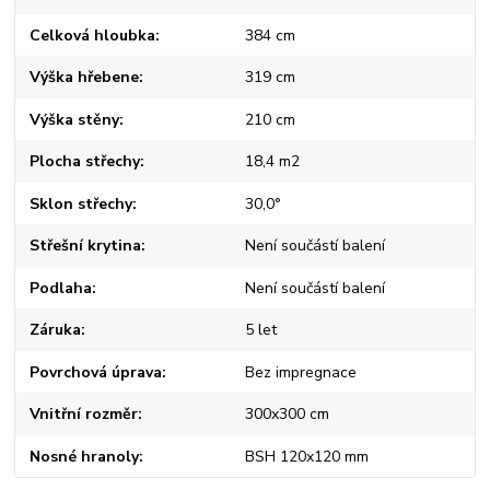
Celková hloubka
384 cm
Výška hřebene
319 cm
Výška stěny
210 cm
Plocha střechy
18,4 m2
Sklon střechy
30,0°
Střešní krytina
Není součástí balení
Podlaha
Není součástí balení
Záruka
5 let
Povrchová úprava
Bez impregnace
Vnitřní rozměr
300x300 cm
Nosné hranoly
BSH 120x120 mm