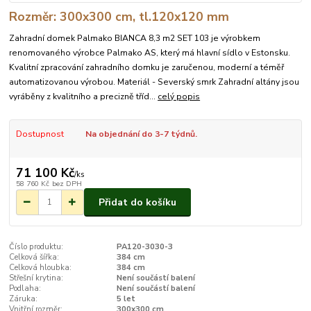
Rozměr: 300x300 cm, tl.120x120 mm
Zahradní domek Palmako BIANCA 8,3 m2 SET 103 je výrobkem
renomovaného výrobce Palmako AS, který má hlavní sídlo v Estonsku.
Kvalitní zpracování zahradního domku je zaručenou, moderní a téměř
automatizovanou výrobou. Materiál - Severský smrk Zahradní altány jsou
vyráběny z kvalitního a precizně tříd...
celý popis
Dostupnost
Na objednání do 3-7 týdnů.
71 100 Kč
/
ks
58 760 Kč
bez DPH
Přidat do košíku
Číslo produktu:
PA120-3030-3
Celková šířka:
384 cm
Celková hloubka:
384 cm
Střešní krytina:
Není součástí balení
Podlaha:
Není součástí balení
Záruka:
5 let
Vnitřní rozměr:
300x300 cm