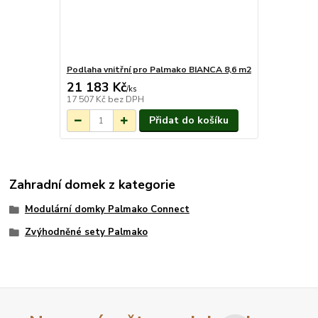
Podlaha vnitřní pro Palmako BIANCA 8,6 m2
21 183 Kč
Na objednání do
/
ks
3-7 týdnů.
17 507 Kč
bez DPH
Přidat do košíku
Zahradní domek z kategorie
Modulární domky Palmako Connect
Zvýhodněné sety Palmako