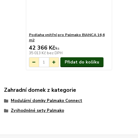
Podlaha vnitřní pro Palmako BIANCA 16,6
m2
42 366 Kč
Na objednání do
/
ks
3-7 týdnů.
35 013 Kč
bez DPH
Přidat do košíku
Zahradní domek z kategorie
Modulární domky Palmako Connect
Zvýhodněné sety Palmako