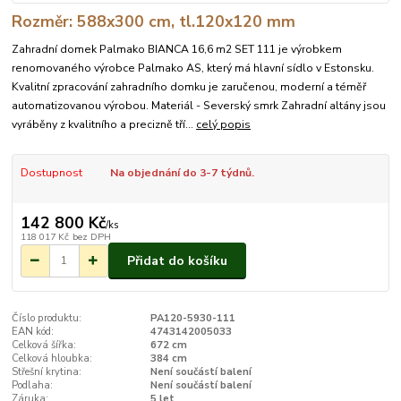
Rozměr: 588x300 cm, tl.120x120 mm
Zahradní domek Palmako BIANCA 16,6 m2 SET 111 je výrobkem
renomovaného výrobce Palmako AS, který má hlavní sídlo v Estonsku.
Kvalitní zpracování zahradního domku je zaručenou, moderní a téměř
automatizovanou výrobou. Materiál - Severský smrk Zahradní altány jsou
vyráběny z kvalitního a precizně tří...
celý popis
Dostupnost
Na objednání do 3-7 týdnů.
142 800 Kč
/
ks
118 017 Kč
bez DPH
Přidat do košíku
Číslo produktu:
PA120-5930-111
EAN kód:
4743142005033
Celková šířka:
672 cm
Celková hloubka:
384 cm
Střešní krytina:
Není součástí balení
Podlaha:
Není součástí balení
Záruka:
5 let