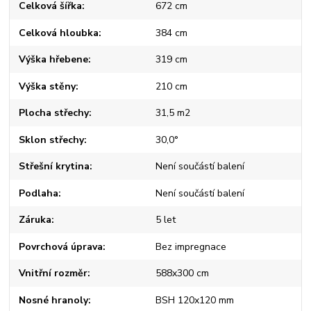
Celková šířka
672 cm
Celková hloubka
384 cm
Výška hřebene
319 cm
Výška stěny
210 cm
Plocha střechy
31,5 m2
Sklon střechy
30,0°
Střešní krytina
Není součástí balení
Podlaha
Není součástí balení
Záruka
5 let
Povrchová úprava
Bez impregnace
Vnitřní rozměr
588x300 cm
Nosné hranoly
BSH 120x120 mm