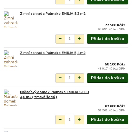
Zimní zahrada Palmako EMILIA 8,2 m2
Na objednání do 3-7
týdnů.
77 500 Kč
/
ks
64 050 Kč
bez DPH
Přidat do košíku
Zimní zahrada Palmako EMILIA 5,4 m2
Na objednání do 3-7
týdnů.
58 100 Kč
/
ks
48 017 Kč
bez DPH
Přidat do košíku
Nářaďový domek Palmako EMILIA SHED
Na objednání do 3-7
4,0 m2 ( tmavě šedá )
týdnů.
63 600 Kč
/
ks
52 562 Kč
bez DPH
Přidat do košíku