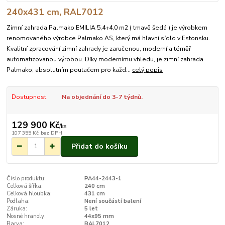
240x431 cm, RAL7012
Zimní zahrada Palmako EMILIA 5,4+4,0 m2 ( tmavě šedá ) je výrobkem
renomovaného výrobce Palmako AS, který má hlavní sídlo v Estonsku.
Kvalitní zpracování zimní zahrady je zaručenou, moderní a téměř
automatizovanou výrobou. Díky modernímu vhledu, je zimní zahrada
Palmako, absolutním poutačem pro každ...
celý popis
Dostupnost
Na objednání do 3-7 týdnů.
129 900 Kč
/
ks
107 355 Kč
bez DPH
Přidat do košíku
Číslo produktu:
PA44-2443-1
Celková šířka:
240 cm
Celková hloubka:
431 cm
Podlaha:
Není součástí balení
Záruka:
5 let
Nosné hranoly:
44x95 mm
Barva:
RAL7012