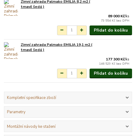
Zimní zahrada Palmako EMILIA 8,2 m2 (
Na objednání do 3-7
tmavě šedá )
týdnů.
89 000 Kč
/
ks
73 554 Kč
bez DPH
Přidat do košíku
Zimní zahrada Palmako EMILIA 19,1 m2 (
Na objednání do 3-7
tmavě šedá )
týdnů.
177 300 Kč
/
ks
146 529 Kč
bez DPH
Přidat do košíku
Kompletní specifikace zboží
Parametry
Montážní návody ke stažení