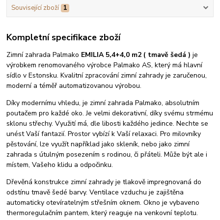
Související zboží
1
Kompletní specifikace zboží
Zimní zahrada Palmako
EMILIA 5,4+4,0 m2 ( tmavě šedá )
je
výrobkem renomovaného výrobce Palmako AS, který má hlavní
sídlo v Estonsku. Kvalitní zpracování zimní zahrady je zaručenou,
moderní a téměř automatizovanou výrobou.
Díky modernímu vhledu, je zimní zahrada Palmako, absolutním
poutačem pro každé oko. Je velmi dekorativní, díky svému strmému
sklonu střechy. Využití má, dle libosti každého jedince. Nechte se
unést Vaší fantazií. Prostor vybízí k Vaší relaxaci. Pro milovníky
pěstování, lze využít například jako skleník, nebo jako zimní
zahrada s útulným posezením s rodinou, či přáteli. Může být ale i
místem, Vašeho klidu a odpočinku.
Dřevěná konstrukce zimní zahrady je tlakově impregnovaná do
odstínu tmavě šedé barvy. Ventilace vzduchu je zajištěna
automaticky otevíratelným střešním oknem. Okno je vybaveno
thermoregulačním pantem, který reaguje na venkovní teplotu.