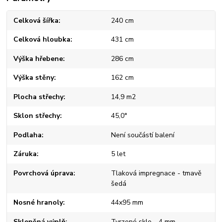
Celková šířka
240 cm
Celková hloubka
431 cm
Výška hřebene
286 cm
Výška stěny
162 cm
Plocha střechy
14,9 m2
Sklon střechy
45,0°
Podlaha
Není součástí balení
Záruka
5 let
Povrchová úprava
Tlaková impregnace - tmavě
šedá
Nosné hranoly
44x95 mm
Skleněná výplň
Tvrzené sklo - 4 mm