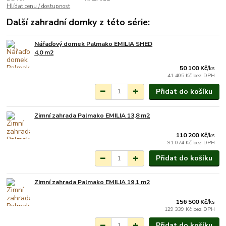
Hlídat cenu / dostupnost
Další zahradní domky z této série:
Nářaďový domek Palmako EMILIA SHED
Na objednání do 3-7
4,0 m2
týdnů.
50 100 Kč
/
ks
41 405 Kč
bez DPH
Přidat do košíku
Zimní zahrada Palmako EMILIA 13,8 m2
Na objednání do 3-7
týdnů.
110 200 Kč
/
ks
91 074 Kč
bez DPH
Přidat do košíku
Zimní zahrada Palmako EMILIA 19,1 m2
Na objednání do 3-7
týdnů.
156 500 Kč
/
ks
129 339 Kč
bez DPH
Přidat do košíku