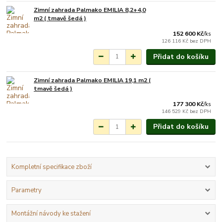
Zimní zahrada Palmako EMILIA 8,2+4,0
Na objednání do 3-7
m2 ( tmavě šedá )
týdnů.
152 600 Kč
/
ks
126 116 Kč
bez DPH
Přidat do košíku
Zimní zahrada Palmako EMILIA 19,1 m2 (
Na objednání do 3-7
tmavě šedá )
týdnů.
177 300 Kč
/
ks
146 529 Kč
bez DPH
Přidat do košíku
Kompletní specifikace zboží
Parametry
Montážní návody ke stažení