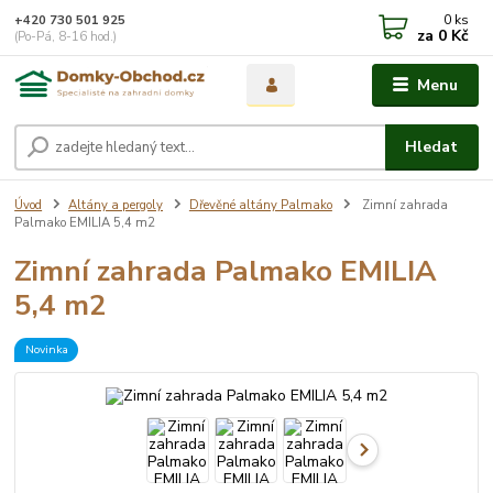
0
ks
+420 730 501 925
za
0 Kč
(Po-Pá, 8-16 hod.)
Menu
Hledat
Úvod
Altány a pergoly
Dřevěné altány Palmako
Zimní zahrada
Palmako EMILIA 5,4 m2
Zimní zahrada Palmako EMILIA
5,4 m2
Novinka