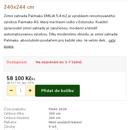
240x244 cm
Zimní zahrada Palmako EMILIA 5,4 m2 je výrobkem renomovaného
výrobce Palmako AS, který má hlavní sídlo v Estonsku. Kvalitní
zpracování zimní zahrady je zaručenou, moderní a téměř
automatizovanou výrobou. Díky modernímu vhledu, je zimní zahrada
Palmako, absolutním poutačem pro každé oko. Je velmi dek...
celý
popis
Dostupnost
Na objednání do 3-7 týdnů.
58 100 Kč
/
ks
48 017 Kč
bez DPH
Přidat do košíku
Číslo produktu:
PA44-2424
Celková šířka:
240 cm
Celková hloubka:
244 cm
Podlaha:
Není součástí balení
Záruka:
5 let