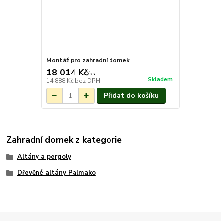
Montáž pro zahradní domek
18 014 Kč
/
ks
Skladem
14 888 Kč
bez DPH
Přidat do košíku
Zahradní domek z kategorie
Altány a pergoly
Dřevěné altány Palmako