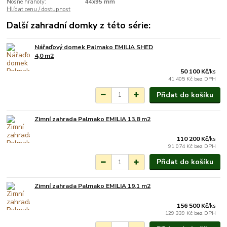
Nosné hranoly:
44x95 mm
Hlídat cenu / dostupnost
Další zahradní domky z této série:
Nářaďový domek Palmako EMILIA SHED
Na objednání do 3-7
4,0 m2
týdnů.
50 100 Kč
/
ks
41 405 Kč
bez DPH
Přidat do košíku
Zimní zahrada Palmako EMILIA 13,8 m2
Na objednání do 3-7
týdnů.
110 200 Kč
/
ks
91 074 Kč
bez DPH
Přidat do košíku
Zimní zahrada Palmako EMILIA 19,1 m2
Na objednání do 3-7
týdnů.
156 500 Kč
/
ks
129 339 Kč
bez DPH