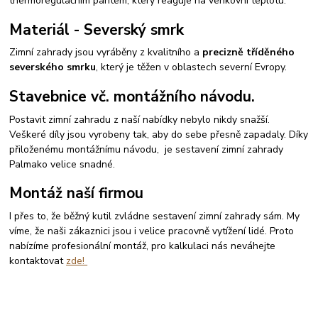
thermoregulačním pantem, který reaguje na venkovní teplotu.
Materiál - Severský smrk
Zimní zahrady jsou vyráběny z kvalitního a
precizně tříděného
severského smrku
, který je těžen v oblastech severní Evropy.
Stavebnice vč. montážního návodu.
Postavit zimní zahradu z naší nabídky nebylo nikdy snažší.
Veškeré díly jsou vyrobeny tak, aby do sebe přesně zapadaly. Díky
přiloženému montážnímu návodu, je sestavení zimní zahrady
Palmako velice snadné.
Montáž naší firmou
I přes to, že běžný kutil zvládne sestavení zimní zahrady sám. My
víme, že naši zákaznici jsou i velice pracovně vytížení lidé. Proto
nabízíme profesionální montáž, pro kalkulaci nás neváhejte
kontaktovat
zde!