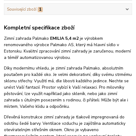
Související zboží
1
Kompletní specifikace zboží
Zimní zahrada Palmako
EMILIA 5,4 m2
je výrobkem
renomovaného výrobce Palmako AS, který má hlavní sídlo v
Estonsku. Kvalitní zpracování zimní zahrady je zaručenou, moderní
a téměř automatizovanou výrobou.
Díky modernímu vhledu, je zimní zahrada Palmako, absolutním
poutačem pro každé oko. Je velmi dekorativní, díky svému strmému
sklonu střechy. Využití má, dle libosti každého jedince. Nechte se
unést Vaší fantazií. Prostor vybízí k Vaší relaxaci. Pro milovníky
pěstování, lze využít například jako skleník, nebo jako zimní
zahrada s útulným posezením s rodinou, či přáteli. Může být ale i
místem, Vašeho klidu a odpočinku.
Dřevěná konstrukce zimní zahrady je tlakově impregnovaná do
odstínu šedé barvy. Ventilace vzduchu je zajištěna automaticky
otevíratelným střešním oknem. Okno je vybaveno