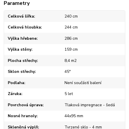
Parametry
Celková šířka
240 cm
Celková hloubka
244 cm
Výška hřebene
286 cm
Výška stěny
159 cm
Plocha střechy
8,4 m2
Sklon střechy
45°
Podlaha
Není součástí balení
Záruka
5 let
Povrchová úprava
Tlaková impregnace - šedá
Nosné hranoly
44x95 mm
Skleněná výplň
Tvrzené sklo - 4 mm