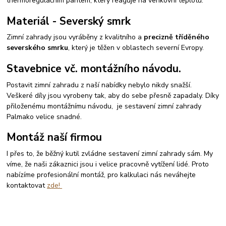
thermoregulačním pantem, který reaguje na venkovní teplotu.
Materiál - Severský smrk
Zimní zahrady jsou vyráběny z kvalitního a
precizně tříděného
severského smrku
, který je těžen v oblastech severní Evropy.
Stavebnice vč. montážního návodu.
Postavit zimní zahradu z naší nabídky nebylo nikdy snažší.
Veškeré díly jsou vyrobeny tak, aby do sebe přesně zapadaly. Díky
přiloženému montážnímu návodu, je sestavení zimní zahrady
Palmako velice snadné.
Montáž naší firmou
I přes to, že běžný kutil zvládne sestavení zimní zahrady sám. My
víme, že naši zákaznici jsou i velice pracovně vytížení lidé. Proto
nabízíme profesionální montáž, pro kalkulaci nás neváhejte
kontaktovat
zde!