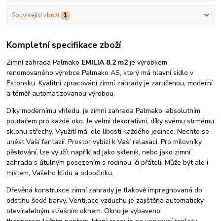
Související zboží
1
Kompletní specifikace zboží
Zimní zahrada Palmako
EMILIA 8,2 m2
je výrobkem
renomovaného výrobce Palmako AS, který má hlavní sídlo v
Estonsku. Kvalitní zpracování zimní zahrady je zaručenou, moderní
a téměř automatizovanou výrobou.
Díky modernímu vhledu, je zimní zahrada Palmako, absolutním
poutačem pro každé oko. Je velmi dekorativní, díky svému strmému
sklonu střechy. Využití má, dle libosti každého jedince. Nechte se
unést Vaší fantazií. Prostor vybízí k Vaší relaxaci. Pro milovníky
pěstování, lze využít například jako skleník, nebo jako zimní
zahrada s útulným posezením s rodinou, či přáteli. Může být ale i
místem, Vašeho klidu a odpočinku.
Dřevěná konstrukce zimní zahrady je tlakově impregnovaná do
odstínu šedé barvy. Ventilace vzduchu je zajištěna automaticky
otevíratelným střešním oknem. Okno je vybaveno