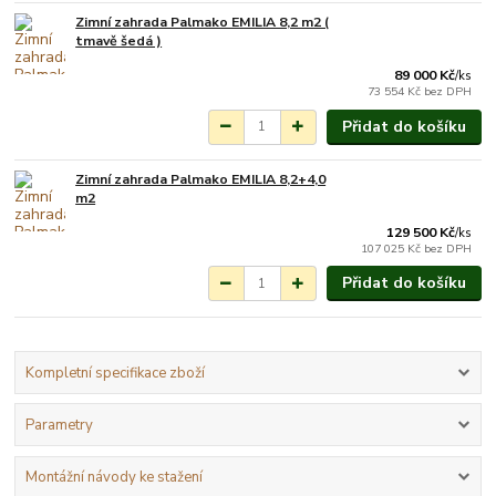
Zimní zahrada Palmako EMILIA 8,2 m2 (
Na objednání do 3-7
tmavě šedá )
týdnů.
89 000 Kč
/
ks
73 554 Kč
bez DPH
Přidat do košíku
Zimní zahrada Palmako EMILIA 8,2+4,0
Na objednání do 3-7
m2
týdnů.
129 500 Kč
/
ks
107 025 Kč
bez DPH
Přidat do košíku
Kompletní specifikace zboží
Parametry
Montážní návody ke stažení