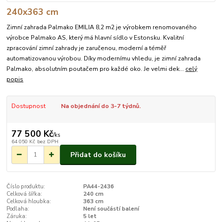
240x363 cm
Zimní zahrada Palmako EMILIA 8,2 m2 je výrobkem renomovaného
výrobce Palmako AS, který má hlavní sídlo v Estonsku. Kvalitní
zpracování zimní zahrady je zaručenou, moderní a téměř
automatizovanou výrobou. Díky modernímu vhledu, je zimní zahrada
Palmako, absolutním poutačem pro každé oko. Je velmi dek...
celý
popis
Dostupnost
Na objednání do 3-7 týdnů.
77 500 Kč
/
ks
64 050 Kč
bez DPH
Přidat do košíku
Číslo produktu:
PA44-2436
Celková šířka:
240 cm
Celková hloubka:
363 cm
Podlaha:
Není součástí balení
Záruka:
5 let