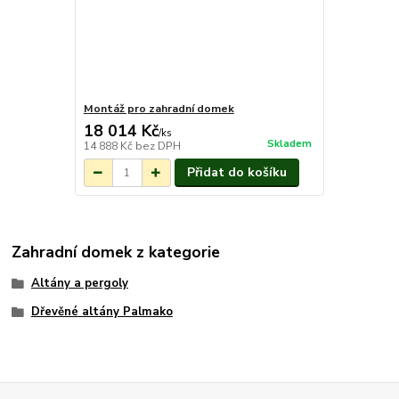
Montáž pro zahradní domek
18 014 Kč
/
ks
Skladem
14 888 Kč
bez DPH
Přidat do košíku
Zahradní domek z kategorie
Altány a pergoly
Dřevěné altány Palmako