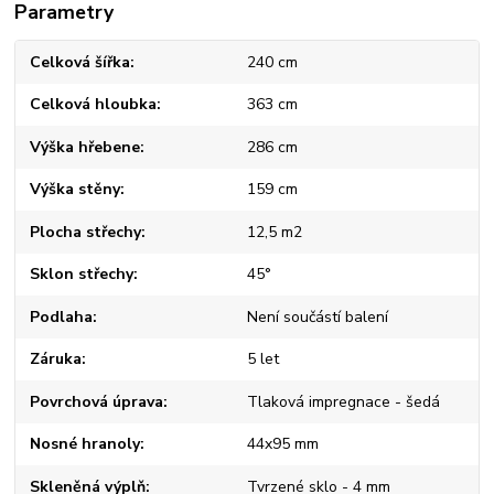
Parametry
Celková šířka
240 cm
Celková hloubka
363 cm
Výška hřebene
286 cm
Výška stěny
159 cm
Plocha střechy
12,5 m2
Sklon střechy
45°
Podlaha
Není součástí balení
Záruka
5 let
Povrchová úprava
Tlaková impregnace - šedá
Nosné hranoly
44x95 mm
Skleněná výplň
Tvrzené sklo - 4 mm