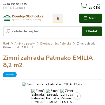
0
ks
+420 730 501 925
za
0 Kč
(Po-Pá, 8-16 hod.)
Menu
Hledat
Úvod
Altány a pergoly
Dřevěné altány Palmako
Zimní zahrada
Palmako EMILIA 8,2 m2
Zimní zahrada Palmako EMILIA
8,2 m2
Novinka