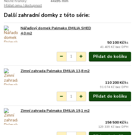
Nosné hranoly:
44x95 mm
Hlídat cenu / dostupnost
Další zahradní domky z této série:
Nářaďový domek Palmako EMILIA SHED
Na objednání do 3-7
4,0 m2
týdnů.
50 100 Kč
/
ks
41 405 Kč
bez DPH
Přidat do košíku
Zimní zahrada Palmako EMILIA 13,8 m2
Na objednání do 3-7
týdnů.
110 200 Kč
/
ks
91 074 Kč
bez DPH
Přidat do košíku
Zimní zahrada Palmako EMILIA 19,1 m2
Na objednání do 3-7
týdnů.
156 500 Kč
/
ks
129 339 Kč
bez DPH