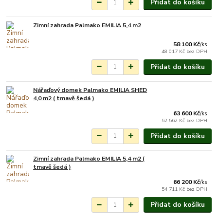
Přidat do košíku
Zimní zahrada Palmako EMILIA 5,4 m2
Na objednání do 3-7
týdnů.
58 100 Kč
/
ks
48 017 Kč
bez DPH
Přidat do košíku
Nářaďový domek Palmako EMILIA SHED
Na objednání do 3-7
4,0 m2 ( tmavě šedá )
týdnů.
63 600 Kč
/
ks
52 562 Kč
bez DPH
Přidat do košíku
Zimní zahrada Palmako EMILIA 5,4 m2 (
Na objednání do 3-7
tmavě šedá )
týdnů.
66 200 Kč
/
ks
54 711 Kč
bez DPH
Přidat do košíku