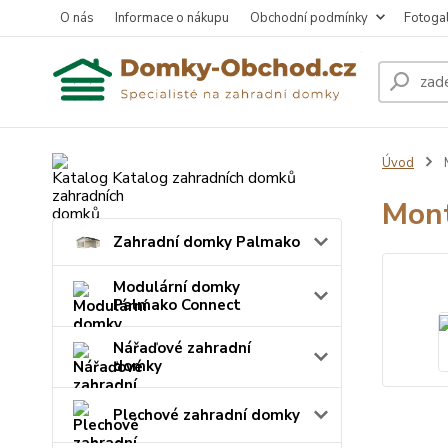
O nás
Informace o nákupu
Obchodní podmínky
Fotogal
Úvod
M
Katalog zahradních domků
Mont
Zahradní domky Palmako
Modulární domky
Palmako Connect
Nářaďové zahradní
domky
Plechové zahradní domky