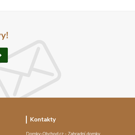
y!
Kontakty
Domky-Obchod.cz - Zahradní domky