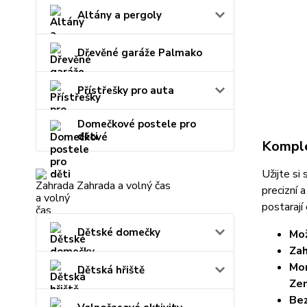
Altány a pergoly
Dřevěné garáže Palmako
Přístřešky pro auta
Domečkové postele pro
děti
Komple
Užijte si
Zahrada a volný čas
precizní 
postarají
Dětské domečky
Mo
Zah
Mon
Dětská hřiště
Zem
Bez