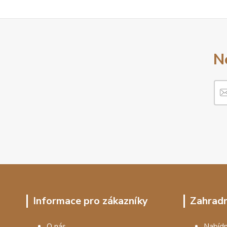
N
Informace pro zákazníky
Zahradn
O nás
Nabí