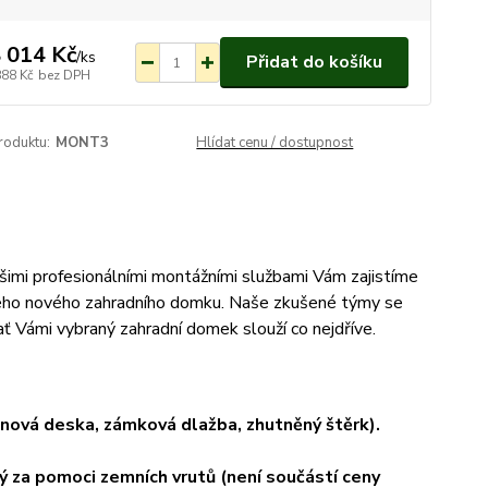
 014 Kč
/
ks
Přidat do košíku
888 Kč
bez DPH
roduktu:
MONT3
Hlídat cenu / dostupnost
ašimi profesionálními montážními službami Vám zajistíme
Vašeho nového zahradního domku. Naše zkušené týmy se
 ať Vámi vybraný zahradní domek slouží co nejdříve.
onová deska, zámková dlažba, zhutněný štěrk).
 za pomoci zemních vrutů (není součástí ceny