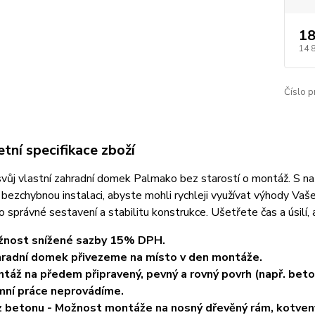
18
14 
Číslo p
tní specifikace zboží
 svůj vlastní zahradní domek Palmako bez starostí o montáž. S n
a bezchybnou instalaci, abyste mohli rychleji využívat výhody 
 o správné sestavení a stabilitu konstrukce. Ušetřete čas a úsilí,
žnost snížené sazby 15% DPH.
radní domek přivezeme na místo v den montáže.
táž na předem připravený, pevný a rovný povrh (např. bet
ní práce neprovádíme.
 betonu - Možnost montáže na nosný dřevěný rám, kotvený