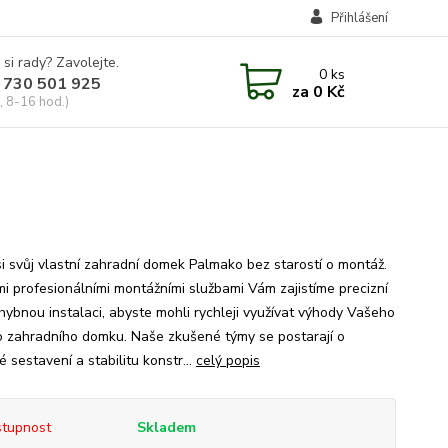
Přihlášení
 si rady? Zavolejte.
0
ks
 730 501 925
za
0 Kč
, 8-16 hod.)
 si svůj vlastní zahradní domek Palmako bez starostí o montáž.
mi profesionálními montážními službami Vám zajistíme precizní
hybnou instalaci, abyste mohli rychleji využívat výhody Vašeho
 zahradního domku. Naše zkušené týmy se postarají o
 sestavení a stabilitu konstr...
celý popis
tupnost
Skladem