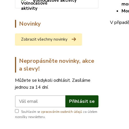
Volnočasové aktivity
mon
Mon
V připad
Novinky
Zobrazit všechny novinky
Nepropásněte novinky, akce
a slevy!
Můžete se kdykoli odhlásit. Zasíláme
jednou za 14 dní.
Přihlásit se
Souhlasím se
zpracováním osobních údajů
za účelem
rozesílky newsletteru.