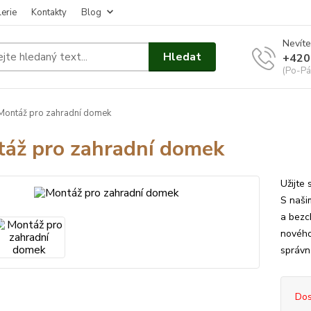
erie
Kontakty
Blog
Nevíte
Hledat
+420
(Po-Pá
ontáž pro zahradní domek
áž pro zahradní domek
Užijte
S naši
a bezc
nového
správné
Dos