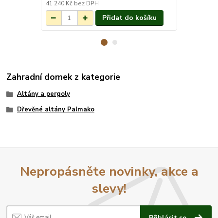
3-7 týdnů.
41 240 Kč
bez DPH
14 888 Kč
be
Přidat do košíku
Zahradní domek z kategorie
Altány a pergoly
Dřevěné altány Palmako
Nepropásněte novinky, akce a
slevy!
Přihlásit se