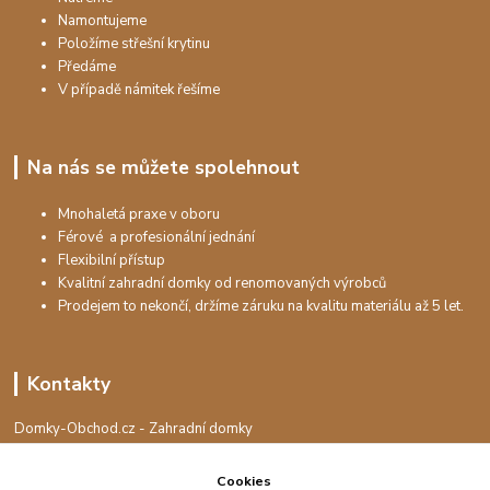
Namontujeme
Položíme střešní krytinu
Předáme
V případě námitek řešíme
Na nás se můžete spolehnout
Mnohaletá praxe v oboru
Férové a profesionální jednání
Flexibilní přístup
Kvalitní zahradní domky od renomovaných výrobců
Prodejem to nekončí, držíme záruku na kvalitu materiálu až 5 let.
Kontakty
Domky-Obchod.cz - Zahradní domky
+420 730 501 925
(Po-Pá, 8-16 hod.)
Cookies