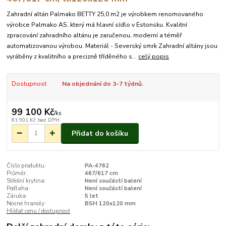
Zahradní altán Palmako BETTY 25,0 m2 je výrobkem renomovaného
výrobce Palmako AS, který má hlavní sídlo v Estonsku. Kvalitní
zpracování zahradního altánu je zaručenou, moderní a téměř
automatizovanou výrobou. Materiál - Severský smrk Zahradní altány jsou
vyráběny z kvalitního a precizně tříděného s...
celý popis
Dostupnost
Na objednání do 3-7 týdnů.
99 100 Kč
/
ks
81 901 Kč
bez DPH
Přidat do košíku
Číslo produktu:
PA-4762
Průměr:
467/617 cm
Střešní krytina:
Není součástí balení
Podlaha:
Není součástí balení
Záruka:
5 let
Nosné hranoly:
BSH 120x120 mm
Hlídat cenu / dostupnost