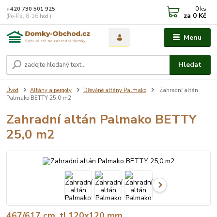
0
ks
+420 730 501 925
za
0 Kč
(Po-Pá, 8-16 hod.)
Menu
Hledat
Úvod
Altány a pergoly
Dřevěné altány Palmako
Zahradní altán
Palmako BETTY 25,0 m2
Zahradní altán Palmako BETTY
25,0 m2
467/617 cm, tl.120x120 mm