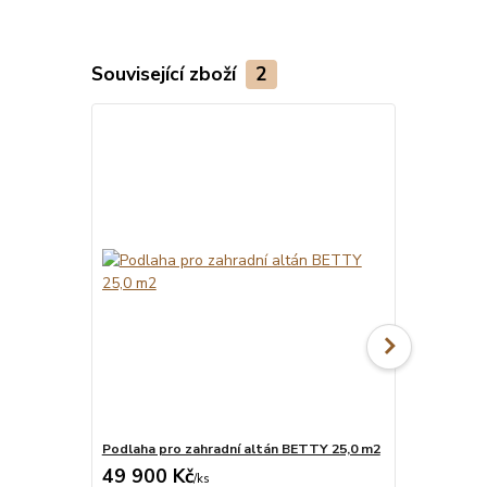
Související zboží
2
Podlaha pro zahradní altán BETTY 25,0 m2
Montáž pro
49 900 Kč
18 014 
Na objednání do
/
ks