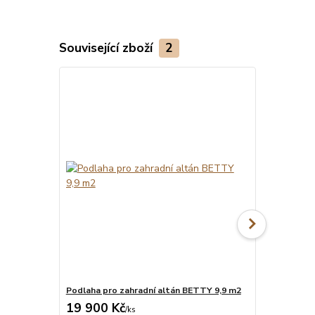
Související zboží
2
Podlaha pro zahradní altán BETTY 9,9 m2
Montáž pro
19 900 Kč
11 100 
Na objednání do
/
ks