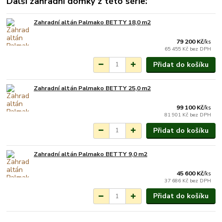
Další zahradní domky z této série:
Zahradní altán Palmako BETTY 18,0 m2
Na objednání do 3-7
týdnů.
79 200 Kč
/
ks
65 455 Kč
bez DPH
Přidat do košíku
Zahradní altán Palmako BETTY 25,0 m2
Na objednání do 3-7
týdnů.
99 100 Kč
/
ks
81 901 Kč
bez DPH
Přidat do košíku
Zahradní altán Palmako BETTY 9,0 m2
Na objednání do 3-7
týdnů.
45 600 Kč
/
ks
37 686 Kč
bez DPH
Přidat do košíku