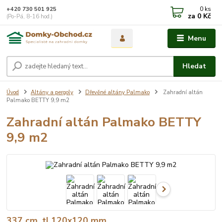
0
ks
+420 730 501 925
za
0 Kč
(Po-Pá, 8-16 hod.)
Menu
Hledat
Úvod
Altány a pergoly
Dřevěné altány Palmako
Zahradní altán
Palmako BETTY 9,9 m2
Zahradní altán Palmako BETTY
9,9 m2
337 cm, tl.120x120 mm