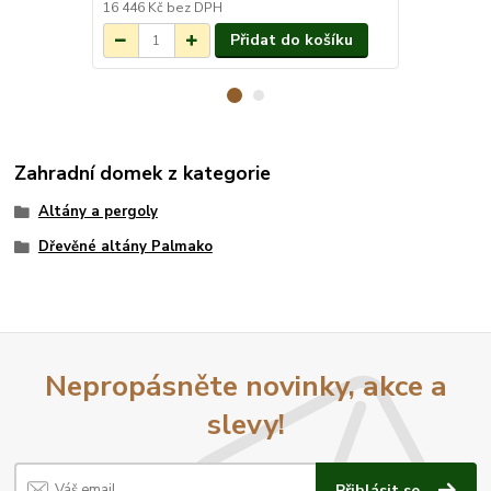
3-7 týdnů.
16 446 Kč
bez DPH
9 174 Kč
bez
Přidat do košíku
Zahradní domek z kategorie
Altány a pergoly
Dřevěné altány Palmako
Nepropásněte novinky, akce a
slevy!
Přihlásit se