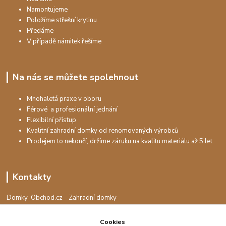
Namontujeme
Položíme střešní krytinu
Předáme
V případě námitek řešíme
Na nás se můžete spolehnout
Mnohaletá praxe v oboru
Férové a profesionální jednání
Flexibilní přístup
Kvalitní zahradní domky od renomovaných výrobců
Prodejem to nekončí, držíme záruku na kvalitu materiálu až 5 let.
Kontakty
Domky-Obchod.cz - Zahradní domky
+420 730 501 925
(Po-Pá, 8-16 hod.)
Cookies