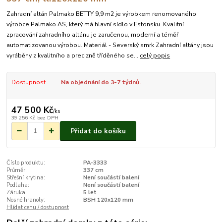
Zahradní altán Palmako BETTY 9,9 m2 je výrobkem renomovaného
výrobce Palmako AS, který má hlavní sídlo v Estonsku. Kvalitní
zpracování zahradního altánu je zaručenou, moderní a téměř
automatizovanou výrobou. Materiál - Severský smrk Zahradní altány jsou
vyráběny z kvalitního a precizně tříděného se...
celý popis
Dostupnost
Na objednání do 3-7 týdnů.
47 500 Kč
/
ks
39 256 Kč
bez DPH
Přidat do košíku
Číslo produktu:
PA-3333
Průměr:
337 cm
Střešní krytina:
Není součástí balení
Podlaha:
Není součástí balení
Záruka:
5 let
Nosné hranoly:
BSH 120x120 mm
Hlídat cenu / dostupnost