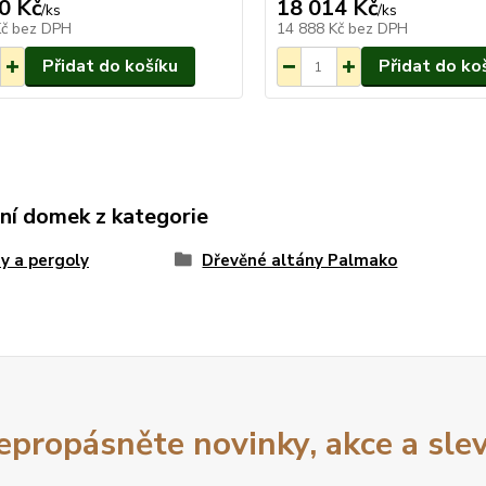
0 Kč
18 014 Kč
Na objednání
/
ks
/
ks
do 3-7 týdnů.
Kč
bez DPH
14 888 Kč
bez DPH
Přidat do košíku
Přidat do ko
ní domek z kategorie
y a pergoly
Dřevěné altány Palmako
epropásněte novinky, akce a slev