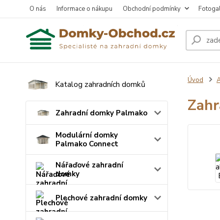
O nás
Informace o nákupu
Obchodní podmínky
Fotogal
Úvod
A
Katalog zahradních domků
Zahr
Zahradní domky Palmako
Modulární domky
Palmako Connect
Nářaďové zahradní
domky
Plechové zahradní domky