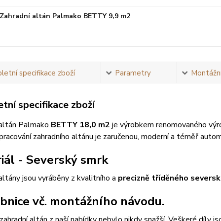
Zahradní altán Palmako BETTY 9,9 m2
Na obj
etní specifikace zboží
Parametry
Montážní
tní specifikace zboží
 altán Palmako
BETTY 18,0 m2
je výrobkem renomovaného výro
zpracování zahradního altánu je zaručenou, moderní a téměř auto
iál - Severský smrk
altány jsou vyráběny z kvalitního a
precizně tříděného severs
bnice vč. montážního návodu.
zahradní altán z naší nabídky nebylo nikdy snažší. Veškeré díly 