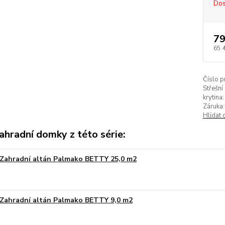
Dos
79
65 
Číslo p
Střešní
krytina:
Záruka:
Hlídat 
ahradní domky z této série:
Zahradní altán Palmako BETTY 25,0 m2
Na obj
Zahradní altán Palmako BETTY 9,0 m2
Na obj