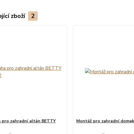
jící zboží
2
 pro zahradní altán BETTY
Montáž pro zahradní dome