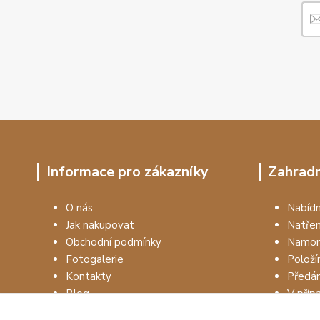
Informace pro zákazníky
Zahradn
O nás
Nabí
Jak nakupovat
Natře
Obchodní podmínky
Namon
Fotogalerie
Položí
Kontakty
Předá
Blog
V příp