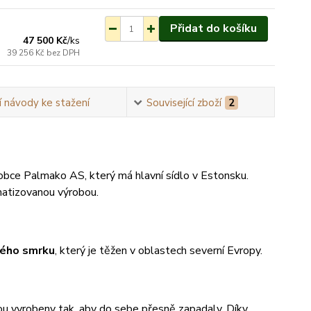
ednání do 3-7 týdnů.
Přidat do košíku
47 500 Kč
/
ks
39 256 Kč
bez DPH
 návody ke stažení
Související zboží
2
bce Palmako AS, který má hlavní sídlo v Estonsku.
matizovanou výrobou.
kého smrku
, který je těžen v oblastech severní Evropy.
jsou vyrobeny tak, aby do sebe přesně zapadaly. Díky