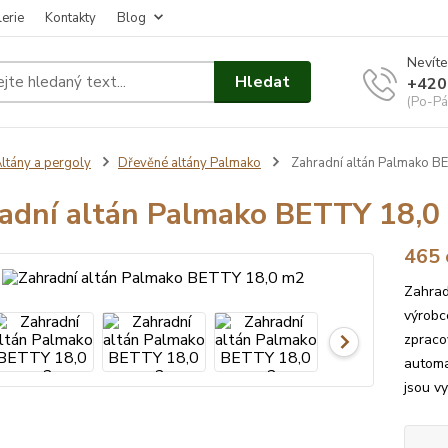
erie
Kontakty
Blog
Nevíte
Hledat
+420
(Po-Pá
ltány a pergoly
Dřevěné altány Palmako
Zahradní altán Palmako B
adní altán Palmako BETTY 18,0
465 
Zahrad
výrobc
zpraco
automa
jsou vy