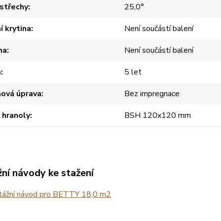
střechy
25,0°
í krytina
Není součástí balení
ha
Není součástí balení
a
5 let
hová úprava
Bez impregnace
 hranoly
BSH 120x120 mm
ní návody ke stažení
ážní návod pro BETTY 18,0 m2