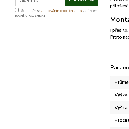
Přihlásit se
přiložen
Souhlasím se
zpracováním osobních údajů
za účelem
rozesílky newsletteru.
Montá
I přes to
Proto nab
Param
Průmě
Výška
Výška
Plocha