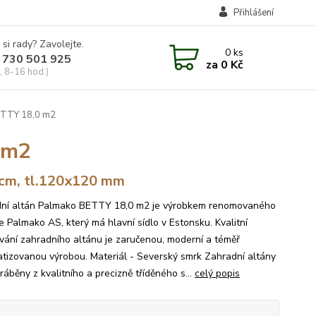
Přihlášení
 si rady? Zavolejte.
0
ks
 730 501 925
za
0 Kč
, 8-16 hod.)
ETTY 18,0 m2
 m2
cm, tl.120x120 mm
ní altán Palmako BETTY 18,0 m2 je výrobkem renomovaného
e Palmako AS, který má hlavní sídlo v Estonsku. Kvalitní
vání zahradního altánu je zaručenou, moderní a téměř
tizovanou výrobou. Materiál - Severský smrk Zahradní altány
ráběny z kvalitního a precizně tříděného s...
celý popis