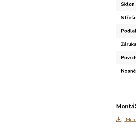
Sklon 
Střešn
Podla
Záruk
Povrc
Nosné
Montáž
Mont