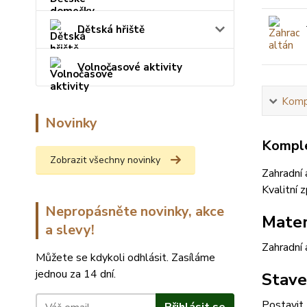
Dětská hřiště
Volnočasové aktivity
Kompl
Novinky
Komple
Zobrazit všechny novinky
Zahradní
Kvalitní 
Nepropásněte novinky, akce
Mater
a slevy!
Zahradní 
Můžete se kdykoli odhlásit. Zasíláme
jednou za 14 dní.
Stave
Postavit 