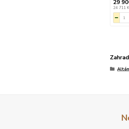
29 90
24 711 
Zahrad
Altán
N