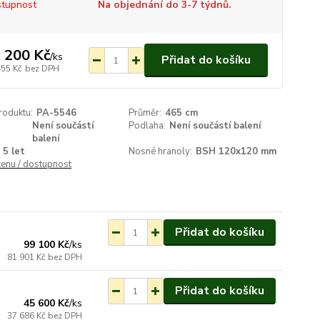
tupnost
Na objednání do 3-7 týdnů.
 200 Kč
/
ks
Přidat do košíku
455 Kč
bez DPH
roduktu:
PA-5546
Průměr:
465 cm
Není součástí
Podlaha:
Není součástí balení
balení
5 let
Nosné hranoly:
BSH 120x120 mm
cenu / dostupnost
ednání do 3-7 týdnů.
Přidat do košíku
99 100 Kč
/
ks
81 901 Kč
bez DPH
ednání do 3-7 týdnů.
Přidat do košíku
45 600 Kč
/
ks
37 686 Kč
bez DPH