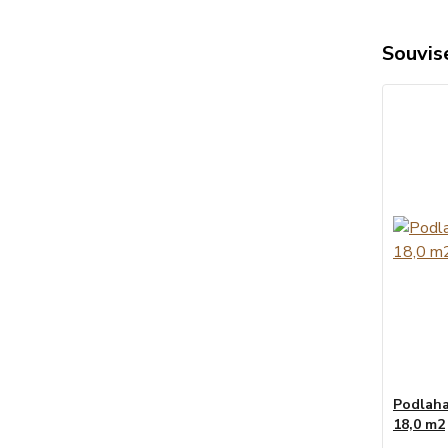
Souvise
Podlaha
18,0 m2