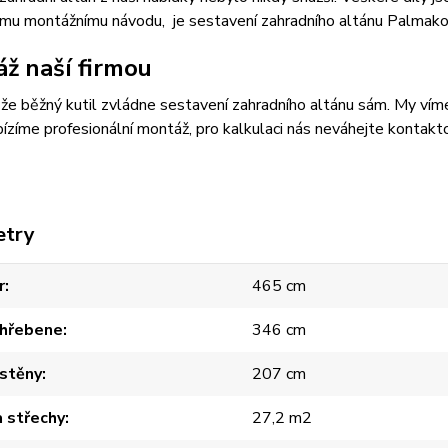
ému montážnímu návodu, je sestavení zahradního altánu Palmako
ž naší firmou
, že běžný kutil zvládne sestavení zahradního altánu sám. My víme, 
ízíme profesionální montáž, pro kalkulaci nás neváhejte kontak
etry
r
465 cm
 hřebene
346 cm
 stěny
207 cm
 střechy
27,2 m2