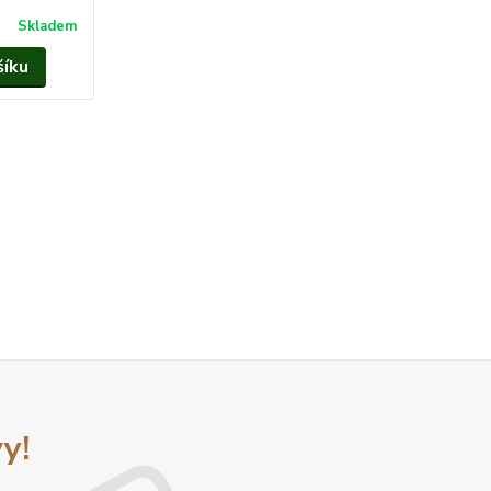
Skladem
šíku
y!