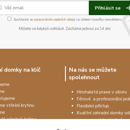
Přihlásit se
Souhlasím se
zpracováním osobních údajů
za účelem rozesílky newsletteru.
Můžete se kdykoli odhlásit. Zasíláme jednou za 14 dní.
í domky na klíč
Na nás se můžete
spolehnout
dneme
me
Mnohaletá praxe v oboru
tujeme
Férové a profesionální jed
me střešní krytinu
Flexibilní přístup
me
Kvalitní zahradní domky od
adě námitek řešíme
renomovaných výrobců
Prodejem to nekončí, drží