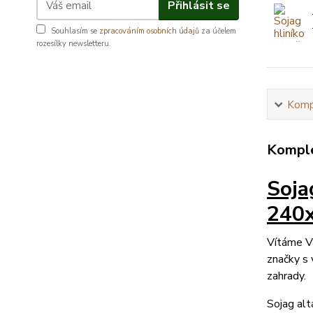
Přihlásit se
Souhlasím se
zpracováním osobních údajů
za účelem
rozesílky newsletteru.
Kompl
Komple
Soja
240x
Vítáme Vá
značky s 
zahrady.
Sojag alt