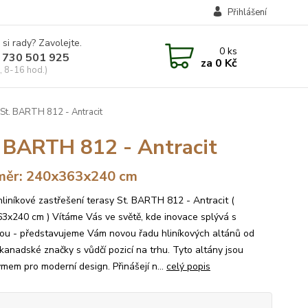
Přihlášení
 si rady? Zavolejte.
0
ks
 730 501 925
za
0 Kč
, 8-16 hod.)
 St. BARTH 812 - Antracit
t. BARTH 812 - Antracit
měr: 240x363x240 cm
hliníkové zastřešení terasy St. BARTH 812 - Antracit (
3x240 cm ) Vítáme Vás ve světě, kde inovace splývá s
kou - představujeme Vám novou řadu hliníkových altánů od
 kanadské značky s vůdčí pozicí na trhu. Tyto altány jsou
mem pro moderní design. Přinášejí n...
celý popis