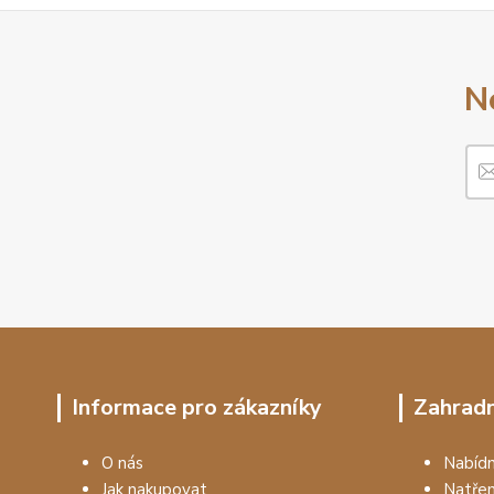
N
Informace pro zákazníky
Zahradn
O nás
Nabí
Jak nakupovat
Natře