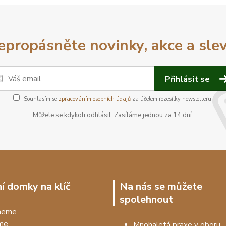
epropásněte novinky, akce a slev
Přihlásit se
Souhlasím se
zpracováním osobních údajů
za účelem rozesílky newsletteru.
Můžete se kdykoli odhlásit. Zasíláme jednou za 14 dní.
í domky na klíč
Na nás se můžete
spolehnout
dneme
me
Mnohaletá praxe v oboru