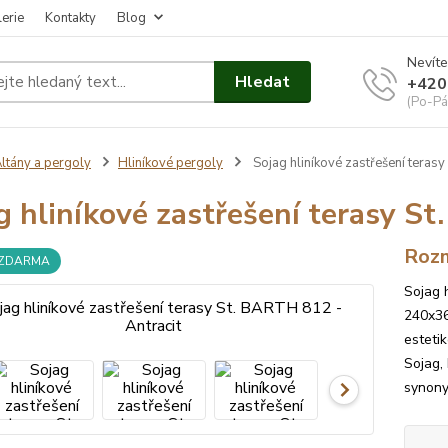
erie
Kontakty
Blog
Nevíte
Hledat
+420
(Po-Pá
ltány a pergoly
Hliníkové pergoly
Sojag hliníkové zastřešení terasy
g hliníkové zastřešení terasy S
Roz
 ZDARMA
Sojag 
240x36
esteti
Sojag,
synony