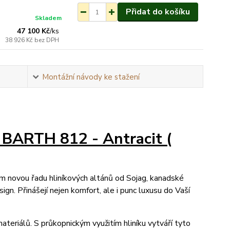
Přidat do košíku
Skladem
47 100 Kč
/
ks
38 926 Kč
bez DPH
Montážní návody ke stažení
. BARTH 812 - Antracit (
m novou řadu hliníkových altánů od Sojag, kanadské
gn. Přinášejí nejen komfort, ale i punc luxusu do Vaší
teriálů. S průkopnickým využitím hliníku vytváří tyto