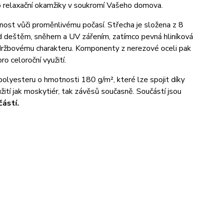
 relaxační okamžiky v soukromí Vašeho domova.
ost vůči proměnlivému počasí. Střecha je složena z 8
ed deštěm, sněhem a UV zářením, zatímco pevná hliníková
zúdržbovému charakteru. Komponenty z nerezové oceli pak
o celoroční využití.
polyesteru o hmotnosti 180 g/m², které lze spojit díky
ití jak moskytiér, tak závěsů současně. Součástí jsou
ástí.