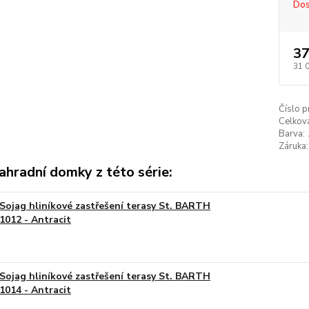
Dos
37
31 
Číslo p
Celkov
Barva:
Záruka:
ahradní domky z této série:
Sojag hliníkové zastřešení terasy St. BARTH
1012 - Antracit
Sojag hliníkové zastřešení terasy St. BARTH
1014 - Antracit