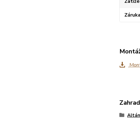
Zatíž
Záruk
Montáž
Mont
Zahrad
Altán