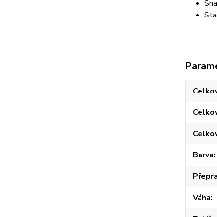
Sna
Sta
Param
Celkov
Celko
Celko
Barva
Přepra
Váha