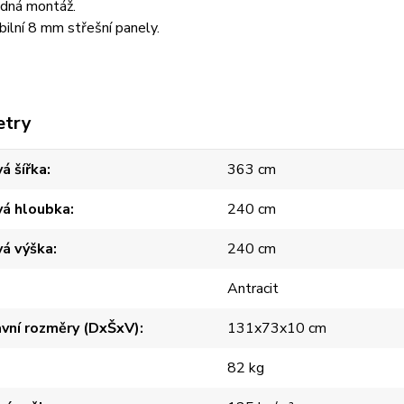
dná montáž.
bilní 8 mm střešní panely.
etry
á šířka
363 cm
vá hloubka
240 cm
vá výška
240 cm
Antracit
vní rozměry (DxŠxV)
131x73x10 cm
82 kg