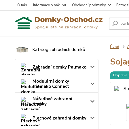
O nás
Informace o nákupu
Obchodní podmínky
Fotogal
Úvod
A
Katalog zahradních domků
Soja
Zahradní domky Palmako
Doprava
Modulární domky
Palmako Connect
Nářaďové zahradní
domky
Plechové zahradní domky