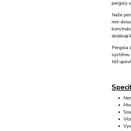
pergoly 
Naše perg
mm dvoust
konstrukc
dodávají 
Pergola z
systému d
též upev
Specif
Ner
Mod
Sou
Víc
Vyv