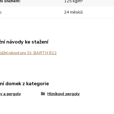
ení sněhem
125 kg/m²
a
24 měsíců
ní návody ke stažení
ážní návod pro St. BARTH 812
ní domek z kategorie
y a pergoly
Hliníkové pergoly