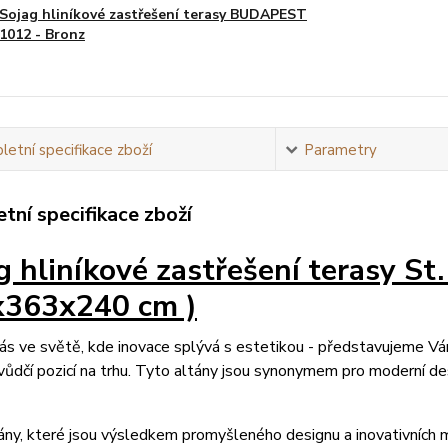
Sojag hliníkové zastřešení terasy BUDAPEST
1012 - Bronz
etní specifikace zboží
Parametry
tní specifikace zboží
g hliníkové zastřešení terasy St
363x240 cm )
s ve světě, kde inovace splývá s estetikou - představujeme Vá
vůdčí pozicí na trhu. Tyto altány jsou synonymem pro moderní desi
ány, které jsou výsledkem promyšleného designu a inovativních ma