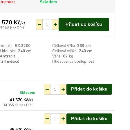
tupnost
Skladem
 570 Kč
/
ks
Přidat do košíku
050 Kč
bez DPH
roduktu:
SJ13200
Celková šířka:
363 cm
á hloubka:
240 cm
Celková výška:
240 cm
Antracit
Váha:
82 kg
24 měsíců
Hlídat cenu / dostupnost
Přidat do košíku
Skladem
41 570 Kč
/
ks
34 355 Kč
bez DPH
Přidat do košíku
Není skladem
45 570 Kč
/
ks