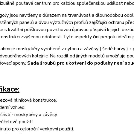
vizuálně poutavé centrum pro každou společenskou událost nebo
oly jsou navrženy s důrazem na trvanlivost a dlouhodobou odoln
ěnných panelů a dvou výztužných profilů zajišťující ochranu př
e s kvalitní práškovou povrchovou úpravou přispívá k jejich be
konstrukci zvýšenou odolnost. Tyto aspekty činí pergolu ideální pr
ahrnuje moskytiéry vyrobené z nylonu a závěsy ( šedé barvy ) z 
voudráhových kolejnic. Na rozdíl od jiných modelů umožňuje použ
ňovací spony.
Sada šroubů pro ukotvení do podlahy není souč
ikace:
ezová hliníková konstrukce.
erní vzhled.
částí - moskytiéry a závěsy.
eúčelové použití.
inuto pro celoroční venkovní použití.