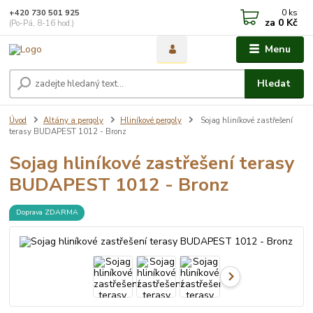
0
ks
+420 730 501 925
za
0 Kč
(Po-Pá, 8-16 hod.)
Menu
Hledat
Úvod
Altány a pergoly
Hliníkové pergoly
Sojag hliníkové zastřešení
terasy BUDAPEST 1012 - Bronz
Sojag hliníkové zastřešení terasy
BUDAPEST 1012 - Bronz
Doprava ZDARMA