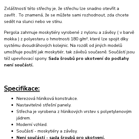
Zvláštností této
střechy je, že
střechu
lze
snadno
otevřít a
zavřít
.
To znamená, že se můžete sami rozhodnout, zda chcete
sedět na slunci nebo ve stínu.
Pergola zahrnuje moskytiéry vyrobené z nylonu a závěsy ( v barvě
mokka ) z polyesteru o hmotnosti 180 g/m², které lze spojit díky
systému dvoudráhových kolejnic. Na rozdíl od jiných modelů
umožňuje použití jak moskytiér, tak závěsů současně. Součástí jsou
též upevňovací spony.
Sada šroubů pro ukotvení do podlahy
není součástí.
Specifikace:
Nerezová hliníková konstrukce.
Nastavitelné střešní panely.
Střecha je vyrobena z hliníkových vrstev s polyetylenovým
jádrem.
Moderní vzhled.
Součástí - moskytiéry a závěsy.
Není součástí - sada šroubů pro ukotvení.