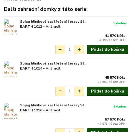
Další zahradní domky z této série:
Sojag hliníkové zastřešení terasy St.
Skladem
BARTH 1012 - Antracit
41 570 Kč
/
ks
34 355 Kč
bez DPH
Přidat do košíku
Sojag hliníkové zastřešení terasy St.
Není skladem
BARTH 1014 - Antracit
45 570 Kč
/
ks
37 661 Kč
bez DPH
Přidat do košíku
Sojag hliníkové zastřešení terasy St.
Skladem
BARTH 1216 - Antracit
57 570 Kč
/
ks
47 579 Kč
bez DPH