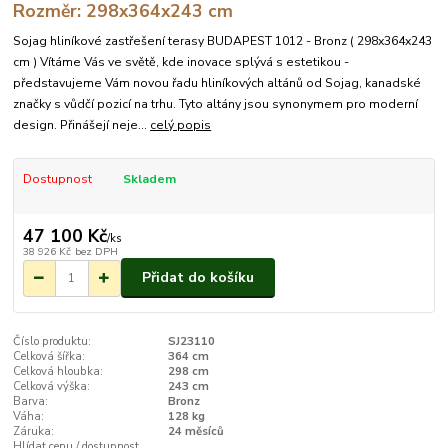
Rozměr: 298x364x243 cm
Sojag hliníkové zastřešení terasy BUDAPEST 1012 - Bronz ( 298x364x243
cm ) Vítáme Vás ve světě, kde inovace splývá s estetikou -
představujeme Vám novou řadu hliníkových altánů od Sojag, kanadské
značky s vůdčí pozicí na trhu. Tyto altány jsou synonymem pro moderní
design. Přinášejí neje...
celý popis
Dostupnost
Skladem
47 100 Kč
/
ks
38 926 Kč
bez DPH
Přidat do košíku
Číslo produktu:
SJ23110
Celková šířka:
364 cm
Celková hloubka:
298 cm
Celková výška:
243 cm
Barva:
Bronz
Váha:
128 kg
Záruka:
24 měsíců
Hlídat cenu / dostupnost