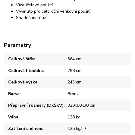
Víceúčelové použití.
Vyvinuto pro celoroční venkovní použití.
Snadná montáž.
Parametry
Celková šířka
364 cm
Celková hloubka
298 cm
Celková výška
243 cm
Barva
Bronz
Přepravní rozměry (DxŠxV)
320x80x30 cm
Váha
128 kg
Zatížení sněhem
125 kg/m²