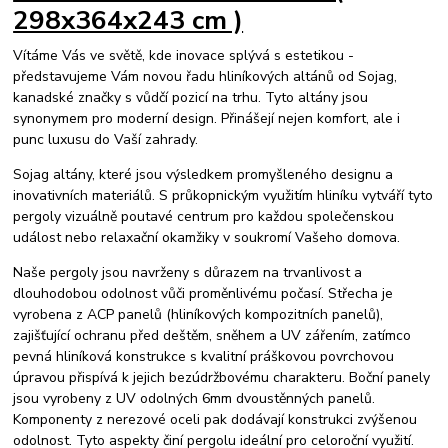
298x364x243 cm )
Vítáme Vás ve světě, kde inovace splývá s estetikou -
představujeme Vám novou řadu hliníkových altánů od Sojag,
kanadské značky s vůdčí pozicí na trhu. Tyto altány jsou
synonymem pro moderní design. Přinášejí nejen komfort, ale i
punc luxusu do Vaší zahrady.
Sojag altány, které jsou výsledkem promyšleného designu a
inovativních materiálů. S průkopnickým využitím hliníku vytváří tyto
pergoly vizuálně poutavé centrum pro každou společenskou
událost nebo relaxační okamžiky v soukromí Vašeho domova.
Naše pergoly jsou navrženy s důrazem na trvanlivost a
dlouhodobou odolnost vůči proměnlivému počasí. Střecha je
vyrobena z ACP panelů (hliníkových kompozitních panelů),
zajišťující ochranu před deštěm, sněhem a UV zářením, zatímco
pevná hliníková konstrukce s kvalitní práškovou povrchovou
úpravou přispívá k jejich bezúdržbovému charakteru. Boční panely
jsou vyrobeny z UV odolných 6mm dvoustěnných panelů.
Komponenty z nerezové oceli pak dodávají konstrukci zvýšenou
odolnost. Tyto aspekty činí pergolu ideální pro celoroční využití.