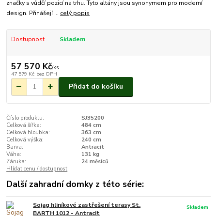
značky s vůdčí pozicí na trhu. Tyto altány jsou synonymem pro moderní
design. Přinášejí ...
celý popis
Dostupnost
Skladem
57 570 Kč
/
ks
47 579 Kč
bez DPH
Přidat do košíku
Číslo produktu:
SJ35200
Celková šířka:
484 cm
Celková hloubka:
363 cm
Celková výška:
240 cm
Barva:
Antracit
Váha:
131 kg
Záruka:
24 měsíců
Hlídat cenu / dostupnost
Další zahradní domky z této série:
Sojag hliníkové zastřešení terasy St.
Skladem
BARTH 1012 - Antracit