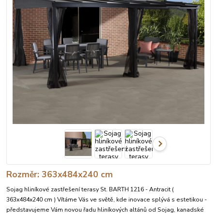
Rozměr: 363x484x240 cm
Sojag hliníkové zastřešení terasy St. BARTH 1216 - Antracit (
363x484x240 cm ) Vítáme Vás ve světě, kde inovace splývá s estetikou -
představujeme Vám novou řadu hliníkových altánů od Sojag, kanadské