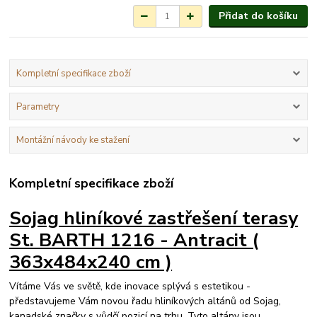
Přidat do košíku
Kompletní specifikace zboží
Parametry
Montážní návody ke stažení
Kompletní specifikace zboží
Sojag hliníkové zastřešení terasy
St. BARTH 1216 - Antracit (
363x484x240 cm )
Vítáme Vás ve světě, kde inovace splývá s estetikou -
představujeme Vám novou řadu hliníkových altánů od Sojag,
kanadské značky s vůdčí pozicí na trhu. Tyto altány jsou