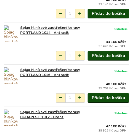
/
ks
33 140 Kč
bez DPH
Přidat do košíku
Sojag hliníkové zastřešení terasy
Skladem
PORTLAND 1014 - Antracit
43 100 Kč
/
ks
35 620 Kč
bez DPH
Přidat do košíku
Sojag hliníkové zastřešení terasy
Skladem
PORTLAND 1016 - Antracit
48 100 Kč
/
ks
39 752 Kč
bez DPH
Přidat do košíku
Sojag hliníkové zastřešení terasy
Skladem
BUDAPEST 1012 - Bronz
47 100 Kč
/
ks
38 926 Kč
bez DPH