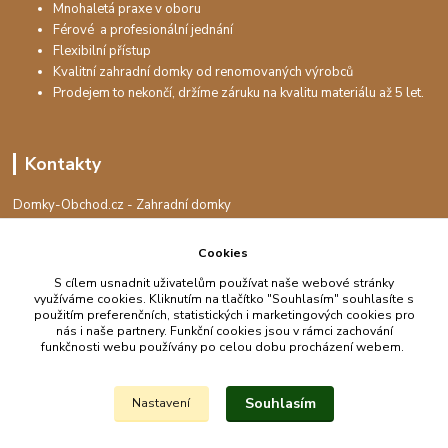
Mnohaletá praxe v oboru
Férové a profesionální jednání
Flexibilní přístup
Kvalitní zahradní domky od renomovaných výrobců
Prodejem to nekončí, držíme záruku na kvalitu materiálu až 5 let.
Kontakty
Domky-Obchod.cz - Zahradní domky
+420 730 501 925
(Po-Pá, 8-16 hod.)
Cookies
info@domky-obchod.cz
S cílem usnadnit uživatelům používat naše webové stránky
využíváme cookies. Kliknutím na tlačítko "Souhlasím" souhlasíte s
použitím preferenčních, statistických i marketingových cookies pro
nás i naše partnery. Funkční cookies jsou v rámci zachování
funkčnosti webu používány po celou dobu procházení webem.
Upravit sběr cookies.
Souhlasím
Nastavení