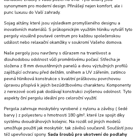
synonymem pro moderní design. Přinášejí nejen komfort, ale i
punc luxusu do Vaší zahrady.
Sojag altány, které jsou výsledkem promyšleného designu a
inovativních materiálů. S průkopnickým využitím hliníku vytváří tyto
pergoly vizuálně poutavé centrum pro každou společenskou
událost nebo relaxační okamžiky v soukromí Vašeho domova.
Naše pergoly jsou navrženy s důrazem na trvanlivost a
dlouhodobou odolnost vůči proměnlivému počasí. Střecha je
složena z 8 mm dvoustěnných panelů a dvou výztužných profilů
zajišťující ochranu před deštěm, sněhem a UV zářením, zatímco
pevná hliníková konstrukce s kvalitní práškovou povrchovou
úpravou přispívá k jejich bezúdržbovému charakteru. Komponenty
z nerezové oceli pak dodávají konstrukci zvýšenou odolnost. Tyto
aspekty činí pergolu ideální pro celoroční využití.
Pergola zahrnuje moskytiéry vyrobené z nylonu a závěsy ( šedé
barvy ) z polyesteru o hmotnosti 180 g/m², které lze spojit díky
systému dvoudráhových kolejnic. Na rozdíl od jiných modelů
umožňuje použití jak moskytiér, tak závěsů současně. Součástí jsou
též upevňovací spony.
Sada šroubů pro ukotvení do podlahy