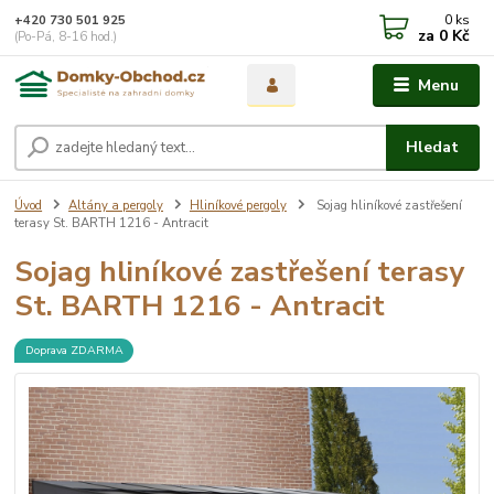
0
ks
+420 730 501 925
za
0 Kč
(Po-Pá, 8-16 hod.)
Menu
Hledat
Úvod
Altány a pergoly
Hliníkové pergoly
Sojag hliníkové zastřešení
terasy St. BARTH 1216 - Antracit
Sojag hliníkové zastřešení terasy
St. BARTH 1216 - Antracit
Doprava ZDARMA