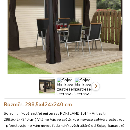
Rozměr: 298,5x424x240 cm
Sojag hliníkové zastřešení terasy PORTLAND 1014 - Antracit (
298,5x424x240 cm ) Vítáme Vás ve světě, kde inovace splývá s estetikou
- představujeme Vám novou řadu hliníkových altánů od Sojag, kanadské