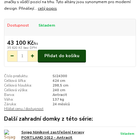
značky s vůdčí pozicí na trhu. Tyto altány jsou synonymem pro moderní
design. Přinášejí...
celý popis
Dostupnost
Skladem
43 100 Kč
/
ks
35 620 Kč
bez DPH
Přidat do košíku
Číslo produktu:
SJ24300
Celková šířka:
424 cm
Celková hloubka:
298,5 cm
Celková výška:
240 cm
Barva:
Antracit
Váha:
137 kg
Záruka:
24 měsíců
Hlídat cenu / dostupnost
Další zahradní domky z této série:
Sojag hliníkové zastřešení terasy
Skladem
PORTLAND 1012 - Antracit