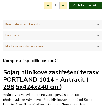
Přidat do košíku
Kompletní specifikace zboží
Parametry
Montážní návody ke stažení
Kompletní specifikace zboží
Sojag hliníkové zastřešení terasy
PORTLAND 1014 - Antracit (
298,5x424x240 cm )
Vítáme Vás ve světě, kde inovace splývá s estetikou -
představujeme Vám novou řadu hliníkových altánů od Sojag,
kanadské značky s vůdčí pozicí na trhu. Tyto altány jsou