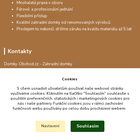
Mnohaletá praxe v oboru
Férové a profesionální jednání
Flexibilní přístup
Kvalitní zahradní domky od renomovaných výrobců
Prodejem to nekončí, držíme záruku na kvalitu materiálu až 5 let.
Kontakty
Domky-Obchod.cz - Zahradní domky
+420 730 501 925
(Po-Pá, 8-16 hod.)
Cookies
info@domky-obchod.cz
S cílem usnadnit uživatelům používat naše webové stránky
využíváme cookies. Kliknutím na tlačítko "Souhlasím" souhlasíte s
použitím preferenčních, statistických i marketingových cookies pro
nás i naše partnery. Funkční cookies jsou v rámci zachování
funkčnosti webu používány po celou dobu procházení webem.
Upravit sběr cookies.
Souhlasím
Nastavení