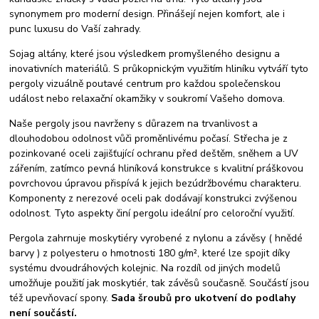
synonymem pro moderní design. Přinášejí nejen komfort, ale i
punc luxusu do Vaší zahrady.
Sojag altány, které jsou výsledkem promyšleného designu a
inovativních materiálů. S průkopnickým využitím hliníku vytváří tyto
pergoly vizuálně poutavé centrum pro každou společenskou
událost nebo relaxační okamžiky v soukromí Vašeho domova.
Naše pergoly jsou navrženy s důrazem na trvanlivost a
dlouhodobou odolnost vůči proměnlivému počasí. Střecha je z
pozinkované oceli zajišťující ochranu před deštěm, sněhem a UV
zářením, zatímco pevná hliníková konstrukce s kvalitní práškovou
povrchovou úpravou přispívá k jejich bezúdržbovému charakteru.
Komponenty z nerezové oceli pak dodávají konstrukci zvýšenou
odolnost. Tyto aspekty činí pergolu ideální pro celoroční využití.
Pergola zahrnuje moskytiéry vyrobené z nylonu a závěsy ( hnědé
barvy ) z polyesteru o hmotnosti 180 g/m², které lze spojit díky
systému dvoudráhových kolejnic. Na rozdíl od jiných modelů
umožňuje použití jak moskytiér, tak závěsů současně. Součástí jsou
též upevňovací spony.
Sada šroubů pro ukotvení do podlahy
není součástí.