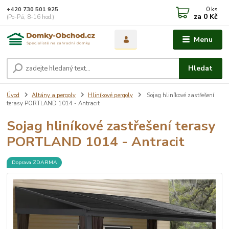
0
ks
+420 730 501 925
za
0 Kč
(Po-Pá, 8-16 hod.)
Menu
Hledat
Úvod
Altány a pergoly
Hliníkové pergoly
Sojag hliníkové zastřešení
terasy PORTLAND 1014 - Antracit
Sojag hliníkové zastřešení terasy
PORTLAND 1014 - Antracit
Doprava ZDARMA