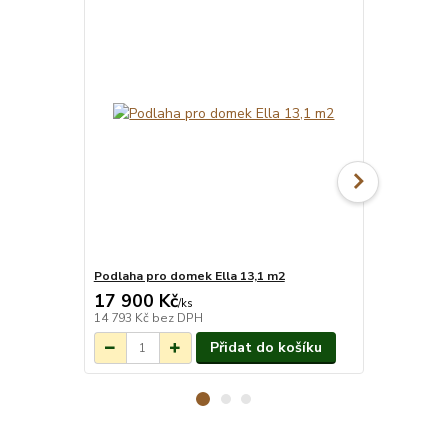
Podlaha pro domek Ella 13,1 m2
Okap Palmak
17 900 Kč
5 300 Kč
Na objednání do
/
ks
3-7 týdnů.
14 793 Kč
bez DPH
4 380 Kč
bez
Přidat do košíku