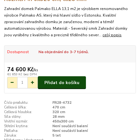
Zahradní domek Palmako ELLA 13,1 m2 je výrobkem renomovaného
výrobce Palmako AS, který má hlavní sídlo v Estonsku. Kvalitní
zpracování zahradního domku je zaručenou, moderní a téměř
automatizovanou výrobou. Materiál - Severský smrk Zahradní domky
jsou vyráběny z kvalitního a precizně tříděného sever...
celý popis
Dostupnost
Na objednání do 3-7 týdnů.
74 600 Kč
/
ks
61 653 Kč
bez DPH
Přidat do košíku
Číslo produktu:
FR28-4732
Celková šířka:
470 cm
Celková hloubka:
320 cm
Síla stěny:
28 mm
Vnitřní rozměr:
450x300 cm
Střešní krytina:
Není součástí balení
Podlaha:
Není součástí balení
Záruka:
5 let