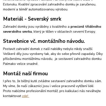
Estonsku. Kvalitní zpracování zahradního domku je zaručenou,
moderní a téměř automatizovanou výrobou.
Materiál - Severský smrk
Zahradní domky jsou vyráběny z kvalitního a
precizně tříděného
severského smrku
, který je těžen v oblastech severní Evropy.
Stavebnice vč. montážního návodu.
Postavit zahradní domek z naší nabídky nebylo nikdy snažší.
Veškeré díly jsou vyrobeny tak, aby do sebe přesně zapadaly. Díky
přiloženému montážnímu návodu, je sestavení zahradního domku
Palmako velice snadné.
Montáž naší firmou
I přes to, že běžný kutil zvládne sestavení zahradního domku sám.
My víme, že naši zákaznici jsou i velice pracovně vytížení lidé.
Proto nabízíme profesionální montáž, pro kalkulaci nás neváhejte
kontaktovat
zde!