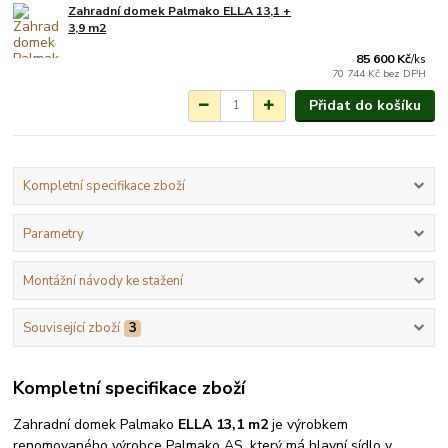
Zahradní domek Palmako ELLA 13,1 +
Na objednání do 3-7
3,9 m2
týdnů.
85 600 Kč
/
ks
70 744 Kč
bez DPH
Přidat do košíku
Kompletní specifikace zboží
Parametry
Montážní návody ke stažení
Související zboží
3
Kompletní specifikace zboží
Zahradní domek Palmako
ELLA 13,1 m2
je výrobkem
renomovaného výrobce Palmako AS, který má hlavní sídlo v