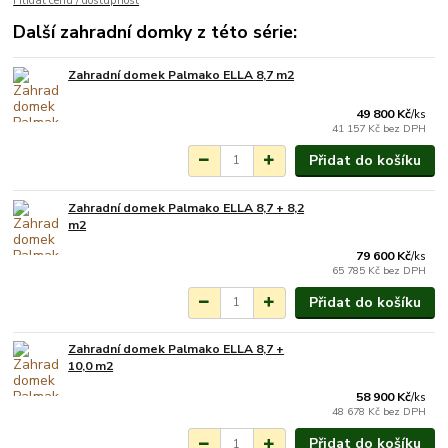
Hlídat cenu / dostupnost
Další zahradní domky z této série:
Zahradní domek Palmako ELLA 8,7 m2
Na objednání do 3-7
týdnů.
49 800 Kč
/
ks
41 157 Kč
bez DPH
Přidat do košíku
Zahradní domek Palmako ELLA 8,7 + 8,2
Na objednání do 3-7
m2
týdnů.
79 600 Kč
/
ks
65 785 Kč
bez DPH
Přidat do košíku
Zahradní domek Palmako ELLA 8,7 +
Na objednání do 3-7
10,0 m2
týdnů.
58 900 Kč
/
ks
48 678 Kč
bez DPH
Přidat do košíku