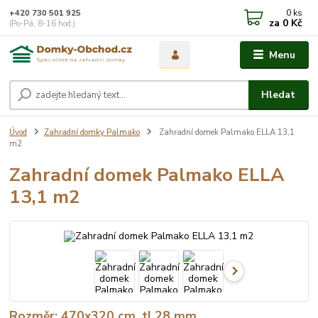
0
ks
+420 730 501 925
za
0 Kč
(Po-Pá, 8-16 hod.)
Menu
Hledat
Úvod
Zahradní domky Palmako
Zahradní domek Palmako ELLA 13,1
m2
Zahradní domek Palmako ELLA
13,1 m2
Rozměr: 470x320 cm, tl.28 mm