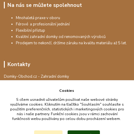
Na nás se můžete spolehnout
Mnohaletá praxe v oboru
Férové a profesionální jednání
Flexibilní přístup
Kvalitní zahradní domky od renomovaných výrobců
Prodejem to nekončí, držíme záruku na kvalitu materiálu až 5 let.
Kontakty
Domky-Obchod.cz - Zahradní domky
+420 730 501 925
(Po-Pá, 8-16 hod.)
Cookies
S cílem usnadnit uživatelům používat naše webové stránky
info@domky-obchod.cz
využíváme cookies. Kliknutím na tlačítko "Souhlasím" souhlasíte s
použitím preferenčních, statistických i marketingových cookies pro
nás i naše partnery. Funkční cookies jsou v rámci zachování
funkčnosti webu používány po celou dobu procházení webem.
Upravit sběr cookies.