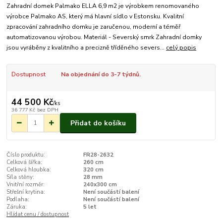
Zahradní domek Palmako ELLA 6,9 m2 je výrobkem renomovaného
výrobce Palmako AS, který má hlavní sídlo v Estonsku. Kvalitní
zpracování zahradního domku je zaručenou, moderní a téměř
automatizovanou výrobou. Materiál - Severský smrk Zahradní domky
jsou vyráběny z kvalitního a precizně tříděného severs...
celý popis
Dostupnost
Na objednání do 3-7 týdnů.
44 500 Kč
/
ks
36 777 Kč
bez DPH
Přidat do košíku
Číslo produktu:
FR28-2632
Celková šířka:
260 cm
Celková hloubka:
320 cm
Síla stěny:
28 mm
Vnitřní rozměr:
240x300 cm
Střešní krytina:
Není součástí balení
Podlaha:
Není součástí balení
Záruka:
5 let
Hlídat cenu / dostupnost