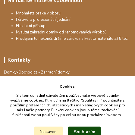
Na nás se můžete spolehnout
Mnohaletá praxe v oboru
Férové a profesionální jednání
Flexibilní přístup
Kvalitní zahradní domky od renomovaných výrobců
Prodejem to nekončí, držíme záruku na kvalitu materiálu až 5 let.
Kontakty
Domky-Obchod.cz - Zahradní domky
+420 730 501 925
(Po-Pá, 8-16 hod.)
Cookies
S cílem usnadnit uživatelům používat naše webové stránky
info@domky-obchod.cz
využíváme cookies. Kliknutím na tlačítko "Souhlasím" souhlasíte s
použitím preferenčních, statistických i marketingových cookies pro
nás i naše partnery. Funkční cookies jsou v rámci zachování
funkčnosti webu používány po celou dobu procházení webem.
Upravit sběr cookies.
Souhlasím
Nastavení