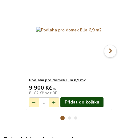
Podlaha pro domek Ella 6,9 m2
Okap Palmak
9 900 Kč
4 000 Kč
Na objednání do
/
ks
3-7 týdnů.
8 182 Kč
bez DPH
3 306 Kč
bez
Přidat do košíku