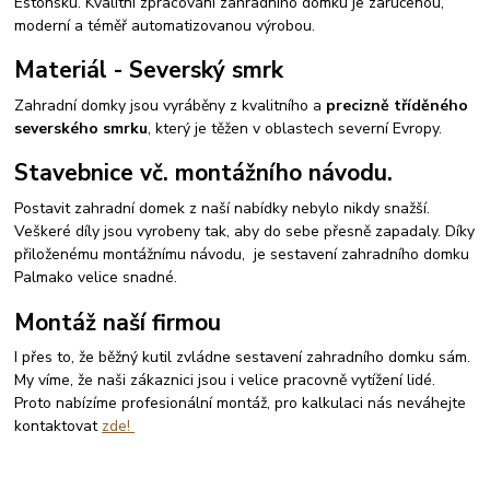
Estonsku. Kvalitní zpracování zahradního domku je zaručenou,
moderní a téměř automatizovanou výrobou.
Materiál - Severský smrk
Zahradní domky jsou vyráběny z kvalitního a
precizně tříděného
severského smrku
, který je těžen v oblastech severní Evropy.
Stavebnice vč. montážního návodu.
Postavit zahradní domek z naší nabídky nebylo nikdy snažší.
Veškeré díly jsou vyrobeny tak, aby do sebe přesně zapadaly. Díky
přiloženému montážnímu návodu, je sestavení zahradního domku
Palmako velice snadné.
Montáž naší firmou
I přes to, že běžný kutil zvládne sestavení zahradního domku sám.
My víme, že naši zákaznici jsou i velice pracovně vytížení lidé.
Proto nabízíme profesionální montáž, pro kalkulaci nás neváhejte
kontaktovat
zde!