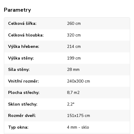
Parametry
Celková šířka
260 cm
Celková hloubka
320 cm
Výška hřebene
214 cm
Výška stěny
199 cm
Síla stěny
28 mm
Vnitřní rozměr
240x300 cm
Plocha střechy
8,7 m2
Sklon střechy
2,2°
Rozměr dveří
151x175 cm
Typ okna
4 mm - sklo