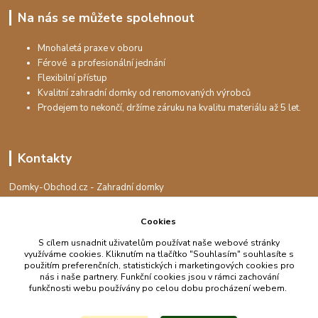
Na nás se můžete spolehnout
Mnohaletá praxe v oboru
Férové a profesionální jednání
Flexibilní přístup
Kvalitní zahradní domky od renomovaných výrobců
Prodejem to nekončí, držíme záruku na kvalitu materiálu až 5 let.
Kontakty
Domky-Obchod.cz - Zahradní domky
+420 730 501 925
(Po-Pá, 8-16 hod.)
Cookies
info@domky-obchod.cz
S cílem usnadnit uživatelům používat naše webové stránky
využíváme cookies. Kliknutím na tlačítko "Souhlasím" souhlasíte s
použitím preferenčních, statistických i marketingových cookies pro
nás i naše partnery. Funkční cookies jsou v rámci zachování
funkčnosti webu používány po celou dobu procházení webem.