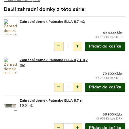
Hlídat cenu / dostupnost
Další zahradní domky z této série:
Zahradní domek Palmako ELLA 8,7 m2
Na objednání do 3-7
týdnů.
49 800 Kč
/
ks
41 157 Kč
bez DPH
Přidat do košíku
Zahradní domek Palmako ELLA 8,7 + 8,2
Na objednání do 3-7
m2
týdnů.
79 600 Kč
/
ks
65 785 Kč
bez DPH
Přidat do košíku
Zahradní domek Palmako ELLA 8,7 +
Na objednání do 3-7
10,0 m2
týdnů.
58 900 Kč
/
ks
48 678 Kč
bez DPH
Přidat do košíku