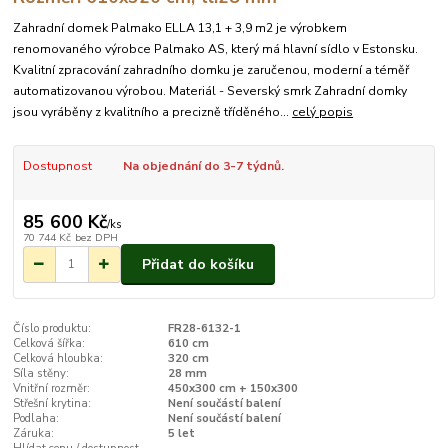
Zahradní domek Palmako ELLA 13,1 + 3,9 m2 je výrobkem
renomovaného výrobce Palmako AS, který má hlavní sídlo v Estonsku.
Kvalitní zpracování zahradního domku je zaručenou, moderní a téměř
automatizovanou výrobou. Materiál - Severský smrk Zahradní domky
jsou vyráběny z kvalitního a precizně tříděného...
celý popis
Dostupnost
Na objednání do 3-7 týdnů.
85 600 Kč
/
ks
70 744 Kč
bez DPH
Přidat do košíku
Číslo produktu:
FR28-6132-1
Celková šířka:
610 cm
Celková hloubka:
320 cm
Síla stěny:
28 mm
Vnitřní rozměr:
450x300 cm + 150x300
Střešní krytina:
Není součástí balení
Podlaha:
Není součástí balení
Záruka:
5 let