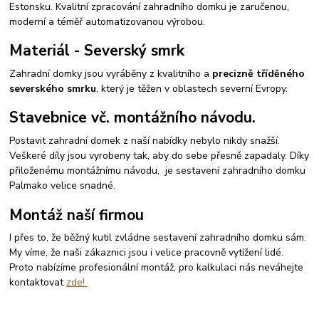
Estonsku. Kvalitní zpracování zahradního domku je zaručenou,
moderní a téměř automatizovanou výrobou.
Materiál - Severský smrk
Zahradní domky jsou vyráběny z kvalitního a
precizně tříděného
severského smrku
, který je těžen v oblastech severní Evropy.
Stavebnice vč. montážního návodu.
Postavit zahradní domek z naší nabídky nebylo nikdy snažší.
Veškeré díly jsou vyrobeny tak, aby do sebe přesně zapadaly. Díky
přiloženému montážnímu návodu, je sestavení zahradního domku
Palmako velice snadné.
Montáž naší firmou
I přes to, že běžný kutil zvládne sestavení zahradního domku sám.
My víme, že naši zákaznici jsou i velice pracovně vytížení lidé.
Proto nabízíme profesionální montáž, pro kalkulaci nás neváhejte
kontaktovat
zde!