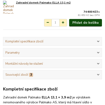
Zahradní domek Palmako ELLA 13,1 m2
Na objednání do 3-7
týdnů.
74 600 Kč
/
ks
61 653 Kč
bez DPH
Přidat do košíku
Kompletní specifikace zboží
Parametry
Montážní návody ke stažení
Související zboží
3
Kompletní specifikace zboží
Zahradní domek Palmako
ELLA 13,1 + 3,9 m2
je výrobkem
renomovaného výrobce Palmako AS, který má hlavní sídlo v