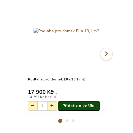
Podlaha pro domek Ella 13,1 m2
Okap Palmak
(3+4)
17 900 Kč
7 800 Kč
Na objednání do
/
ks
3-7 týdnů.
14 793 Kč
bez DPH
6 446 Kč
bez
Přidat do košíku