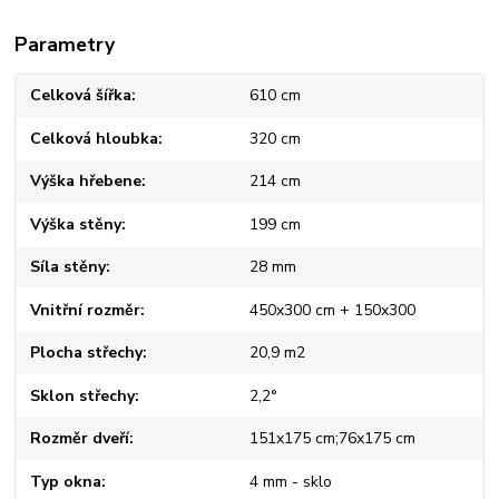
Parametry
Celková šířka
610 cm
Celková hloubka
320 cm
Výška hřebene
214 cm
Výška stěny
199 cm
Síla stěny
28 mm
Vnitřní rozměr
450x300 cm + 150x300
Plocha střechy
20,9 m2
Sklon střechy
2,2°
Rozměr dveří
151x175 cm;76x175 cm
Typ okna
4 mm - sklo