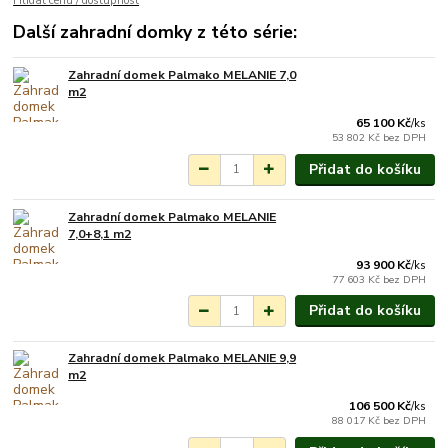
Hlídat cenu / dostupnost
Další zahradní domky z této série:
Zahradní domek Palmako MELANIE 7,0
Na objednání do 3-7
m2
týdnů.
65 100 Kč
/
ks
53 802 Kč
bez DPH
Přidat do košíku
Zahradní domek Palmako MELANIE
Na objednání do 3-7
7,0+8,1 m2
týdnů.
93 900 Kč
/
ks
77 603 Kč
bez DPH
Přidat do košíku
Zahradní domek Palmako MELANIE 9,9
Na objednání do 3-7
m2
týdnů.
106 500 Kč
/
ks
88 017 Kč
bez DPH