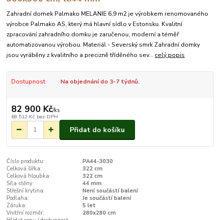
Zahradní domek Palmako MELANIE 6,9 m2 je výrobkem renomovaného
výrobce Palmako AS, který má hlavní sídlo v Estonsku. Kvalitní
zpracování zahradního domku je zaručenou, moderní a téměř
automatizovanou výrobou. Materiál - Severský smrk Zahradní domky
jsou vyráběny z kvalitního a precizně tříděného sev...
celý popis
Dostupnost
Na objednání do 3-7 týdnů.
82 900 Kč
/
ks
68 512 Kč
bez DPH
Přidat do košíku
Číslo produktu:
PA44-3030
Celková šířka:
322 cm
Celková hloubka:
322 cm
Síla stěny:
44 mm
Střešní krytina:
Není součástí balení
Podlaha:
Je součástí balení
Záruka:
5 let
Vnitřní rozměr:
280x280 cm