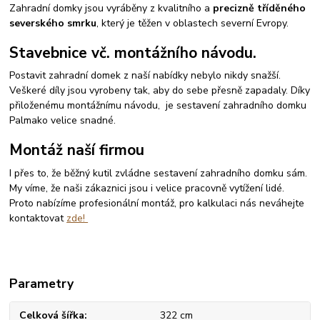
Zahradní domky jsou vyráběny z kvalitního a
precizně tříděného
severského smrku
, který je těžen v oblastech severní Evropy.
Stavebnice vč. montážního návodu.
Postavit zahradní domek z naší nabídky nebylo nikdy snažší.
Veškeré díly jsou vyrobeny tak, aby do sebe přesně zapadaly. Díky
přiloženému montážnímu návodu, je sestavení zahradního domku
Palmako velice snadné.
Montáž naší firmou
I přes to, že běžný kutil zvládne sestavení zahradního domku sám.
My víme, že naši zákaznici jsou i velice pracovně vytížení lidé.
Proto nabízíme profesionální montáž, pro kalkulaci nás neváhejte
kontaktovat
zde!
Parametry
Celková šířka
322 cm