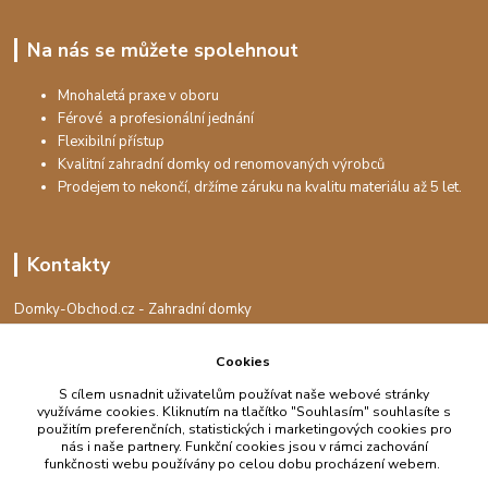
Na nás se můžete spolehnout
Mnohaletá praxe v oboru
Férové a profesionální jednání
Flexibilní přístup
Kvalitní zahradní domky od renomovaných výrobců
Prodejem to nekončí, držíme záruku na kvalitu materiálu až 5 let.
Kontakty
Domky-Obchod.cz - Zahradní domky
+420 730 501 925
(Po-Pá, 8-16 hod.)
Cookies
S cílem usnadnit uživatelům používat naše webové stránky
info@domky-obchod.cz
využíváme cookies. Kliknutím na tlačítko "Souhlasím" souhlasíte s
použitím preferenčních, statistických i marketingových cookies pro
nás i naše partnery. Funkční cookies jsou v rámci zachování
funkčnosti webu používány po celou dobu procházení webem.