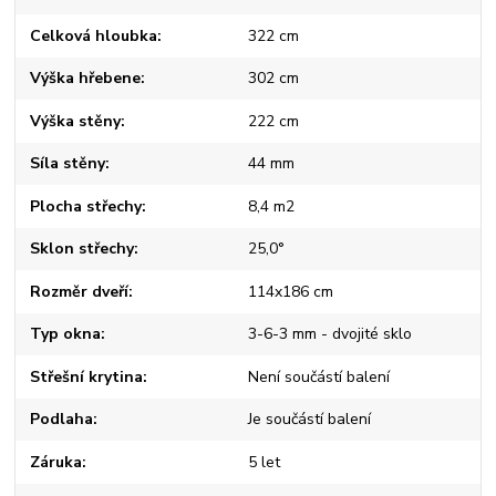
Celková hloubka
322 cm
Výška hřebene
302 cm
Výška stěny
222 cm
Síla stěny
44 mm
Plocha střechy
8,4 m2
Sklon střechy
25,0°
Rozměr dveří
114x186 cm
Typ okna
3-6-3 mm - dvojité sklo
Střešní krytina
Není součástí balení
Podlaha
Je součástí balení
Záruka
5 let