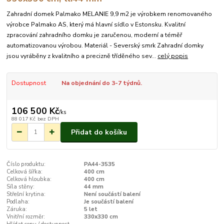
Zahradní domek Palmako MELANIE 9,9 m2 je výrobkem renomovaného
výrobce Palmako AS, který má hlavní sídlo v Estonsku. Kvalitní
zpracování zahradního domku je zaručenou, moderní a téměř
automatizovanou výrobou. Materiál - Severský smrk Zahradní domky
jsou vyráběny z kvalitního a precizně tříděného sev...
celý popis
Dostupnost
Na objednání do 3-7 týdnů.
106 500 Kč
/
ks
88 017 Kč
bez DPH
Přidat do košíku
Číslo produktu:
PA44-3535
Celková šířka:
400 cm
Celková hloubka:
400 cm
Síla stěny:
44 mm
Střešní krytina:
Není součástí balení
Podlaha:
Je součástí balení
Záruka:
5 let
Vnitřní rozměr:
330x330 cm