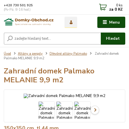
0
ks
+420 730 501 925
za
0 Kč
(Po-Pá, 8-16 hod.)
Menu
Hledat
Úvod
Altány a pergoly
Dřevěné altány Palmako
Zahradní domek
Palmako MELANIE 9,9 m2
Zahradní domek Palmako
MELANIE 9,9 m2
350x350 cm, tl.44 mm