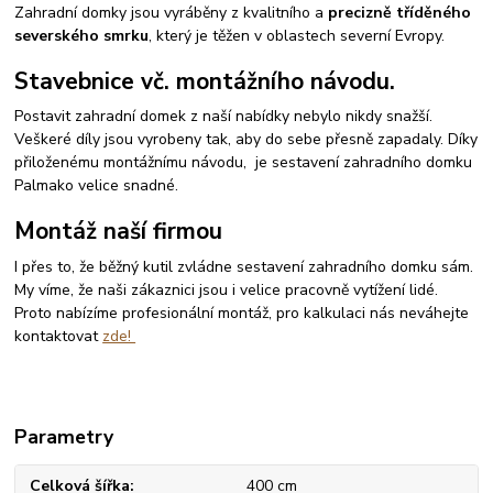
Zahradní domky jsou vyráběny z kvalitního a
precizně tříděného
severského smrku
, který je těžen v oblastech severní Evropy.
Stavebnice vč. montážního návodu.
Postavit zahradní domek z naší nabídky nebylo nikdy snažší.
Veškeré díly jsou vyrobeny tak, aby do sebe přesně zapadaly. Díky
přiloženému montážnímu návodu, je sestavení zahradního domku
Palmako velice snadné.
Montáž naší firmou
I přes to, že běžný kutil zvládne sestavení zahradního domku sám.
My víme, že naši zákaznici jsou i velice pracovně vytížení lidé.
Proto nabízíme profesionální montáž, pro kalkulaci nás neváhejte
kontaktovat
zde!
Parametry
Celková šířka
400 cm