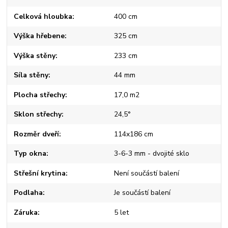
Celková hloubka
400 cm
Výška hřebene
325 cm
Výška stěny
233 cm
Síla stěny
44 mm
Plocha střechy
17,0 m2
Sklon střechy
24,5°
Rozměr dveří
114x186 cm
Typ okna
3-6-3 mm - dvojité sklo
Střešní krytina
Není součástí balení
Podlaha
Je součástí balení
Záruka
5 let