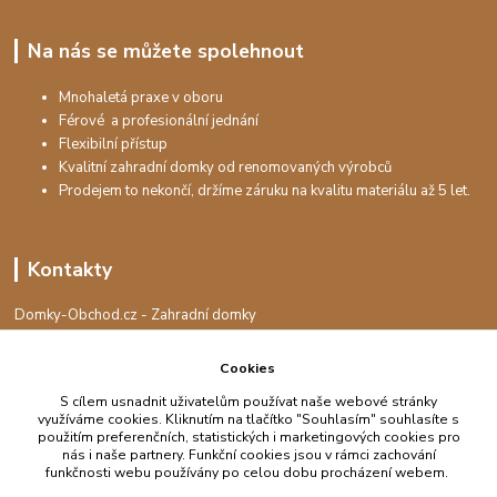
Na nás se můžete spolehnout
Mnohaletá praxe v oboru
Férové a profesionální jednání
Flexibilní přístup
Kvalitní zahradní domky od renomovaných výrobců
Prodejem to nekončí, držíme záruku na kvalitu materiálu až 5 let.
Kontakty
Domky-Obchod.cz - Zahradní domky
+420 730 501 925
(Po-Pá, 8-16 hod.)
Cookies
S cílem usnadnit uživatelům používat naše webové stránky
info@domky-obchod.cz
využíváme cookies. Kliknutím na tlačítko "Souhlasím" souhlasíte s
použitím preferenčních, statistických i marketingových cookies pro
nás i naše partnery. Funkční cookies jsou v rámci zachování
funkčnosti webu používány po celou dobu procházení webem.