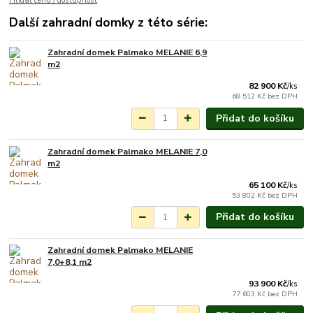
Hlídat cenu / dostupnost
Další zahradní domky z této série:
Zahradní domek Palmako MELANIE 6,9
Na objednání do 3-7
m2
týdnů.
82 900 Kč
/
ks
68 512 Kč
bez DPH
Přidat do košíku
Zahradní domek Palmako MELANIE 7,0
Na objednání do 3-7
m2
týdnů.
65 100 Kč
/
ks
53 802 Kč
bez DPH
Přidat do košíku
Zahradní domek Palmako MELANIE
Na objednání do 3-7
7,0+8,1 m2
týdnů.
93 900 Kč
/
ks
77 603 Kč
bez DPH