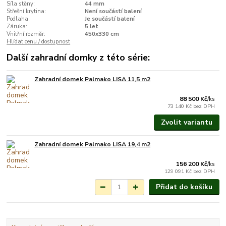
Síla stěny:
44 mm
Střešní krytina:
Není součástí balení
Podlaha:
Je součástí balení
Záruka:
5 let
Vnitřní rozměr:
450x330 cm
Hlídat cenu / dostupnost
Další zahradní domky z této série:
Zahradní domek Palmako LISA 11,5 m2
Na objednání do 3-7
týdnů.
88 500 Kč
/
ks
73 140 Kč
bez DPH
Zvolit variantu
Zahradní domek Palmako LISA 19,4 m2
Na objednání do 3-7
týdnů.
156 200 Kč
/
ks
129 091 Kč
bez DPH
Přidat do košíku