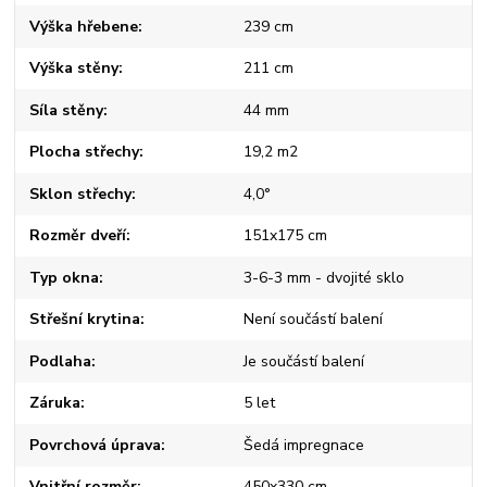
Výška hřebene
239 cm
Výška stěny
211 cm
Síla stěny
44 mm
Plocha střechy
19,2 m2
Sklon střechy
4,0°
Rozměr dveří
151x175 cm
Typ okna
3-6-3 mm - dvojité sklo
Střešní krytina
Není součástí balení
Podlaha
Je součástí balení
Záruka
5 let
Povrchová úprava
Šedá impregnace
Vnitřní rozměr
450x330 cm