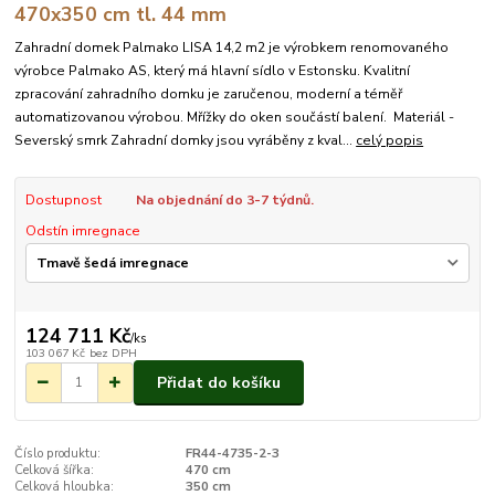
470x350 cm tl. 44 mm
Zahradní domek Palmako LISA 14,2 m2 je výrobkem renomovaného
výrobce Palmako AS, který má hlavní sídlo v Estonsku. Kvalitní
zpracování zahradního domku je zaručenou, moderní a téměř
automatizovanou výrobou. Mřížky do oken součástí balení. Materiál -
Severský smrk Zahradní domky jsou vyráběny z kval...
celý popis
Dostupnost
Na objednání do 3-7 týdnů.
Odstín imregnace
124 711 Kč
/
ks
103 067 Kč
bez DPH
Přidat do košíku
Číslo produktu:
FR44-4735-2-3
Celková šířka:
470 cm
Celková hloubka:
350 cm