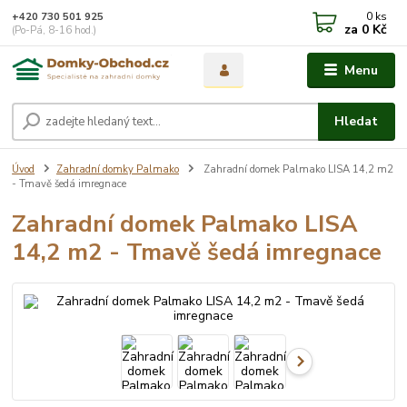
0
ks
+420 730 501 925
za
0 Kč
(Po-Pá, 8-16 hod.)
Menu
Hledat
Úvod
Zahradní domky Palmako
Zahradní domek Palmako LISA 14,2 m2
- Tmavě šedá imregnace
Zahradní domek Palmako LISA
14,2 m2 - Tmavě šedá imregnace