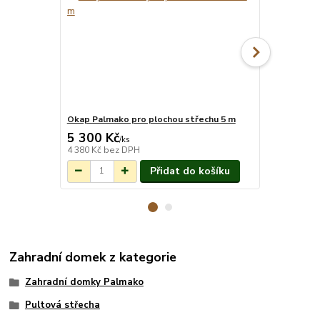
Okap Palmako pro plochou střechu 5 m
Montáž pro
5 300 Kč
18 014 
Na objednání do
/
ks
3-7 týdnů.
4 380 Kč
bez DPH
14 888 Kč
be
Přidat do košíku
Zahradní domek z kategorie
Zahradní domky Palmako
Pultová střecha