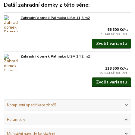
Další zahradní domky z této série:
Zahradní domek Palmako LISA 11,5 m2
Na objednání do 3-7
týdnů.
88 500 Kč
/
ks
73 140 Kč
bez DPH
Zvolit variantu
Zahradní domek Palmako LISA 14,2 m2
Na objednání do 3-7
týdnů.
118 500 Kč
/
ks
97 934 Kč
bez DPH
Zvolit variantu
Kompletní specifikace zboží
Parametry
Montážní návody ke stažení