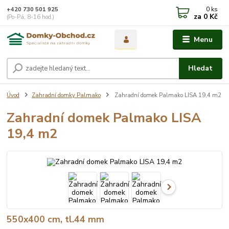
0
ks
+420 730 501 925
za
0 Kč
(Po-Pá, 8-16 hod.)
Menu
Hledat
Úvod
Zahradní domky Palmako
Zahradní domek Palmako LISA 19,4 m2
Zahradní domek Palmako LISA
19,4 m2
550x400 cm, tl.44 mm