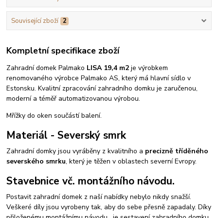
Související zboží
2
Kompletní specifikace zboží
Zahradní domek Palmako
LISA 19,4 m2
je výrobkem
renomovaného výrobce Palmako AS, který má hlavní sídlo v
Estonsku. Kvalitní zpracování zahradního domku je zaručenou,
moderní a téměř automatizovanou výrobou.
Mřížky do oken součástí balení.
Materiál - Severský smrk
Zahradní domky jsou vyráběny z kvalitního a
precizně tříděného
severského smrku
, který je těžen v oblastech severní Evropy.
Stavebnice vč. montážního návodu.
Postavit zahradní domek z naší nabídky nebylo nikdy snažší.
Veškeré díly jsou vyrobeny tak, aby do sebe přesně zapadaly. Díky
přiloženému montážnímu návodu, je sestavení zahradního domku