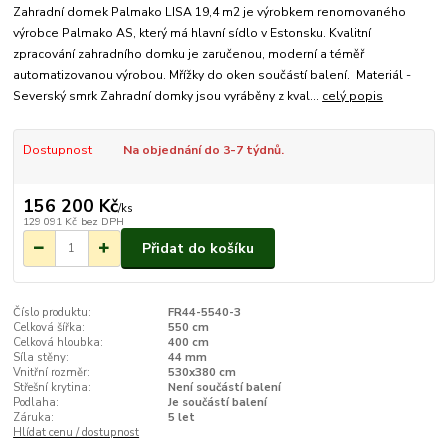
Zahradní domek Palmako LISA 19,4 m2 je výrobkem renomovaného
výrobce Palmako AS, který má hlavní sídlo v Estonsku. Kvalitní
zpracování zahradního domku je zaručenou, moderní a téměř
automatizovanou výrobou. Mřížky do oken součástí balení. Materiál -
Severský smrk Zahradní domky jsou vyráběny z kval...
celý popis
Dostupnost
Na objednání do 3-7 týdnů.
156 200 Kč
/
ks
129 091 Kč
bez DPH
Přidat do košíku
Číslo produktu:
FR44-5540-3
Celková šířka:
550 cm
Celková hloubka:
400 cm
Síla stěny:
44 mm
Vnitřní rozměr:
530x380 cm
Střešní krytina:
Není součástí balení
Podlaha:
Je součástí balení
Záruka:
5 let
Hlídat cenu / dostupnost