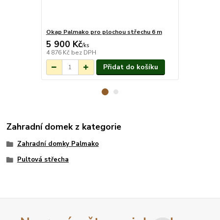
Okap Palmako pro plochou střechu 6 m
Montáž pro
5 900 Kč
26 540 
Na objednání do
/
ks
3-7 týdnů.
4 876 Kč
bez DPH
21 934 Kč
be
Přidat do košíku
Zahradní domek z kategorie
Zahradní domky Palmako
Pultová střecha