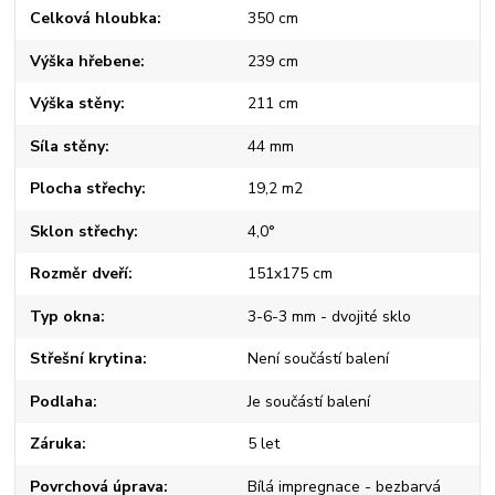
Celková hloubka
350 cm
Výška hřebene
239 cm
Výška stěny
211 cm
Síla stěny
44 mm
Plocha střechy
19,2 m2
Sklon střechy
4,0°
Rozměr dveří
151x175 cm
Typ okna
3-6-3 mm - dvojité sklo
Střešní krytina
Není součástí balení
Podlaha
Je součástí balení
Záruka
5 let
Povrchová úprava
Bílá impregnace - bezbarvá