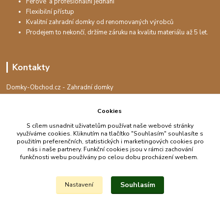
Férové a profesionální jednání
Flexibilní přístup
Kvalitní zahradní domky od renomovaných výrobců
Prodejem to nekončí, držíme záruku na kvalitu materiálu až 5 let.
Kontakty
Domky-Obchod.cz - Zahradní domky
+420 730 501 925
(Po-Pá, 8-16 hod.)
Cookies
info@domky-obchod.cz
S cílem usnadnit uživatelům používat naše webové stránky
využíváme cookies. Kliknutím na tlačítko "Souhlasím" souhlasíte s
použitím preferenčních, statistických i marketingových cookies pro
nás i naše partnery. Funkční cookies jsou v rámci zachování
funkčnosti webu používány po celou dobu procházení webem.
Upravit sběr cookies.
Souhlasím
Nastavení
Vytvořeno na
Eshop-rychle.cz