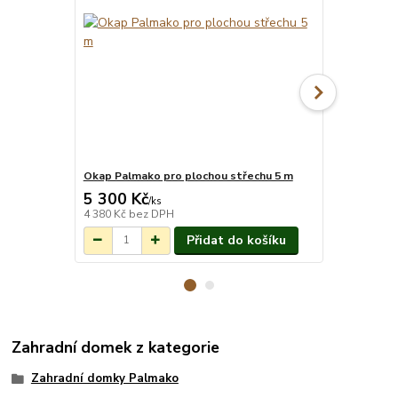
Okap Palmako pro plochou střechu 5 m
Montáž pro
5 300 Kč
18 014 
Na objednání do
/
ks
3-7 týdnů.
4 380 Kč
bez DPH
14 888 Kč
be
Přidat do košíku
Zahradní domek z kategorie
Zahradní domky Palmako