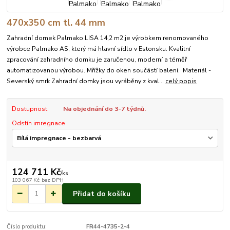
470x350 cm tl. 44 mm
Zahradní domek Palmako LISA 14,2 m2 je výrobkem renomovaného
výrobce Palmako AS, který má hlavní sídlo v Estonsku. Kvalitní
zpracování zahradního domku je zaručenou, moderní a téměř
automatizovanou výrobou. Mřížky do oken součástí balení. Materiál -
Severský smrk Zahradní domky jsou vyráběny z kval...
celý popis
Dostupnost
Na objednání do 3-7 týdnů.
Odstín imregnace
124 711 Kč
/
ks
103 067 Kč
bez DPH
Přidat do košíku
Číslo produktu:
FR44-4735-2-4