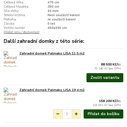
Celková šířka:
470 cm
Celková hloubka:
350 cm
Síla stěny:
44 mm
Střešní krytina:
Není součástí balení
Podlaha:
Je součástí balení
Záruka:
5 let
Vnitřní rozměr:
450x330 cm
Hlídat cenu / dostupnost
Další zahradní domky z této série:
Zahradní domek Palmako LISA 11,5 m2
Na objednání do 3-7
týdnů.
88 500 Kč
/
ks
73 140 Kč
bez DPH
Zvolit variantu
Zahradní domek Palmako LISA 19,4 m2
Na objednání do 3-7
týdnů.
156 200 Kč
/
ks
129 091 Kč
bez DPH
Přidat do košíku