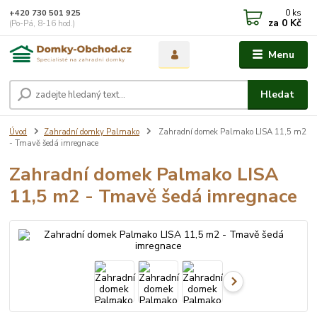
0
ks
+420 730 501 925
za
0 Kč
(Po-Pá, 8-16 hod.)
Menu
Hledat
Úvod
Zahradní domky Palmako
Zahradní domek Palmako LISA 11,5 m2
- Tmavě šedá imregnace
Zahradní domek Palmako LISA
11,5 m2 - Tmavě šedá imregnace