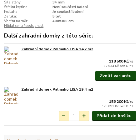
Síla stěny:
34 mm
Střešní krytina:
Není součástí balení
Podlaha:
Je součástí balení
Záruka:
5 let
Vnitřní rozměr:
400x300 cm
Hlídat cenu / dostupnost
Další zahradní domky z této série:
Zahradní domek Palmako LISA 14,2 m2
Na objednání do 3-7
týdnů.
118 500 Kč
/
ks
97 934 Kč
bez DPH
Zvolit variantu
Zahradní domek Palmako LISA 19,4 m2
Na objednání do 3-7
týdnů.
156 200 Kč
/
ks
129 091 Kč
bez DPH
Přidat do košíku