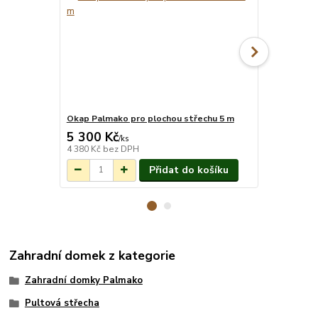
Okap Palmako pro plochou střechu 5 m
Montáž pro
5 300 Kč
18 014 
Na objednání do
/
ks
3-7 týdnů.
4 380 Kč
bez DPH
14 888 Kč
be
Přidat do košíku
Zahradní domek z kategorie
Zahradní domky Palmako
Pultová střecha