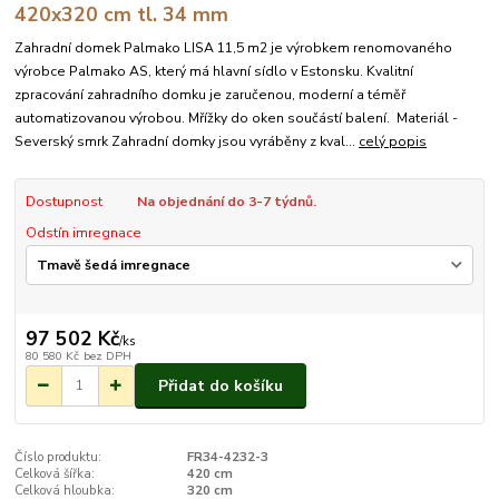
420x320 cm tl. 34 mm
Zahradní domek Palmako LISA 11,5 m2 je výrobkem renomovaného
výrobce Palmako AS, který má hlavní sídlo v Estonsku. Kvalitní
zpracování zahradního domku je zaručenou, moderní a téměř
automatizovanou výrobou. Mřížky do oken součástí balení. Materiál -
Severský smrk Zahradní domky jsou vyráběny z kval...
celý popis
Dostupnost
Na objednání do 3-7 týdnů.
Odstín imregnace
97 502 Kč
/
ks
80 580 Kč
bez DPH
Přidat do košíku
Číslo produktu:
FR34-4232-3
Celková šířka:
420 cm
Celková hloubka:
320 cm