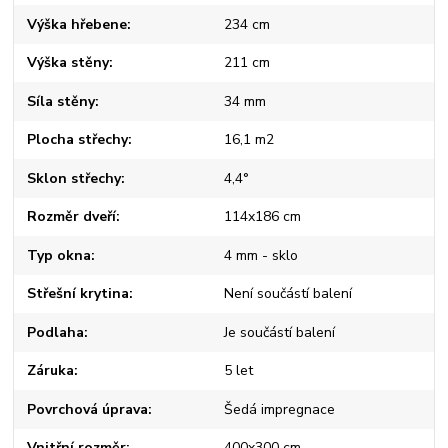
Výška hřebene
234 cm
Výška stěny
211 cm
Síla stěny
34 mm
Plocha střechy
16,1 m2
Sklon střechy
4,4°
Rozměr dveří
114x186 cm
Typ okna
4 mm - sklo
Střešní krytina
Není součástí balení
Podlaha
Je součástí balení
Záruka
5 let
Povrchová úprava
Šedá impregnace
Vnitřní rozměr
400x300 cm