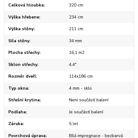
Celková hloubka
320 cm
Výška hřebene
234 cm
Výška stěny
211 cm
Síla stěny
34 mm
Plocha střechy
16,1 m2
Sklon střechy
4,4°
Rozměr dveří
114x186 cm
Typ okna
4 mm - sklo
Střešní krytina
Není součástí balení
Podlaha
Je součástí balení
Záruka
5 let
Povrchová úprava
Bílá impregnace - bezbarvá