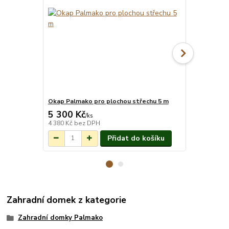
Okap Palmako pro plochou střechu 5 m
Montáž pro
5 300 Kč
18 014 
Na objednání do
/
ks
3-7 týdnů.
4 380 Kč
bez DPH
14 888 Kč
be
Přidat do košíku
Zahradní domek z kategorie
Zahradní domky Palmako