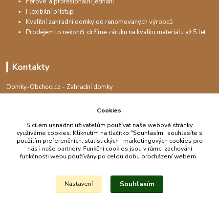
Férové a profesionální jednání
Flexibilní přístup
Kvalitní zahradní domky od renomovaných výrobců
Prodejem to nekončí, držíme záruku na kvalitu materiálu až 5 let.
Kontakty
Domky-Obchod.cz - Zahradní domky
+420 730 501 925
(Po-Pá, 8-16 hod.)
Cookies
info@domky-obchod.cz
S cílem usnadnit uživatelům používat naše webové stránky
využíváme cookies. Kliknutím na tlačítko "Souhlasím" souhlasíte s
použitím preferenčních, statistických i marketingových cookies pro
nás i naše partnery. Funkční cookies jsou v rámci zachování
funkčnosti webu používány po celou dobu procházení webem.
Upravit sběr cookies.
Souhlasím
Nastavení
Vytvořeno na
Eshop-rychle.cz