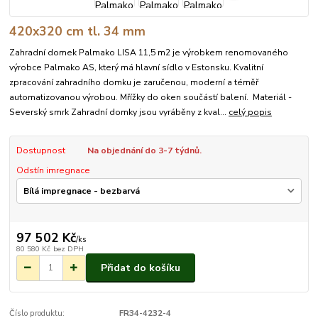
420x320 cm tl. 34 mm
Zahradní domek Palmako LISA 11,5 m2 je výrobkem renomovaného
výrobce Palmako AS, který má hlavní sídlo v Estonsku. Kvalitní
zpracování zahradního domku je zaručenou, moderní a téměř
automatizovanou výrobou. Mřížky do oken součástí balení. Materiál -
Severský smrk Zahradní domky jsou vyráběny z kval...
celý popis
Dostupnost
Na objednání do 3-7 týdnů.
Odstín imregnace
97 502 Kč
/
ks
80 580 Kč
bez DPH
Přidat do košíku
Číslo produktu:
FR34-4232-4