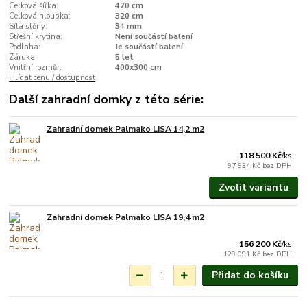
Celková šířka:
420 cm
Celková hloubka:
320 cm
Síla stěny:
34 mm
Střešní krytina:
Není součástí balení
Podlaha:
Je součástí balení
Záruka:
5 let
Vnitřní rozměr:
400x300 cm
Hlídat cenu / dostupnost
Další zahradní domky z této série:
Zahradní domek Palmako LISA 14,2 m2
Na objednání do 3-7
týdnů.
118 500 Kč
/
ks
97 934 Kč
bez DPH
Zvolit variantu
Zahradní domek Palmako LISA 19,4 m2
Na objednání do 3-7
týdnů.
156 200 Kč
/
ks
129 091 Kč
bez DPH
Přidat do košíku