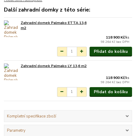
Hlídat cenu / dostupnost
Další zahradní domky z této série:
Zahradní domek Palmako ETTA 13,6
Na objednání do 3-7
m2
týdnů.
118 900 Kč
/
ks
98 264 Kč
bez DPH
Přidat do košíku
Zahradní domek Palmako LY 13,6 m2
Na objednání do 3-7
týdnů.
118 900 Kč
/
ks
98 264 Kč
bez DPH
Přidat do košíku
Kompletní specifikace zboží
Parametry