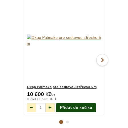
Okap Palmako pro sedlovou střechu 5 m
Montáž pro
10 600 Kč
18 014 
Na objednání do
/
ks
3-7 týdnů.
8 760 Kč
bez DPH
14 888 Kč
be
Přidat do košíku