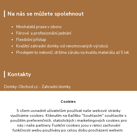
Na nás se můžete spolehnout
Mnohaletá praxe v oboru
Férové a profesionální jednání
Flexibilní přístup
Kvalitní zahradní domky od renomovaných výrobců
Prodejem to nekončí, držíme záruku na kvalitu materiálu až 5 let.
Kontakty
Domky-Obchod.cz - Zahradní domky
+420 730 501 925
(Po-Pá, 8-16 hod.)
Cookies
info@domky-obchod.cz
S cílem usnadnit uživatelům používat naše webové stránky
využíváme cookies. Kliknutím na tlačítko "Souhlasím" souhlasíte s
použitím preferenčních, statistických i marketingových cookies pro
nás i naše partnery. Funkční cookies jsou v rámci zachování
funkčnosti webu používány po celou dobu procházení webem.