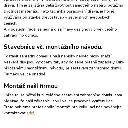
dřeva. Tím je zajištěna delší životnost samotného nátěru, potažmo
životnost materiálu. Tato technika opracování dřeva, je hojně
využívána při stavbě dřevostaveb v severských evropských
zemích.
A v poslední řadě, se jedná o zajímavý designový prvek celého
zahradního domku.
Stavebnice vč. montážního návodu.
Postavit zahradní domek z naší nabídky nebylo nikdy snažší.
Veškeré díly jsou vyrobeny tak, aby do sebe přesně zapadaly. Díky
přiloženému montážnímu návodu, je sestavení zahradního domku
Palmako velice snadné.
Montáž naší firmou
I přes to, že běžný kutil zvládne sestavení zahradního domku sám.
My víme, že naši zákaznici jsou i velice pracovně vytížení lidé.
Proto nabízíme profesionální montáž, pro kalkulaci nás neváhejte
kontaktovat
zde!