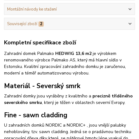
Montážní návody ke stažení
Související zboží
2
Kompletní specifikace zboží
Zahradní domek Palmako
HEDWIG 13,6 m2
je výrobkem
renomovaného výrobce Palmako AS, který má hlavní sídlo v
Estonsku. Kvalitní zpracování zahradního domku je zaručenou,
moderní a téměř automatizovanou výrobou.
Materiál - Severský smrk
Zahradní domky jsou vyráběny z kvalitního a
precizně tříděného
severského smrku
, který je těžen v oblastech severní Evropy.
Fine - sawn cladding
U zahradních domků NORDIC a NORDIC+ , jsou vnější palubky
nehoblovány, tzv. sawn cladding. Jedná se o pradávnou techniku
opracování dřeva díky které, se nátěrové hmoty lépe vsakují do