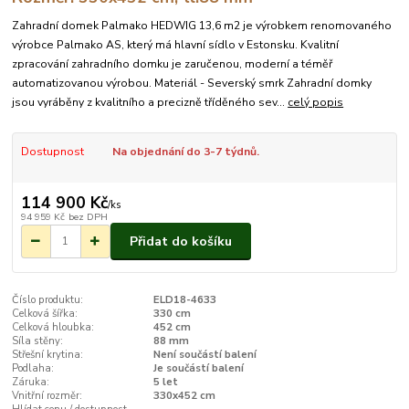
Zahradní domek Palmako HEDWIG 13,6 m2 je výrobkem renomovaného
výrobce Palmako AS, který má hlavní sídlo v Estonsku. Kvalitní
zpracování zahradního domku je zaručenou, moderní a téměř
automatizovanou výrobou. Materiál - Severský smrk Zahradní domky
jsou vyráběny z kvalitního a precizně tříděného sev...
celý popis
Dostupnost
Na objednání do 3-7 týdnů.
114 900 Kč
/
ks
94 959 Kč
bez DPH
Přidat do košíku
Číslo produktu:
ELD18-4633
Celková šířka:
330 cm
Celková hloubka:
452 cm
Síla stěny:
88 mm
Střešní krytina:
Není součástí balení
Podlaha:
Je součástí balení
Záruka:
5 let
Vnitřní rozměr:
330x452 cm