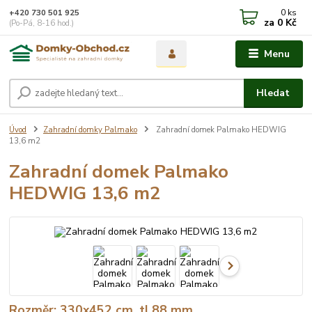
0
ks
+420 730 501 925
za
0 Kč
(Po-Pá, 8-16 hod.)
Menu
Hledat
Úvod
Zahradní domky Palmako
Zahradní domek Palmako HEDWIG
13,6 m2
Zahradní domek Palmako
HEDWIG 13,6 m2
Rozměr: 330x452 cm, tl.88 mm