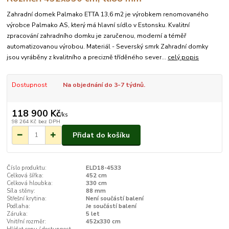
Zahradní domek Palmako ETTA 13,6 m2 je výrobkem renomovaného
výrobce Palmako AS, který má hlavní sídlo v Estonsku. Kvalitní
zpracování zahradního domku je zaručenou, moderní a téměř
automatizovanou výrobou. Materiál - Severský smrk Zahradní domky
jsou vyráběny z kvalitního a precizně tříděného sever...
celý popis
Dostupnost
Na objednání do 3-7 týdnů.
118 900 Kč
/
ks
98 264 Kč
bez DPH
Přidat do košíku
Číslo produktu:
ELD18-4533
Celková šířka:
452 cm
Celková hloubka:
330 cm
Síla stěny:
88 mm
Střešní krytina:
Není součástí balení
Podlaha:
Je součástí balení
Záruka:
5 let
Vnitřní rozměr:
452x330 cm