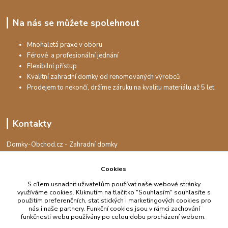
Na nás se můžete spolehnout
Mnohaletá praxe v oboru
Férové a profesionální jednání
Flexibilní přístup
Kvalitní zahradní domky od renomovaných výrobců
Prodejem to nekončí, držíme záruku na kvalitu materiálu až 5 let.
Kontakty
Domky-Obchod.cz - Zahradní domky
+420 730 501 925
(Po-Pá, 8-16 hod.)
Cookies
info@domky-obchod.cz
S cílem usnadnit uživatelům používat naše webové stránky
využíváme cookies. Kliknutím na tlačítko "Souhlasím" souhlasíte s
použitím preferenčních, statistických i marketingových cookies pro
nás i naše partnery. Funkční cookies jsou v rámci zachování
funkčnosti webu používány po celou dobu procházení webem.