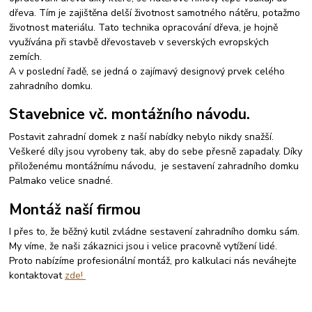
dřeva. Tím je zajištěna delší životnost samotného nátěru, potažmo
životnost materiálu. Tato technika opracování dřeva, je hojně
využívána při stavbě dřevostaveb v severských evropských
zemích.
A v poslední řadě, se jedná o zajímavý designový prvek celého
zahradního domku.
Stavebnice vč. montážního návodu.
Postavit zahradní domek z naší nabídky nebylo nikdy snažší.
Veškeré díly jsou vyrobeny tak, aby do sebe přesně zapadaly. Díky
přiloženému montážnímu návodu, je sestavení zahradního domku
Palmako velice snadné.
Montáž naší firmou
I přes to, že běžný kutil zvládne sestavení zahradního domku sám.
My víme, že naši zákaznici jsou i velice pracovně vytížení lidé.
Proto nabízíme profesionální montáž, pro kalkulaci nás neváhejte
kontaktovat
zde!