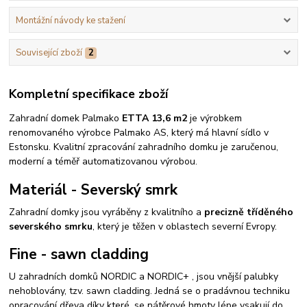
Montážní návody ke stažení
Související zboží
2
Kompletní specifikace zboží
Zahradní domek Palmako
ETTA 13,6 m2
je výrobkem
renomovaného výrobce Palmako AS, který má hlavní sídlo v
Estonsku. Kvalitní zpracování zahradního domku je zaručenou,
moderní a téměř automatizovanou výrobou.
Materiál - Severský smrk
Zahradní domky jsou vyráběny z kvalitního a
precizně tříděného
severského smrku
, který je těžen v oblastech severní Evropy.
Fine - sawn cladding
U zahradních domků NORDIC a NORDIC+ , jsou vnější palubky
nehoblovány, tzv. sawn cladding. Jedná se o pradávnou techniku
opracování dřeva díky které, se nátěrové hmoty lépe vsakují do