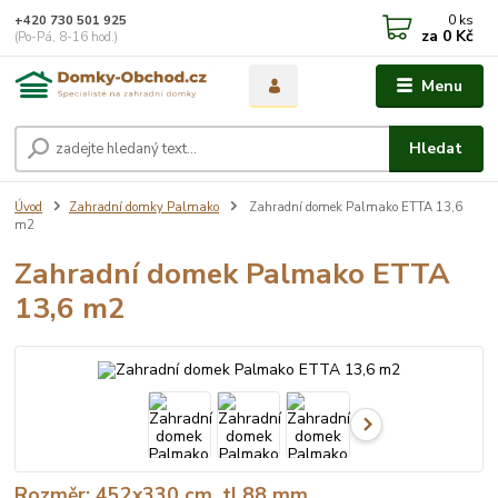
0
ks
+420 730 501 925
za
0 Kč
(Po-Pá, 8-16 hod.)
Menu
Hledat
Úvod
Zahradní domky Palmako
Zahradní domek Palmako ETTA 13,6
m2
Zahradní domek Palmako ETTA
13,6 m2
Rozměr: 452x330 cm, tl.88 mm