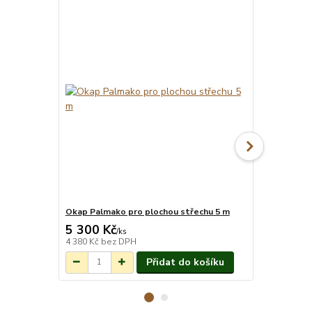
Okap Palmako pro plochou střechu 5 m
Montáž pro
5 300 Kč
18 014 
Na objednání do
/
ks
3-7 týdnů.
4 380 Kč
bez DPH
14 888 Kč
be
Přidat do košíku