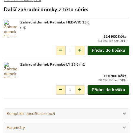
Hlídat cenu / dostupnost
Další zahradní domky z této série:
Zahradní domek Palmako HEDWIG 13,6
Na objednání do 3-7
m2
týdnů.
114 900 Kč
/
ks
94 959 Kč
bez DPH
Přidat do košíku
Zahradní domek Palmako LY 13,6 m2
Na objednání do 3-7
týdnů.
118 900 Kč
/
ks
98 264 Kč
bez DPH
Přidat do košíku
Kompletní specifikace zboží
Parametry