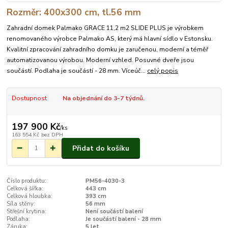
Rozměr: 400x300 cm, tl.56 mm
Zahradní domek Palmako GRACE 11,2 m2 SLIDE PLUS je výrobkem
renomovaného výrobce Palmako AS, který má hlavní sídlo v Estonsku.
Kvalitní zpracování zahradního domku je zaručenou, moderní a téměř
automatizovanou výrobou. Moderní vzhled. Posuvné dveře jsou
součástí. Podlaha je součástí - 28 mm. Víceúč...
celý popis
Dostupnost
Na objednání do 3-7 týdnů.
197 900 Kč
/
ks
163 554 Kč
bez DPH
Přidat do košíku
Číslo produktu:
PM56-4030-3
Celková šířka:
443 cm
Celková hloubka:
393 cm
Síla stěny:
56 mm
Střešní krytina:
Není součástí balení
Podlaha:
Je součástí balení - 28 mm
Záruka:
5 let