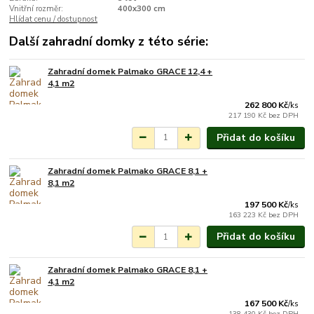
Vnitřní rozměr:
400x300 cm
Hlídat cenu / dostupnost
Další zahradní domky z této série:
Zahradní domek Palmako GRACE 12,4 +
Na objednání do 3-7
4,1 m2
týdnů.
262 800 Kč
/
ks
217 190 Kč
bez DPH
Přidat do košíku
Zahradní domek Palmako GRACE 8,1 +
Na objednání do 3-7
8,1 m2
týdnů.
197 500 Kč
/
ks
163 223 Kč
bez DPH
Přidat do košíku
Zahradní domek Palmako GRACE 8,1 +
Na objednání do 3-7
4,1 m2
týdnů.
167 500 Kč
/
ks
138 430 Kč
bez DPH