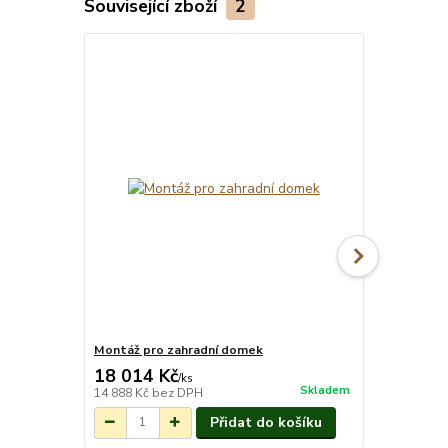
Související zboží
2
Montáž pro zahradní domek
Okap Palmak
18 014 Kč
5 300 Kč
/
ks
Skladem
14 888 Kč
bez DPH
4 380 Kč
bez
Přidat do košíku