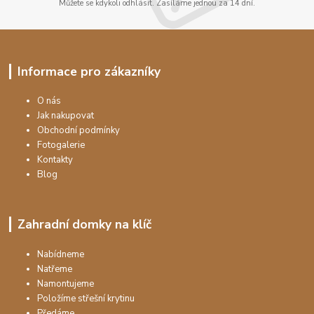
Můžete se kdykoli odhlásit. Zasíláme jednou za 14 dní.
Informace pro zákazníky
O nás
Jak nakupovat
Obchodní podmínky
Fotogalerie
Kontakty
Blog
Zahradní domky na klíč
Nabídneme
Natřeme
Namontujeme
Položíme střešní krytinu
Předáme