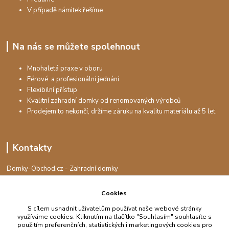
V případě námitek řešíme
Na nás se můžete spolehnout
Mnohaletá praxe v oboru
Férové a profesionální jednání
Flexibilní přístup
Kvalitní zahradní domky od renomovaných výrobců
Prodejem to nekončí, držíme záruku na kvalitu materiálu až 5 let.
Kontakty
Domky-Obchod.cz - Zahradní domky
+420 730 501 925
(Po-Pá, 8-16 hod.)
Cookies
info@domky-obchod.cz
S cílem usnadnit uživatelům používat naše webové stránky
využíváme cookies. Kliknutím na tlačítko "Souhlasím" souhlasíte s
použitím preferenčních, statistických i marketingových cookies pro