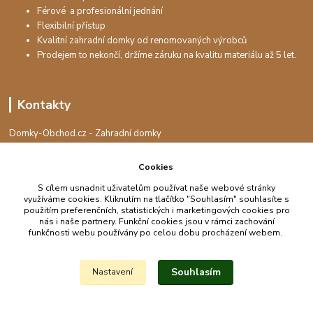
Férové a profesionální jednání
Flexibilní přístup
Kvalitní zahradní domky od renomovaných výrobců
Prodejem to nekončí, držíme záruku na kvalitu materiálu až 5 let.
Kontakty
Domky-Obchod.cz - Zahradní domky
+420 730 501 925
(Po-Pá, 8-16 hod.)
Cookies
info@domky-obchod.cz
S cílem usnadnit uživatelům používat naše webové stránky
využíváme cookies. Kliknutím na tlačítko "Souhlasím" souhlasíte s
použitím preferenčních, statistických i marketingových cookies pro
nás i naše partnery. Funkční cookies jsou v rámci zachování
funkčnosti webu používány po celou dobu procházení webem.
Upravit sběr cookies.
Souhlasím
Nastavení
Vytvořeno na
Eshop-rychle.cz