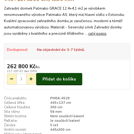
Zahradní domek Palmako GRACE 12,4+4,1 m2 je výrobkem
renomovaného výrobce Palmako AS, který má hlavní sídlo v Estonsku.
Kvalitní zpracování zahradního domku je zaručenou, moderní a téměř
automatizovanou výrobou. Materiál - Severský smrk Zahradní domky
jsou vyráběny z kvalitního a precizně tříděného ...
celý popis
Dostupnost
Na objednání do 3-7 týdnů.
262 800 Kč
/
ks
217 190 Kč
bez DPH
Přidat do košíku
Číslo produktu:
PM56-4529
Celková šířka:
445+137 cm
Celková hloubka:
300 cm
Síla stěny:
56 mm
Střešní krytina:
Není součástí balení
Podlaha:
Je součástí balení
Záruka:
5 let
Vnitřní rozměr:
445x300 cm