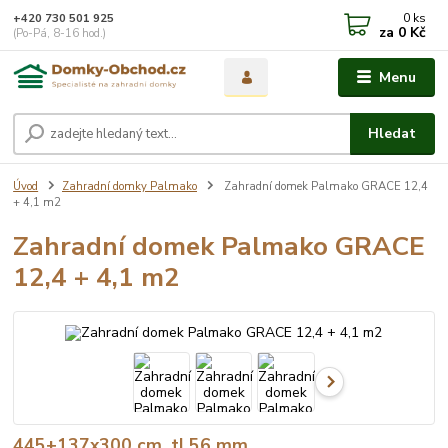
0
ks
+420 730 501 925
za
0 Kč
(Po-Pá, 8-16 hod.)
Menu
Hledat
Úvod
Zahradní domky Palmako
Zahradní domek Palmako GRACE 12,4
+ 4,1 m2
Zahradní domek Palmako GRACE
12,4 + 4,1 m2
445+137x300 cm, tl.56 mm