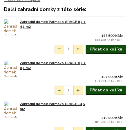
Hlídat cenu / dostupnost
Další zahradní domky z této série:
Zahradní domek Palmako GRACE 8,1 +
Na objednání do 3-7
4,1 m2
týdnů.
167 500 Kč
/
ks
138 430 Kč
bez DPH
Přidat do košíku
Zahradní domek Palmako GRACE 8,1 +
Na objednání do 3-7
8,1 m2
týdnů.
197 500 Kč
/
ks
163 223 Kč
bez DPH
Přidat do košíku
Zahradní domek Palmako GRACE 14,5
Na objednání do 3-7
m2
týdnů.
219 900 Kč
/
ks
181 736 Kč
bez DPH