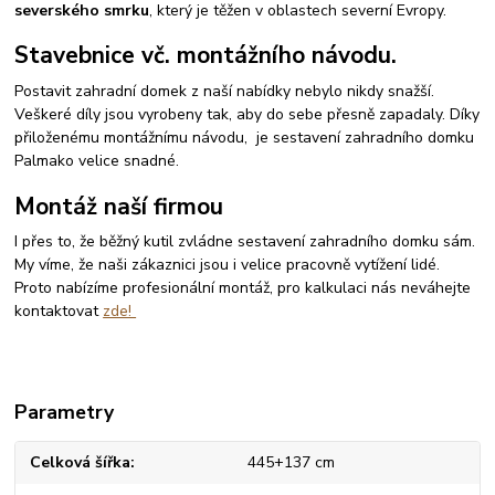
severského smrku
, který je těžen v oblastech severní Evropy.
Stavebnice vč. montážního návodu.
Postavit zahradní domek z naší nabídky nebylo nikdy snažší.
Veškeré díly jsou vyrobeny tak, aby do sebe přesně zapadaly. Díky
přiloženému montážnímu návodu, je sestavení zahradního domku
Palmako velice snadné.
Montáž naší firmou
I přes to, že běžný kutil zvládne sestavení zahradního domku sám.
My víme, že naši zákaznici jsou i velice pracovně vytížení lidé.
Proto nabízíme profesionální montáž, pro kalkulaci nás neváhejte
kontaktovat
zde!
Parametry
Celková šířka
445+137 cm