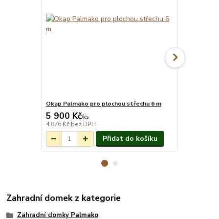
Okap Palmako pro plochou střechu 6 m
Montáž pro
5 900 Kč
26 540 
Na objednání do
/
ks
3-7 týdnů.
4 876 Kč
bez DPH
21 934 Kč
be
Přidat do košíku
Zahradní domek z kategorie
Zahradní domky Palmako