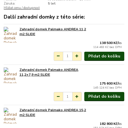
Záruka:
5 let
Hlídat cenu / dostupnost
Další zahradní domky z této série:
Zahradní domek Palmako ANDREA 11,2
Na objednání do 3-7
m2 SLIDE
týdnů.
138 500 Kč
/
ks
114 463 Kč
bez DPH
Přidat do košíku
Zahradní domek Palmako ANDREA
Na objednání do 3-7
11,2+7,9 m2 SLIDE
týdnů.
175 600 Kč
/
ks
145 124 Kč
bez DPH
Přidat do košíku
Zahradní domek Palmako ANDREA 15,2
Na objednání do 3-7
m2 SLIDE
týdnů.
182 800 Kč
/
ks
151 074 Kč
bez DPH