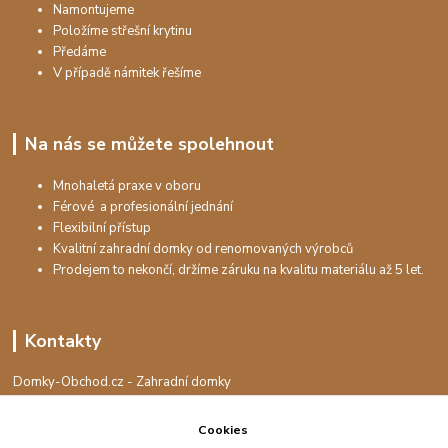
Namontujeme
Položíme střešní krytinu
Předáme
V případě námitek řešíme
Na nás se můžete spolehnout
Mnohaletá praxe v oboru
Férové a profesionální jednání
Flexibilní přístup
Kvalitní zahradní domky od renomovaných výrobců
Prodejem to nekončí, držíme záruku na kvalitu materiálu až 5 let.
Kontakty
Domky-Obchod.cz - Zahradní domky
+420 730 501 925
(Po-Pá, 8-16 hod.)
Cookies