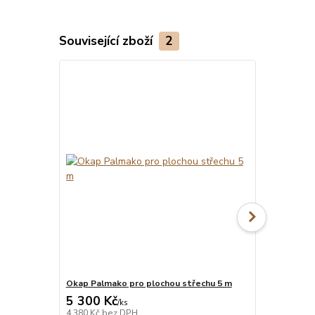
Související zboží
2
Okap Palmako pro plochou střechu 5 m
Okap Palmak
5 300 Kč
5 900 Kč
Na objednání do
/
ks
3-7 týdnů.
4 380 Kč
bez DPH
4 876 Kč
bez