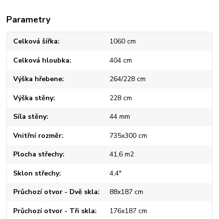
Parametry
Celková šířka
1060 cm
Celková hloubka
404 cm
Výška hřebene
264/228 cm
Výška stěny
228 cm
Síla stěny
44 mm
Vnitřní rozměr
735x300 cm
Plocha střechy
41,6 m2
Sklon střechy
4,4°
Průchozí otvor - Dvě skla
88x187 cm
Průchozí otvor - Tři skla
176x187 cm