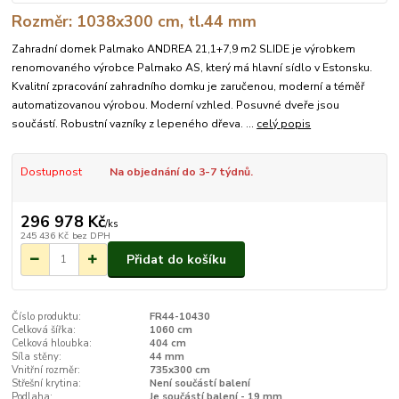
Rozměr: 1038x300 cm, tl.44 mm
Zahradní domek Palmako ANDREA 21,1+7,9 m2 SLIDE je výrobkem
renomovaného výrobce Palmako AS, který má hlavní sídlo v Estonsku.
Kvalitní zpracování zahradního domku je zaručenou, moderní a téměř
automatizovanou výrobou. Moderní vzhled. Posuvné dveře jsou
součástí. Robustní vazníky z lepeného dřeva. ...
celý popis
Dostupnost
Na objednání do 3-7 týdnů.
296 978 Kč
/
ks
245 436 Kč
bez DPH
Přidat do košíku
Číslo produktu:
FR44-10430
Celková šířka:
1060 cm
Celková hloubka:
404 cm
Síla stěny:
44 mm
Vnitřní rozměr:
735x300 cm
Střešní krytina:
Není součástí balení
Podlaha:
Je součástí balení - 19 mm