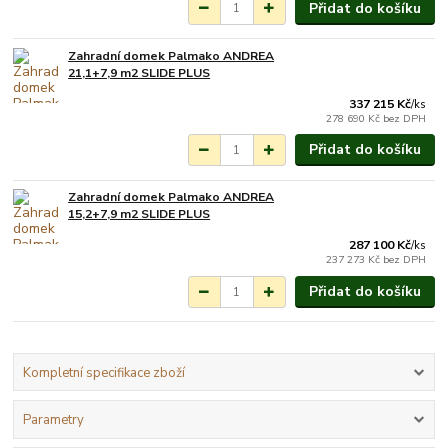
Přidat do košíku
Zahradní domek Palmako ANDREA
Na objednání do 3-7
21,1+7,9 m2 SLIDE PLUS
týdnů.
337 215 Kč
/
ks
278 690 Kč
bez DPH
Přidat do košíku
Zahradní domek Palmako ANDREA
Na objednání do 3-7
15,2+7,9 m2 SLIDE PLUS
týdnů.
287 100 Kč
/
ks
237 273 Kč
bez DPH
Přidat do košíku
Kompletní specifikace zboží
Parametry