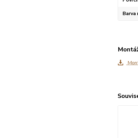
Povrc
Barva 
Montáž
Mont
Souvise