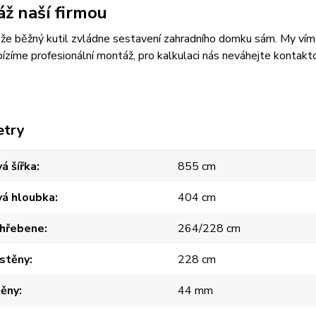
ž naší firmou
, že běžný kutil zvládne sestavení zahradního domku sám. My víme, 
ízíme profesionální montáž, pro kalkulaci nás neváhejte kontak
etry
á šířka
855 cm
vá hloubka
404 cm
 hřebene
264/228 cm
 stěny
228 cm
těny
44 mm