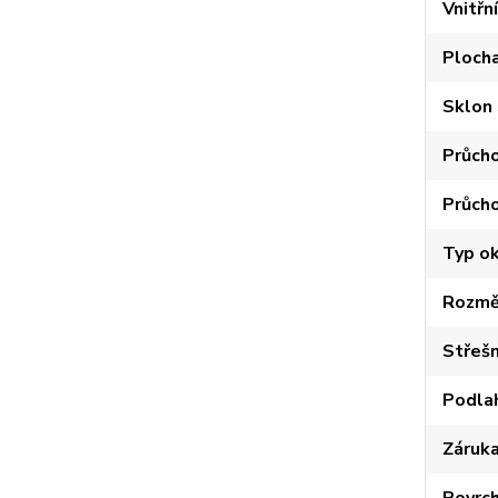
Vnitřn
Plocha
Sklon 
Průcho
Průcho
Typ ok
Rozměr
Střešn
Podla
Záruk