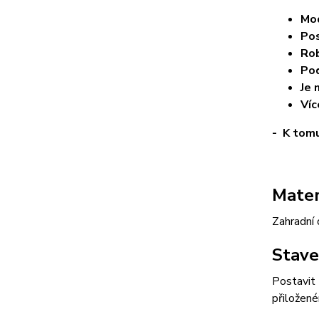
Mod
Pos
Rob
Pod
Je 
Víc
- K tomu
Mater
Zahradní 
Stave
Postavit 
přiložen