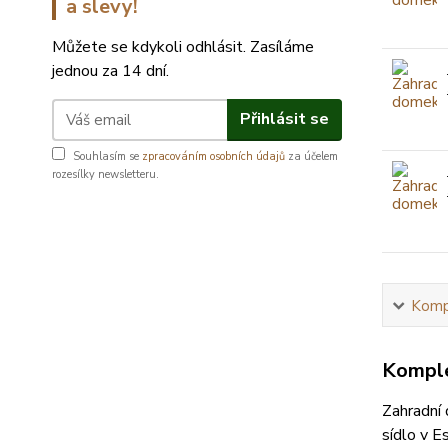
a slevy!
Můžete se kdykoli odhlásit. Zasíláme
jednou za 14 dní.
Přihlásit se
Souhlasím se
zpracováním osobních údajů
za účelem
rozesílky newsletteru.
Kompl
Komple
Zahradní
sídlo v E