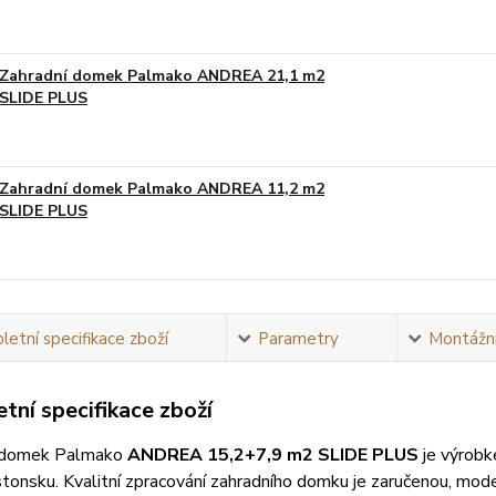
Zahradní domek Palmako ANDREA 21,1 m2
SLIDE PLUS
Na obj
Zahradní domek Palmako ANDREA 11,2 m2
SLIDE PLUS
Na obj
etní specifikace zboží
Parametry
Montážní
tní specifikace zboží
 domek Palmako
ANDREA 15,2+7,9 m2 SLIDE PLUS
je výrob
stonsku. Kvalitní zpracování zahradního domku je zaručenou, mo