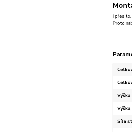
Montá
I přes to
Proto nab
Param
Celkov
Celko
Výška
Výška
Síla s