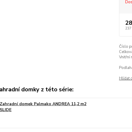
Dos
28
237
Číslo p
Celkov
Vnitřní
Podlah
Hlídat 
ahradní domky z této série:
Zahradní domek Palmako ANDREA 11,2 m2
SLIDE
Na obj