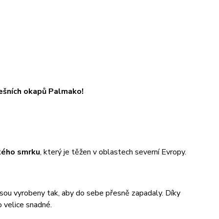
ešních okapů Palmako!
kého smrku
, který je těžen v oblastech severní Evropy.
 jsou vyrobeny tak, aby do sebe přesně zapadaly. Díky
 velice snadné.