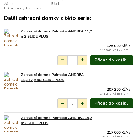
Záruka:
5 let
Hlídat cenu / dostupnost
Další zahradní domky z této série:
Zahradní domek Palmako ANDREA 11,2
Na objednání do 3-7
m2 SLIDE PLUS
týdnů.
176 500 Kč
/
ks
145 868 Kč
bez DPH
Přidat do košíku
Zahradní domek Palmako ANDREA
Na objednání do 3-7
11,2+7,9 m2 SLIDE PLUS
týdnů.
207 200 Kč
/
ks
171 240 Kč
bez DPH
Přidat do košíku
Zahradní domek Palmako ANDREA 15,2
Na objednání do 3-7
m2 SLIDE PLUS
týdnů.
217 000 Kč
/
ks
179 339 Kč
bez DPH