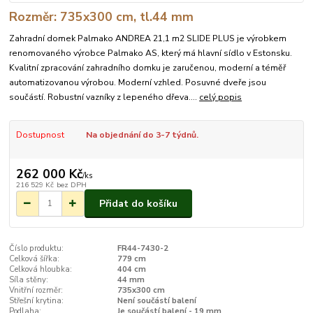
Rozměr: 735x300 cm, tl.44 mm
Zahradní domek Palmako ANDREA 21,1 m2 SLIDE PLUS je výrobkem
renomovaného výrobce Palmako AS, který má hlavní sídlo v Estonsku.
Kvalitní zpracování zahradního domku je zaručenou, moderní a téměř
automatizovanou výrobou. Moderní vzhled. Posuvné dveře jsou
součástí. Robustní vazníky z lepeného dřeva....
celý popis
Dostupnost
Na objednání do 3-7 týdnů.
262 000 Kč
/
ks
216 529 Kč
bez DPH
Přidat do košíku
Číslo produktu:
FR44-7430-2
Celková šířka:
779 cm
Celková hloubka:
404 cm
Síla stěny:
44 mm
Vnitřní rozměr:
735x300 cm
Střešní krytina:
Není součástí balení
Podlaha:
Je součástí balení - 19 mm