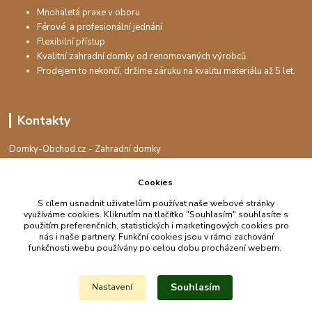
Mnohaletá praxe v oboru
Férové a profesionální jednání
Flexibilní přístup
Kvalitní zahradní domky od renomovaných výrobců
Prodejem to nekončí, držíme záruku na kvalitu materiálu až 5 let.
Kontakty
Domky-Obchod.cz - Zahradní domky
+420 730 501 925
(Po-Pá, 8-16 hod.)
Cookies
S cílem usnadnit uživatelům používat naše webové stránky
info@domky-obchod.cz
využíváme cookies. Kliknutím na tlačítko "Souhlasím" souhlasíte s
použitím preferenčních, statistických i marketingových cookies pro
nás i naše partnery. Funkční cookies jsou v rámci zachování
funkčnosti webu používány po celou dobu procházení webem.
Upravit sběr cookies.
Souhlasím
Nastavení