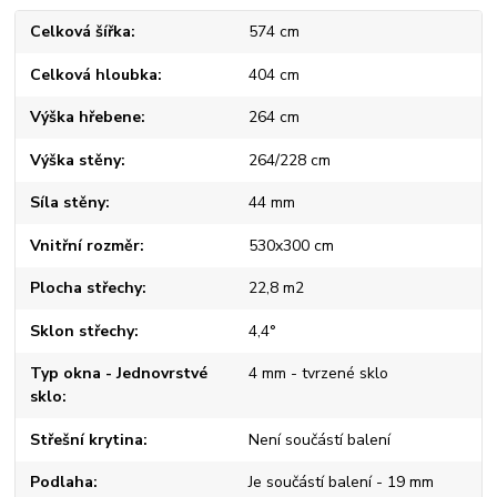
Celková šířka
574 cm
Celková hloubka
404 cm
Výška hřebene
264 cm
Výška stěny
264/228 cm
Síla stěny
44 mm
Vnitřní rozměr
530x300 cm
Plocha střechy
22,8 m2
Sklon střechy
4,4°
Typ okna - Jednovrstvé
4 mm - tvrzené sklo
sklo
Střešní krytina
Není součástí balení
Podlaha
Je součástí balení - 19 mm