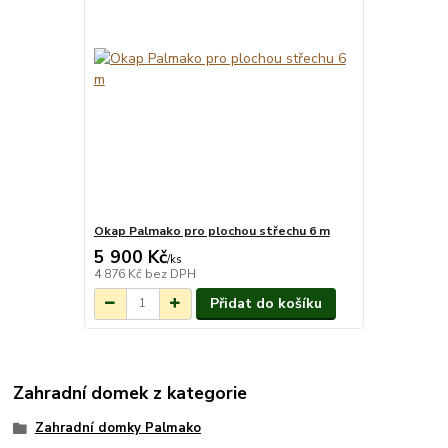
Okap Palmako pro plochou střechu 6 m
5 900 Kč
Na objednání do
/
ks
3-7 týdnů.
4 876 Kč
bez DPH
Přidat do košíku
Zahradní domek z kategorie
Zahradní domky Palmako