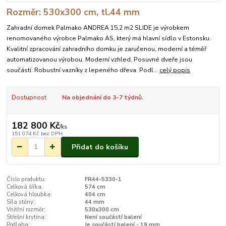
Rozměr: 530x300 cm, tl.44 mm
Zahradní domek Palmako ANDREA 15,2 m2 SLIDE je výrobkem
renomovaného výrobce Palmako AS, který má hlavní sídlo v Estonsku.
Kvalitní zpracování zahradního domku je zaručenou, moderní a téměř
automatizovanou výrobou. Moderní vzhled. Posuvné dveře jsou
součástí. Robustní vazníky z lepeného dřeva. Podl...
celý popis
Dostupnost
Na objednání do 3-7 týdnů.
182 800 Kč
/
ks
151 074 Kč
bez DPH
Přidat do košíku
Číslo produktu:
FR44-5330-1
Celková šířka:
574 cm
Celková hloubka:
404 cm
Síla stěny:
44 mm
Vnitřní rozměr:
530x300 cm
Střešní krytina:
Není součástí balení
Podlaha:
Je součástí balení - 19 mm