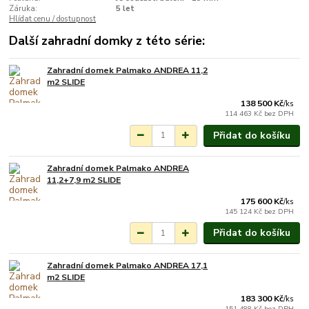
Záruka:
5 let
Hlídat cenu / dostupnost
Další zahradní domky z této série:
Zahradní domek Palmako ANDREA 11,2
Na objednání do 3-7
m2 SLIDE
týdnů.
138 500 Kč
/
ks
114 463 Kč
bez DPH
Přidat do košíku
Zahradní domek Palmako ANDREA
Na objednání do 3-7
11,2+7,9 m2 SLIDE
týdnů.
175 600 Kč
/
ks
145 124 Kč
bez DPH
Přidat do košíku
Zahradní domek Palmako ANDREA 17,1
Na objednání do 3-7
m2 SLIDE
týdnů.
183 300 Kč
/
ks
151 488 Kč
bez DPH