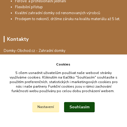
Férové a profesionální jednání
Flexibilní přístup
Kvalitní zahradní domky od renomovaných výrobců
Prodejem to nekončí, držíme záruku na kvalitu materiálu až 5 let.
Kontakty
Domky-Obchod.cz - Zahradní domky
+420 730 501 925
(Po-Pá, 8-16 hod.)
Cookies
S cílem usnadnit uživatelům používat naše webové stránky
info@domky-obchod.cz
využíváme cookies. Kliknutím na tlačítko "Souhlasím" souhlasíte s
použitím preferenčních, statistických i marketingových cookies pro
nás i naše partnery. Funkční cookies jsou v rámci zachování
funkčnosti webu používány po celou dobu procházení webem.
Upravit sběr cookies.
Souhlasím
Nastavení
Vytvořeno na
Eshop-rychle.cz