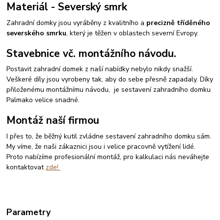
Materiál - Severský smrk
Zahradní domky jsou vyráběny z kvalitního a
precizně tříděného
severského smrku
, který je těžen v oblastech severní Evropy.
Stavebnice vč. montážního návodu.
Postavit zahradní domek z naší nabídky nebylo nikdy snažší.
Veškeré díly jsou vyrobeny tak, aby do sebe přesně zapadaly. Díky
přiloženému montážnímu návodu, je sestavení zahradního domku
Palmako velice snadné.
Montáž naší firmou
I přes to, že běžný kutil zvládne sestavení zahradního domku sám.
My víme, že naši zákaznici jsou i velice pracovně vytížení lidé.
Proto nabízíme profesionální montáž, pro kalkulaci nás neváhejte
kontaktovat
zde!
Parametry