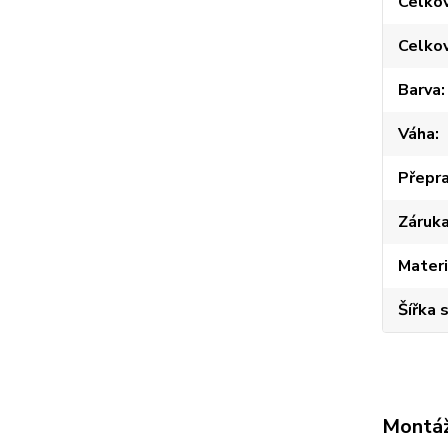
Celko
Celko
Barva
Váha
Přepra
Záruk
Materi
Šířka 
Montáž