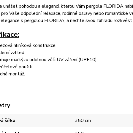
e unášet pohodou a elegancí, kterou Vám pergola FLORIDA nabízí
 pro Vaše odpolední relaxace, rodinné oslavy nebo romantické v
 elegance s pergolou FLORIDA, a nechte svou zahradu rozkvést 
ikace:
ezová hliníková konstrukce.
erní vzhled.
rnuje markýzu odolnou vůči UV záření (UPF10).
eúčelové použití.
dná montáž.
etry
á šířka
350 cm