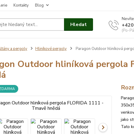
erie
Kontakty
Blog
Nevíte
Hledat
+420
(Po-Pá
ltány a pergoly
Hliníkové pergoly
Paragon Outdoor hliníková perg
gon Outdoor hliníková pergola
dá
Roz
 ZDARMA
Parago
350x35
venkov
jako s
Tato k