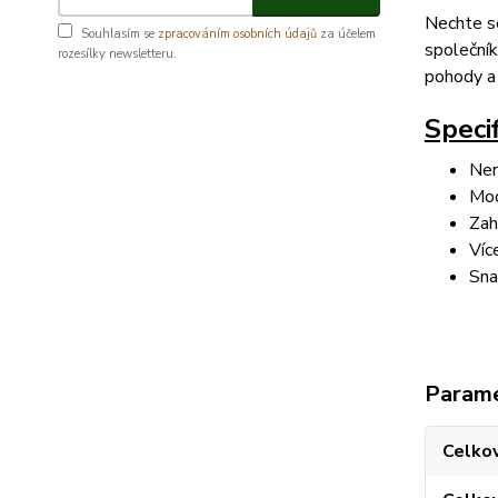
Nechte s
Souhlasím se
zpracováním osobních údajů
za účelem
společník
rozesílky newsletteru.
pohody a
Specif
Ner
Mod
Zah
Víc
Sna
Param
Celkov