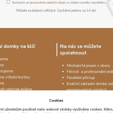
Souhlasím se
zpracováním osobních údajů
za účelem rozesílky newsletteru.
Můžete se kdykoli odhlásit. Zasíláme jednou za 14 dní.
í domky na klíč
Na nás se můžete
spolehnout
dneme
me
Mnohaletá praxe v oboru
tujeme
Férové a profesionální jed
me střešní krytinu
Flexibilní přístup
me
Kvalitní zahradní domky od
adě námitek řešíme
renomovaných výrobců
Prodejem to nekončí, drží
Cookies
na kvalitu materiálu až 5 le
it uživatelům používat naše webové stránky využíváme cookies. Kliknu