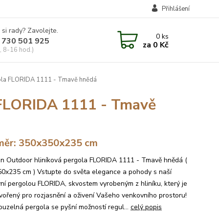
Přihlášení
 si rady? Zavolejte.
0
ks
 730 501 925
za
0 Kč
, 8-16 hod.)
ola FLORIDA 1111 - Tmavě hnědá
 FLORIDA 1111 - Tmavě
měr: 350x350x235 cm
n Outdoor hliníková pergola FLORIDA 1111 - Tmavě hnědá (
0x235 cm ) Vstupte do světa elegance a pohody s naší
ní pergolou FLORIDA, skvostem vyrobeným z hliníku, který je
tvořený pro rozjasnění a oživení Vašeho venkovního prostoru!
ouzelná pergola se pyšní možností regul...
celý popis