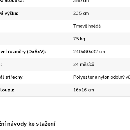
vá hloubka
350 cm
vá výška
235 cm
Tmavě hnědá
75 kg
vní rozměry (DxŠxV)
240x80x32 cm
a
24 měsíců
ál střechy
Polyester a nylon odolný vů
sloupu
16x16 cm
ní návody ke stažení