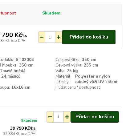
tupnost
Skladem
 790 Kč
/
ks
Přidat do košíku
884 Kč
bez DPH
roduktu:
ST02003
Celková šířka:
350 cm
á hloubka:
350 cm
Celková výška:
235 cm
Tmavě hnědá
Váha:
75 kg
24 měsíců
Materiál
Polyester a nylon
střechy:
odolný vůči UV záření
loupu:
16x16 cm
Hlídat cenu / dostupnost
Přidat do košíku
Skladem
39 790 Kč
/
ks
32 884 Kč
bez DPH