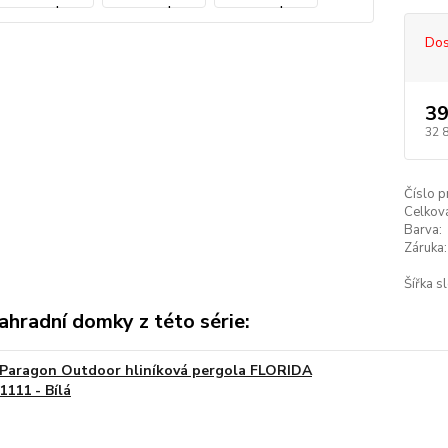
Dos
39
32 
Číslo p
Celkov
Barva:
Záruka:
Šířka s
ahradní domky z této série:
Paragon Outdoor hliníková pergola FLORIDA
1111 - Bílá