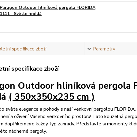
Paragon Outdoor hliníková pergola FLORIDA
1111 - Světle hnědá
etní specifikace zboží
Parametry
tní specifikace zboží
gon Outdoor hliníková pergola
dá
( 350x350x235 cm )
o světa elegance a pohody s naší venkovní pergolou FLORIDA, s
snění a oživení Vašeho venkovního prostoru! Tato kouzelná pergola
 doplňkem pro každý typ zahrady. Představte si momenty klidu 
této nádherné pergoly.