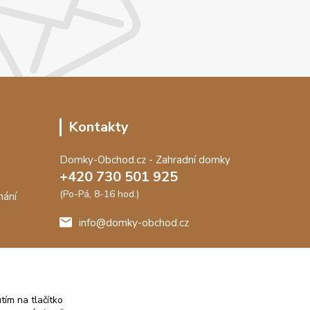
Kontakty
Domky-Obchod.cz - Zahradní domky
+420 730 501 925
(Po-Pá, 8-16 hod.)
nání
info@domky-obchod.cz
me záruku
t.
tím na tlačítko