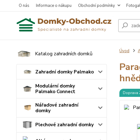
O nás
Informace o nákupu
Obchodní podmínky
Fotogal
Úvod
A
Katalog zahradních domků
Para
Zahradní domky Palmako
hně
Modulární domky
Palmako Connect
Doprava
Nářaďové zahradní
domky
Plechové zahradní domky