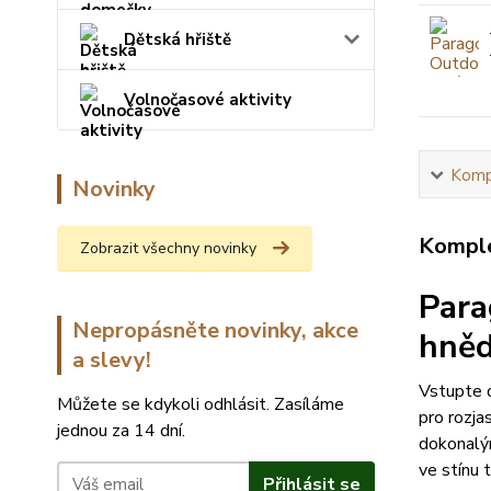
Dětská hřiště
Volnočasové aktivity
Kompl
Novinky
Komple
Zobrazit všechny novinky
Para
Nepropásněte novinky, akce
hně
a slevy!
Vstupte d
Můžete se kdykoli odhlásit. Zasíláme
pro rozja
jednou za 14 dní.
dokonalým
ve stínu 
Přihlásit se