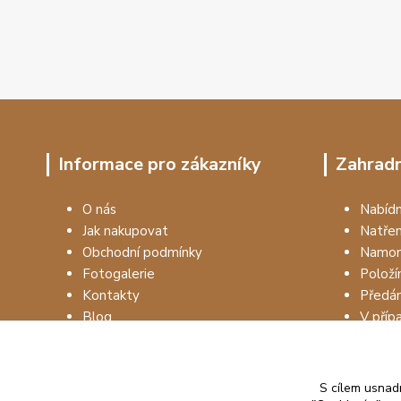
Informace pro zákazníky
Zahradn
O nás
Nabí
Jak nakupovat
Natře
Obchodní podmínky
Namon
Fotogalerie
Položí
Kontakty
Předá
Blog
V příp
S cílem usnadn