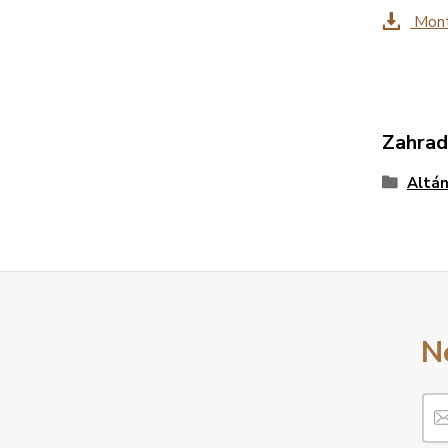
Montá
Zahrad
Altán
N